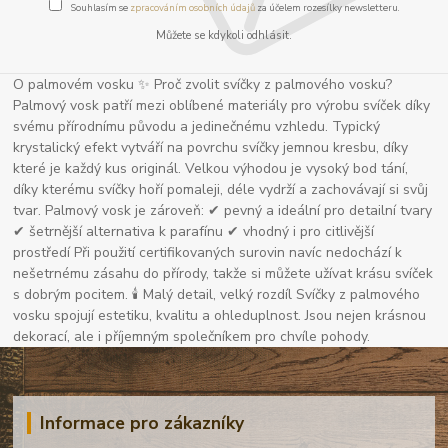
Souhlasím se
zpracováním osobních údajů
za účelem rozesílky newsletteru.
Můžete se kdykoli odhlásit.
O palmovém vosku ✨ Proč zvolit svíčky z palmového vosku?
Palmový vosk patří mezi oblíbené materiály pro výrobu svíček díky
svému přírodnímu původu a jedinečnému vzhledu. Typický
krystalický efekt vytváří na povrchu svíčky jemnou kresbu, díky
které je každý kus originál. Velkou výhodou je vysoký bod tání,
díky kterému svíčky hoří pomaleji, déle vydrží a zachovávají si svůj
tvar. Palmový vosk je zároveň: ✔ pevný a ideální pro detailní tvary
✔ šetrnější alternativa k parafínu ✔ vhodný i pro citlivější
prostředí Při použití certifikovaných surovin navíc nedochází k
nešetrnému zásahu do přírody, takže si můžete užívat krásu svíček
s dobrým pocitem. 🕯 Malý detail, velký rozdíl Svíčky z palmového
vosku spojují estetiku, kvalitu a ohleduplnost. Jsou nejen krásnou
dekorací, ale i příjemným společníkem pro chvíle pohody.
Informace pro zákazníky