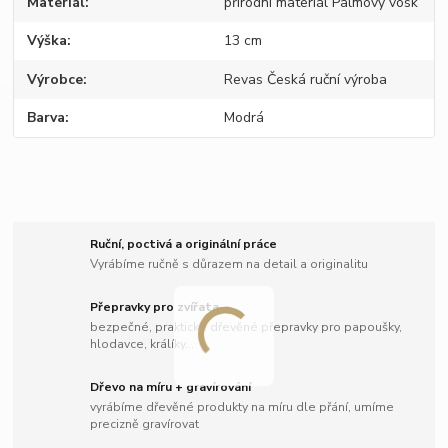
Materiál
přírodní materiál Palmový vosk
Výška
13 cm
Výrobce
Revas Česká ruční výroba
Barva
Modrá
Ruční, poctivá a originální práce
Vyrábíme ručně s důrazem na detail a originalitu
Přepravky pro zvířata
bezpečné, praktické dřevěné přepravky pro papoušky,
hlodavce, králíky...
Dřevo na míru + gravírování
vyrábíme dřevěné produkty na míru dle přání, umíme
precizně gravírovat