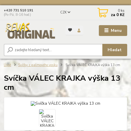
0
ks
+420 731 510 191
CZK
za
0 Kč
(Po-Pá, 8-16 hod.)
Menu
Hledat
Úvod
Svíčky z palmového vosku
Svíčka VÁLEC KRAJKA výška 13 cm
Svíčka VÁLEC KRAJKA výška 13
cm