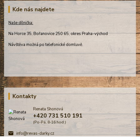
Kde nás najdete
Naše dílnička:
Na Horce 35, Bořanovice 250 65, okres Praha-východ
Návštěva možná po telefonické domluvě.
Kontakty
Renata Shonová
+420 731 510 191
(Po-Pá, 8-16 hod.)
info@revas-darky.cz