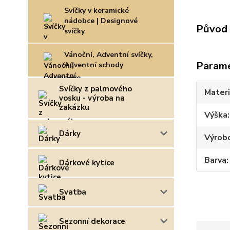
Svíčky v keramické
nádobce | Designové
Původ 
svíčky
Vánoční, Adventní svíčky,
Param
Adventní schody
Svíčky z palmového
Materi
vosku - výroba na
zakázku
Výška
Dárky
Výrob
Barva
Dárkové kytice
Svatba
Sezonní dekorace