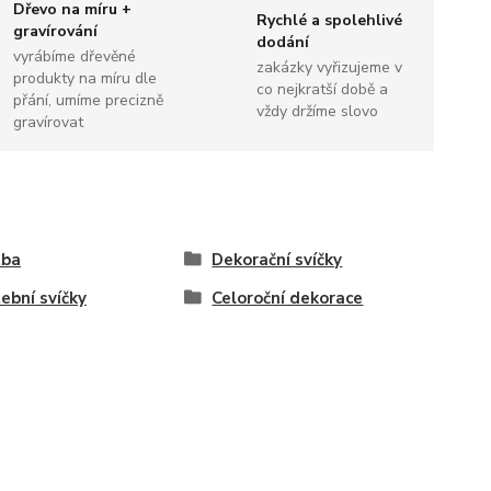
Dřevo na míru +
Rychlé a spolehlivé
gravírování
dodání
vyrábíme dřevěné
zakázky vyřizujeme v
produkty na míru dle
co nejkratší době a
přání, umíme precizně
vždy držíme slovo
gravírovat
tba
Dekorační svíčky
ební svíčky
Celoroční dekorace