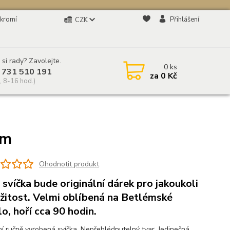
kromí
Přihlášení
CZK
 si rady? Zavolejte.
0
ks
 731 510 191
za
0 Kč
, 8-16 hod.)
cm
Ohodnotit produkt
 svíčka bude originální dárek pro jakoukoli
ežitost. Velmi oblíbená na Betlémské
lo, hoří cca 90 hodin.
í ručně vyrobená svíčka. Nepřehlédnutelný tvar. Jedinečná