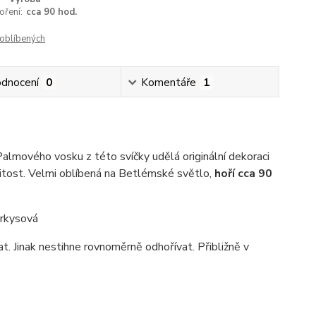
oření:
cca 90 hod.
oblíbených
dnocení
0
Komentáře
1
almového vosku z této svíčky udělá originální dekoraci
ežitost. Velmi oblíbená na Betlémské světlo,
hoří cca 90
yrkysová
t. Jinak nestihne rovnoměrně odhořívat. Přibližně v