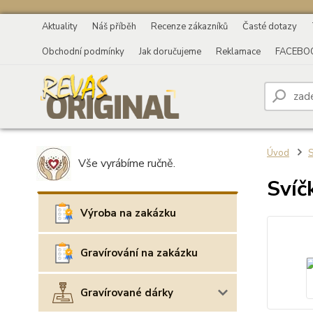
Aktuality
Náš příběh
Recenze zákazníků
Časté dotazy
Obchodní podmínky
Jak doručujeme
Reklamace
FACEBO
Úvod
S
Vše vyrábíme ručně.
Svíč
Výroba na zakázku
Gravírování na zakázku
Gravírované dárky