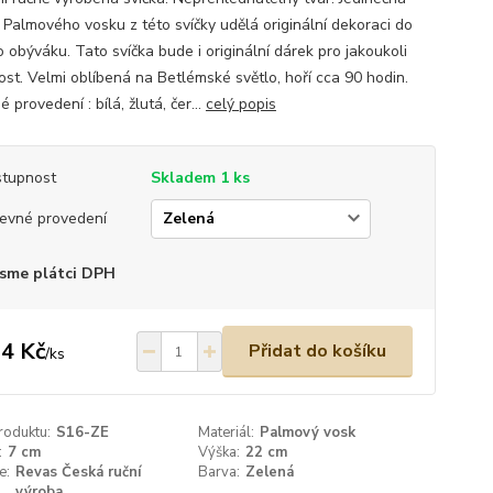
 Palmového vosku z této svíčky udělá originální dekoraci do
 obýváku. Tato svíčka bude i originální dárek pro jakoukoli
tost. Velmi oblíbená na Betlémské světlo, hoří cca 90 hodin.
 provedení : bílá, žlutá, čer...
celý popis
tupnost
Skladem 1 ks
evné provedení
sme plátci DPH
4 Kč
Přidat do košíku
/
ks
roduktu:
S16-ZE
Materiál:
Palmový vosk
:
7 cm
Výška:
22 cm
e:
Revas Česká ruční
Barva:
Zelená
výroba