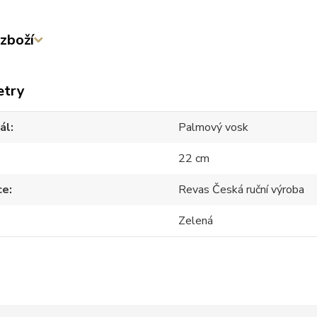
zboží
etry
ál
Palmový vosk
22 cm
ce
Revas Česká ruční výroba
Zelená