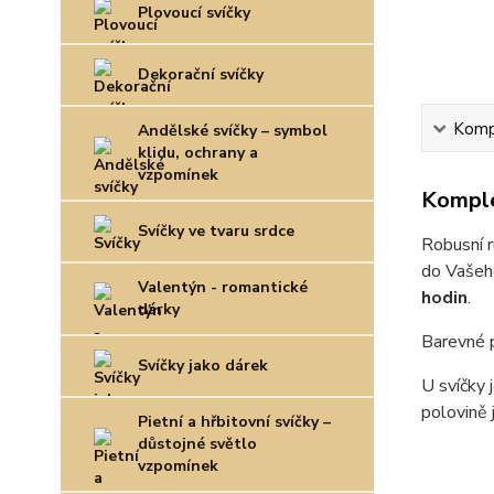
Plovoucí svíčky
Dekorační svíčky
Kompl
Andělské svíčky – symbol
klidu, ochrany a
vzpomínek
Komple
Svíčky ve tvaru srdce
Robusní r
do Vašeho
Valentýn - romantické
hodin
.
dárky
Barevné p
Svíčky jako dárek
U svíčky 
polovině 
Pietní a hřbitovní svíčky –
důstojné světlo
vzpomínek