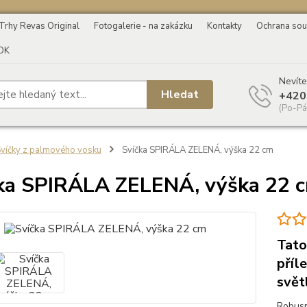
Trhy Revas Original
Fotogalerie - na zakázku
Kontakty
Ochrana sou
OK
Nevíte
Hledat
+420
(Po-Pá
víčky z palmového vosku
Svíčka SPIRÁLA ZELENÁ, výška 22 cm
ka SPIRÁLA ZELENÁ, výška 22 
Tato
příl
svět
Robusn