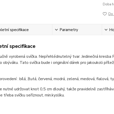
Doba h
Do 
etní specifikace
Parametry
Ho
tní specifikace
učně vyrobená svíčka. Nepřehlédnutelný tvar. Jedinečná kresba P
 obýváku. Tato svíčka bude i originální dárek pro jakoukoli příl
rovedení : bílá, žlutá, červená, modrá, zelená, medová, fialová, t
je nutné udržovat knot 0,5 cm dlouhý, takže pravidelně zastříháva
je třeba svíčku seříznout, min.kyslíku.