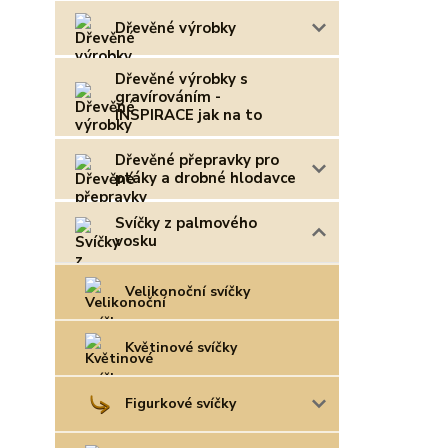
Dřevěné výrobky
Dřevěné výrobky s
gravírováním -
INSPIRACE jak na to
Dřevěné přepravky pro
ptáky a drobné hlodavce
Svíčky z palmového
vosku
Velikonoční svíčky
Květinové svíčky
Figurkové svíčky