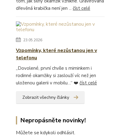
tom, jak silný okamžik vznikne. Gravírovaná
dřevěná krabička není jen ...
číst celé
23.05.2026
Vzpomínky, které nezůstanou jen v
telefonu
„Dovolené, první chvíle s miminkem i
rodinné okamžiky si zaslouží víc než jen
uloženou galerii v mobilu…“ ❤️
číst celé
Zobrazit všechny články
Nepropásněte novinky!
Můžete se kdykoli odhlásit.