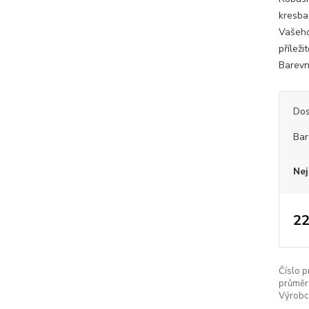
kresba
Vašeho
příleži
Barevné
Dos
Bar
Nej
22
Číslo p
průměr
Výrobc