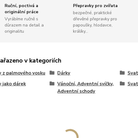
Ruční, poctivá a
Přepravky pro zvířata
originální práce
bezpečné, praktické
Vyrábíme ručně s
dřevěné přepravky pro
důrazem na detail a
papoušky, hlodavce,
originalitu
králíky...
zařazeno v kategoriích
y z palmového vosku
Dárky
Sva
y jako dárek
Vánoční, Adventní svíčky,
Svat
Adventní schody