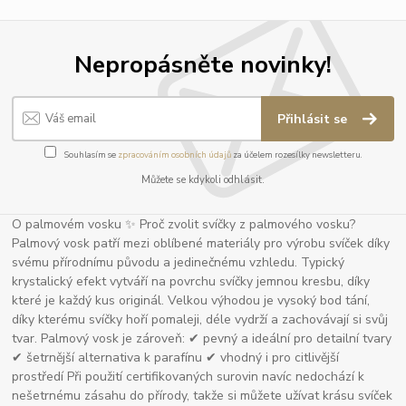
Nepropásněte novinky!
Přihlásit se
Souhlasím se
zpracováním osobních údajů
za účelem rozesílky newsletteru.
Můžete se kdykoli odhlásit.
O palmovém vosku ✨ Proč zvolit svíčky z palmového vosku?
Palmový vosk patří mezi oblíbené materiály pro výrobu svíček díky
svému přírodnímu původu a jedinečnému vzhledu. Typický
krystalický efekt vytváří na povrchu svíčky jemnou kresbu, díky
které je každý kus originál. Velkou výhodou je vysoký bod tání,
díky kterému svíčky hoří pomaleji, déle vydrží a zachovávají si svůj
tvar. Palmový vosk je zároveň: ✔ pevný a ideální pro detailní tvary
✔ šetrnější alternativa k parafínu ✔ vhodný i pro citlivější
prostředí Při použití certifikovaných surovin navíc nedochází k
nešetrnému zásahu do přírody, takže si můžete užívat krásu svíček