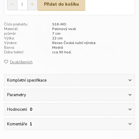
Přidat do košíku
Číslo produktu:
S16-MO
Materiál:
Palmový vosk
průměr:
7 cm
Výška:
22 cm
Výrobce:
Revas Česká ruční výroba
Barva:
Modrá
Doba hoření:
cca 90 hod.
Do oblíbených
Kompletní specifikace
Parametry
Hodnocení
0
Komentáře
1