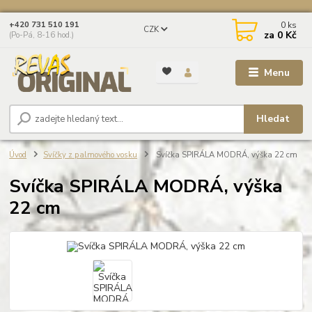
0
ks
+420 731 510 191
CZK
za
0 Kč
(Po-Pá, 8-16 hod.)
Menu
Hledat
Úvod
Svíčky z palmového vosku
Svíčka SPIRÁLA MODRÁ, výška 22 cm
Svíčka SPIRÁLA MODRÁ, výška
22 cm