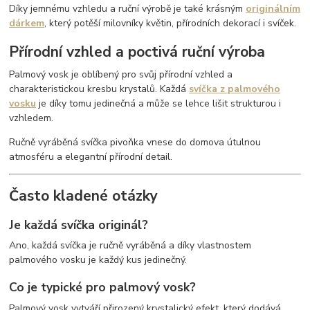
Díky jemnému vzhledu a ruční výrobě je také krásným
originálním
dárkem
, který potěší milovníky květin, přírodních dekorací i svíček.
Přírodní vzhled a poctivá ruční výroba
Palmový vosk je oblíbený pro svůj přírodní vzhled a
charakteristickou kresbu krystalů. Každá
svíčka z palmového
vosku
je díky tomu jedinečná a může se lehce lišit strukturou i
vzhledem.
Ručně vyráběná svíčka pivoňka vnese do domova útulnou
atmosféru a elegantní přírodní detail.
Často kladené otázky
Je každá svíčka originál?
Ano, každá svíčka je ručně vyráběná a díky vlastnostem
palmového vosku je každý kus jedinečný.
Co je typické pro palmový vosk?
Palmový vosk vytváří přirozený krystalický efekt, který dodává