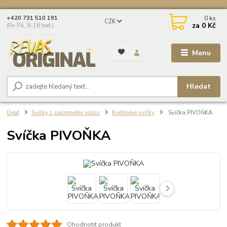
0
ks
+420 731 510 191
CZK
za
0 Kč
(Po-Pá, 8-16 hod.)
Menu
Hledat
Úvod
Svíčky z palmového vosku
Květinové svíčky
Svíčka PIVOŇKA
Svíčka PIVOŇKA
Ohodnotit produkt