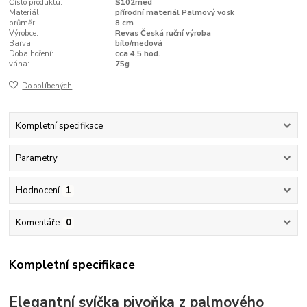
Číslo produktu:
S102med
Materiál:
přírodní materiál Palmový vosk
průměr:
8 cm
Výrobce:
Revas Česká ruční výroba
Barva:
bílo/medová
Doba hoření:
cca 4,5 hod.
váha:
75g
Do oblíbených
Kompletní specifikace
Parametry
Hodnocení
1
Komentáře
0
Kompletní specifikace
Elegantní svíčka pivoňka z palmového