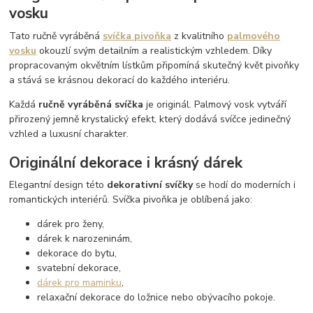
vosku
Tato ručně vyráběná
svíčka pivoňka
z kvalitního
palmového
vosku
okouzlí svým detailním a realistickým vzhledem. Díky
propracovaným okvětním lístkům připomíná skutečný květ pivoňky
a stává se krásnou dekorací do každého interiéru.
Každá
ručně vyráběná svíčka
je originál. Palmový vosk vytváří
přirozený jemně krystalický efekt, který dodává svíčce jedinečný
vzhled a luxusní charakter.
Originální dekorace i krásný dárek
Elegantní design této
dekorativní svíčky
se hodí do moderních i
romantických interiérů. Svíčka pivoňka je oblíbená jako:
dárek pro ženy,
dárek k narozeninám,
dekorace do bytu,
svatební dekorace,
dárek pro maminku
,
relaxační dekorace do ložnice nebo obývacího pokoje.