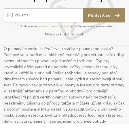
Přihlásit se
Souhlasím se
zpracováním osobních údajů
za účelem rozesílky newsletteru.
Můžete se kdykoli odhlásit.
O palmovém vosku ✨ Proč zvolit svíčky z palmového vosku?
Palmový vosk patří mezi oblíbené materiály pro výrobu svíček díky
svému přírodnímu původu a jedinečnému vzhledu. Typický
krystalický efekt vytváří na povrchu svíčky jemnou kresbu, díky
které je každý kus originál. Velkou výhodou je vysoký bod tání,
díky kterému svíčky hoří pomaleji, déle vydrží a zachovávají si svůj
tvar. Palmový vosk je zároveň: ✔ pevný a ideální pro detailní tvary
✔ šetrnější alternativa k parafínu ✔ vhodný i pro citlivější
prostředí Při použití certifikovaných surovin navíc nedochází k
nešetrnému zásahu do přírody, takže si můžete užívat krásu svíček
s dobrým pocitem. 🕯 Malý detail, velký rozdíl Svíčky z palmového
vosku spojují estetiku, kvalitu a ohleduplnost. Jsou nejen krásnou
dekorací, ale i příjemným společníkem pro chvíle pohody.