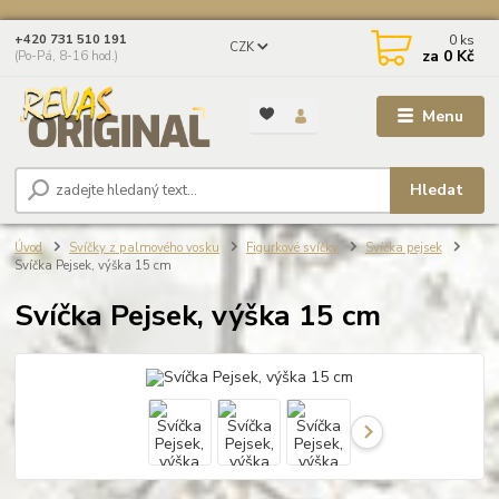
0
ks
+420 731 510 191
CZK
za
0 Kč
(Po-Pá, 8-16 hod.)
Menu
Hledat
Úvod
Svíčky z palmového vosku
Figurkové svíčky
Svíčka pejsek
Svíčka Pejsek, výška 15 cm
Svíčka Pejsek, výška 15 cm