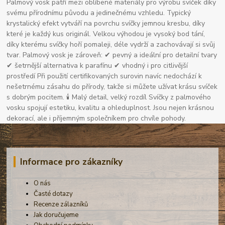
Palmový vosk patří mezi oblíbené materiály pro výrobu svíček díky
svému přírodnímu původu a jedinečnému vzhledu. Typický
krystalický efekt vytváří na povrchu svíčky jemnou kresbu, díky
které je každý kus originál. Velkou výhodou je vysoký bod tání,
díky kterému svíčky hoří pomaleji, déle vydrží a zachovávají si svůj
tvar. Palmový vosk je zároveň: ✔ pevný a ideální pro detailní tvary
✔ šetrnější alternativa k parafínu ✔ vhodný i pro citlivější
prostředí Při použití certifikovaných surovin navíc nedochází k
nešetrnému zásahu do přírody, takže si můžete užívat krásu svíček
s dobrým pocitem. 🕯 Malý detail, velký rozdíl Svíčky z palmového
vosku spojují estetiku, kvalitu a ohleduplnost. Jsou nejen krásnou
dekorací, ale i příjemným společníkem pro chvíle pohody.
Informace pro zákazníky
O nás
Časté dotazy
Recenze zálazníků
Jak doručujeme