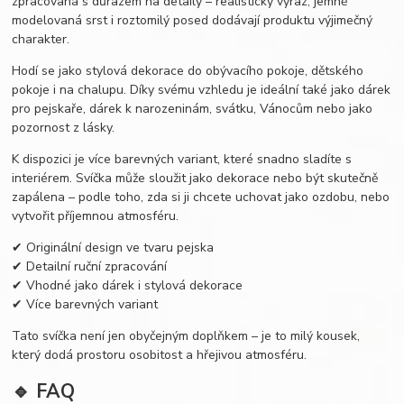
zpracovaná s důrazem na detaily – realistický výraz, jemně
modelovaná srst i roztomilý posed dodávají produktu výjimečný
charakter.
Hodí se jako stylová dekorace do obývacího pokoje, dětského
pokoje i na chalupu. Díky svému vzhledu je ideální také jako dárek
pro pejskaře, dárek k narozeninám, svátku, Vánocům nebo jako
pozornost z lásky.
K dispozici je více barevných variant, které snadno sladíte s
interiérem. Svíčka může sloužit jako dekorace nebo být skutečně
zapálena – podle toho, zda si ji chcete uchovat jako ozdobu, nebo
vytvořit příjemnou atmosféru.
✔ Originální design ve tvaru pejska
✔ Detailní ruční zpracování
✔ Vhodné jako dárek i stylová dekorace
✔ Více barevných variant
Tato svíčka není jen obyčejným doplňkem – je to milý kousek,
který dodá prostoru osobitost a hřejivou atmosféru.
🔹 FAQ