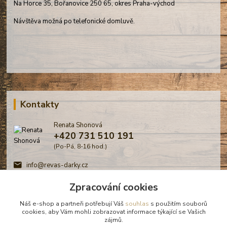
Na Horce 35, Bořanovice 250 65, okres Praha-východ
Návštěva možná po telefonické domluvě.
Kontakty
Renata Shonová
+420 731 510 191
(Po-Pá, 8-16 hod.)
info@revas-darky.cz
Zpracování cookies
Náš e-shop a partneři potřebují Váš
souhlas
s použitím souborů
cookies, aby Vám mohli zobrazovat informace týkající se Vašich
zájmů.