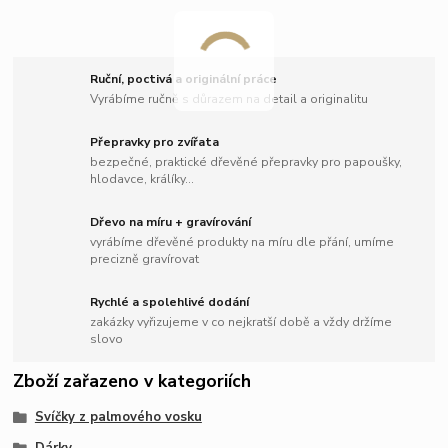
Ruční, poctivá a originální práce
Vyrábíme ručně s důrazem na detail a originalitu
Přepravky pro zvířata
bezpečné, praktické dřevěné přepravky pro papoušky,
hlodavce, králíky...
Dřevo na míru + gravírování
vyrábíme dřevěné produkty na míru dle přání, umíme
precizně gravírovat
Rychlé a spolehlivé dodání
zakázky vyřizujeme v co nejkratší době a vždy držíme
slovo
Zboží zařazeno v kategoriích
Svíčky z palmového vosku