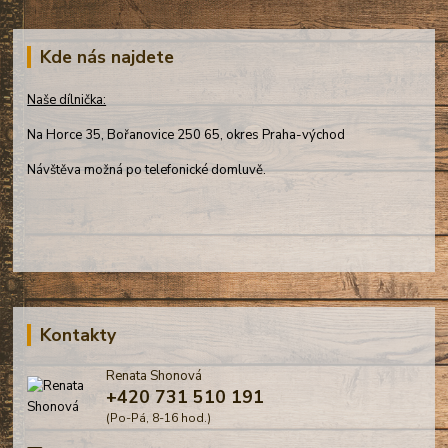
Kde nás najdete
Naše dílnička:
Na Horce 35, Bořanovice 250 65, okres Praha-východ
Návštěva možná po telefonické domluvě.
Kontakty
Renata Shonová
+420 731 510 191
(Po-Pá, 8-16 hod.)