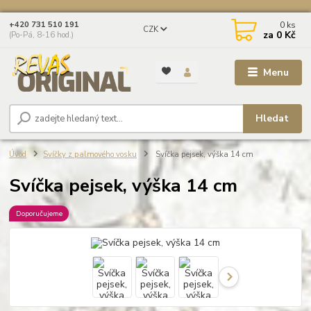
0
ks
+420 731 510 191
CZK
za
0 Kč
(Po-Pá, 8-16 hod.)
Menu
Hledat
Úvod
Svíčky z palmového vosku
Svíčka pejsek, výška 14 cm
Svíčka pejsek, výška 14 cm
Doporučujeme