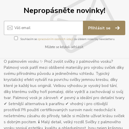
Nepropásněte novinky!
Přihlásit se
Souhlasím se
zpracováním osobních údajů
za účelem rozesílky newsletteru.
Můžete se kdykoli odhlásit.
O palmovém vosku ✨ Proč zvolit svíčky z palmového vosku?
Palmový vosk patří mezi oblíbené materiály pro výrobu svíček díky
svému přírodnímu původu a jedinečnému vzhledu. Typický
krystalický efekt vytváří na povrchu svíčky jemnou kresbu, díky
které je každý kus originál. Velkou výhodou je vysoký bod tání,
díky kterému svíčky hoří pomaleji, déle vydrží a zachovávají si svůj
tvar. Palmový vosk je zároveň: ✔ pevný a ideální pro detailní tvary
✔ šetrnější alternativa k parafínu ✔ vhodný i pro citlivější
prostředí Při použití certifikovaných surovin navíc nedochází k
nešetrnému zásahu do přírody, takže si můžete užívat krásu svíček
s dobrým pocitem. 🕯 Malý detail, velký rozdíl Svíčky z palmového
vosku spojují estetiku, kvalitu a ohleduplnost. Jsou nejen krásnou