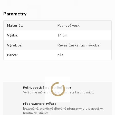
Parametry
Materiál
Palmový vosk
Výška
14 cm
Výrobce
Revas Česká ruční výroba
Barva
bílá
Ruční, poctivá a originální práce
Vyrábíme ručně s důrazem na detail a originalitu
Přepravky pro zvířata
bezpečné, praktické dřevěné přepravky pro papoušky,
hlodavce, králíky...