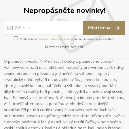
Nepropásněte novinky!
Přihlásit se
Souhlasím se
zpracováním osobních údajů
za účelem rozesílky newsletteru.
Můžete se kdykoli odhlásit.
O palmovém vosku ✨ Proč zvolit svíčky z palmového vosku?
Palmový vosk patří mezi oblíbené materiály pro výrobu svíček díky
svému přírodnímu původu a jedinečnému vzhledu. Typický
krystalický efekt vytváří na povrchu svíčky jemnou kresbu, díky
které je každý kus originál. Velkou výhodou je vysoký bod tání,
díky kterému svíčky hoří pomaleji, déle vydrží a zachovávají si svůj
tvar. Palmový vosk je zároveň: ✔ pevný a ideální pro detailní tvary
✔ šetrnější alternativa k parafínu ✔ vhodný i pro citlivější
prostředí Při použití certifikovaných surovin navíc nedochází k
nešetrnému zásahu do přírody, takže si můžete užívat krásu svíček
s dobrým pocitem. 🕯 Malý detail, velký rozdíl Svíčky z palmového
vosku spojují estetiku, kvalitu a ohleduplnost. Jsou nejen krásnou