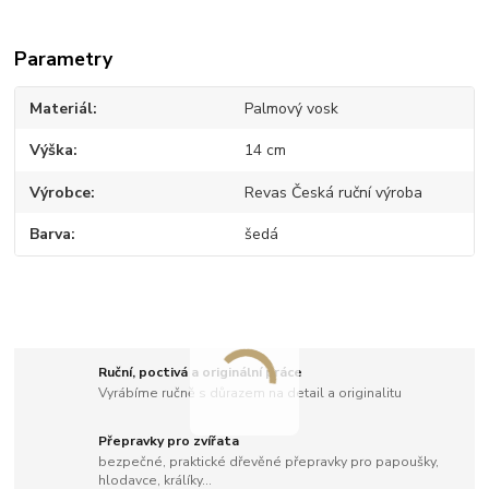
Parametry
Materiál
Palmový vosk
Výška
14 cm
Výrobce
Revas Česká ruční výroba
Barva
šedá
Ruční, poctivá a originální práce
Vyrábíme ručně s důrazem na detail a originalitu
Přepravky pro zvířata
bezpečné, praktické dřevěné přepravky pro papoušky,
hlodavce, králíky...