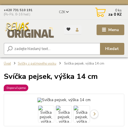
0
ks
+420 731 510 191
CZK
za
0 Kč
(Po-Pá, 8-16 hod.)
Menu
Hledat
Úvod
Svíčky z palmového vosku
Svíčka pejsek, výška 14 cm
Svíčka pejsek, výška 14 cm
Doporučujeme