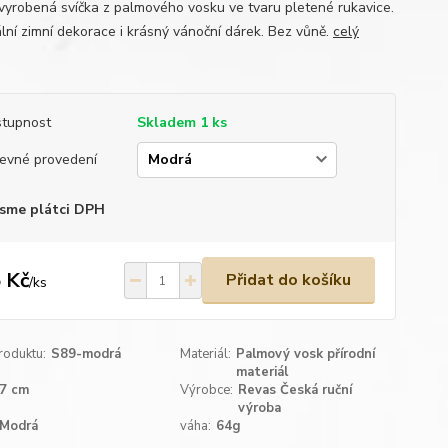
vyrobená svíčka z palmového vosku ve tvaru pletené rukavice.
ální zimní dekorace i krásný vánoční dárek. Bez vůně.
celý
tupnost
Skladem 1 ks
evné provedení
sme plátci DPH
 Kč
Přidat do košíku
/
ks
roduktu:
S89-modrá
Materiál:
Palmový vosk přírodní
materiál
7 cm
Výrobce:
Revas Česká ruční
výroba
Modrá
váha:
64g