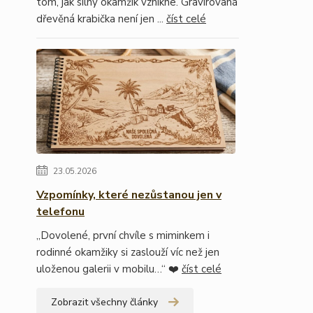
tom, jak silný okamžik vznikne. Gravírovaná
dřevěná krabička není jen ...
číst celé
23.05.2026
Vzpomínky, které nezůstanou jen v
telefonu
„Dovolené, první chvíle s miminkem i
rodinné okamžiky si zaslouží víc než jen
uloženou galerii v mobilu…“ ❤️
číst celé
Zobrazit všechny články