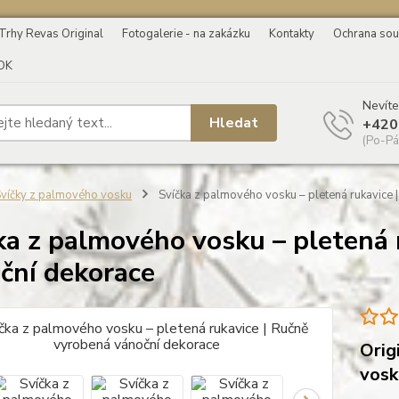
Trhy Revas Original
Fotogalerie - na zakázku
Kontakty
Ochrana sou
OK
Nevíte
Hledat
+420
(Po-Pá
víčky z palmového vosku
Svíčka z palmového vosku – pletená rukavice 
ka z palmového vosku – pletená 
ční dekorace
Orig
vosk