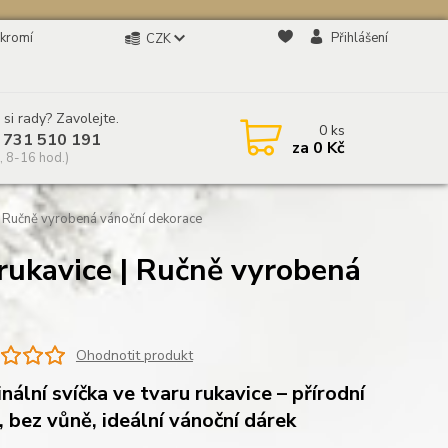
kromí
Přihlášení
CZK
 si rady? Zavolejte.
0
ks
 731 510 191
za
0 Kč
, 8-16 hod.)
| Ručně vyrobená vánoční dekorace
rukavice | Ručně vyrobená
Ohodnotit produkt
inální svíčka ve tvaru rukavice – přírodní
, bez vůně, ideální vánoční dárek