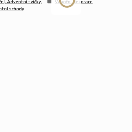
ní, Adventní svíčky,
Vánoční dekorace
tní schody