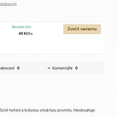
oblíbených
Skladem 8 ks
Zvolit variantu
49 Kč
/
ks
dnocení
0
Komentáře
0
 čisté hoření a krásnou strukturu povrchu. Neobsahuje