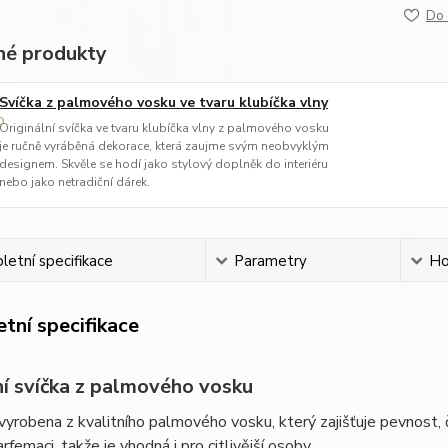
Do 
é produkty
Svíčka z palmového vosku ve tvaru klubíčka vlny
Originální svíčka ve tvaru klubíčka vlny z palmového vosku
je ručně vyráběná dekorace, která zaujme svým neobvyklým
designem. Skvěle se hodí jako stylový doplněk do interiéru
nebo jako netradiční dárek.
etní specifikace
Parametry
Ho
tní specifikace
ní svíčka z palmového vosku
 vyrobena z kvalitního palmového vosku, který zajišťuje pevnost,
rfemaci, takže je vhodná i pro citlivější osoby.