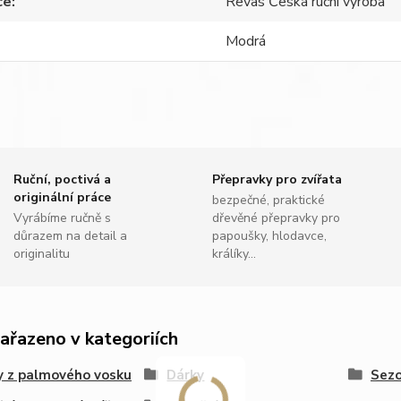
ce
Revas Česká ruční výroba
Modrá
Ruční, poctivá a
Přepravky pro zvířata
originální práce
bezpečné, praktické
Vyrábíme ručně s
dřevěné přepravky pro
důrazem na detail a
papoušky, hlodavce,
originalitu
králíky...
zařazeno v kategoriích
y z palmového vosku
Dárky
Sezo