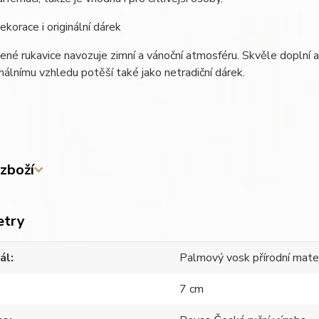
ekorace i originální dárek
ené rukavice navozuje zimní a vánoční atmosféru. Skvěle doplní 
inálnímu vzhledu potěší také jako netradiční dárek.
zboží
etry
ál
Palmový vosk přírodní mater
7 cm