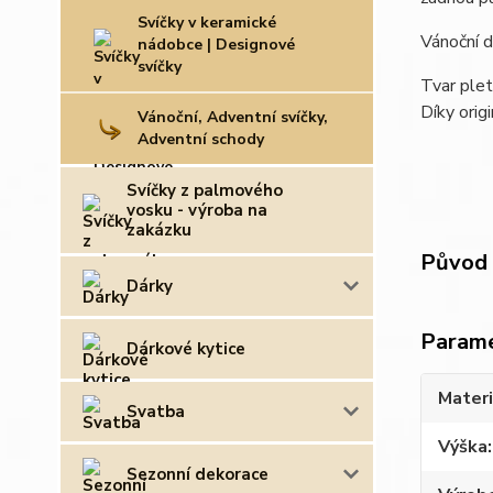
Svíčky v keramické
Vánoční d
nádobce | Designové
svíčky
Tvar plet
Díky orig
Vánoční, Adventní svíčky,
Adventní schody
Svíčky z palmového
vosku - výroba na
zakázku
Původ 
Dárky
Param
Dárkové kytice
Materi
Svatba
Výška
Sezonní dekorace