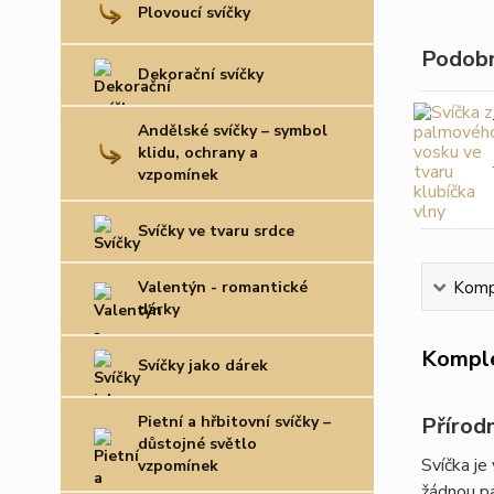
Plovoucí svíčky
Podobn
Dekorační svíčky
Andělské svíčky – symbol
klidu, ochrany a
vzpomínek
Svíčky ve tvaru srdce
Valentýn - romantické
Kompl
dárky
Komple
Svíčky jako dárek
Pietní a hřbitovní svíčky –
Přírod
důstojné světlo
Svíčka je
vzpomínek
žádnou pa