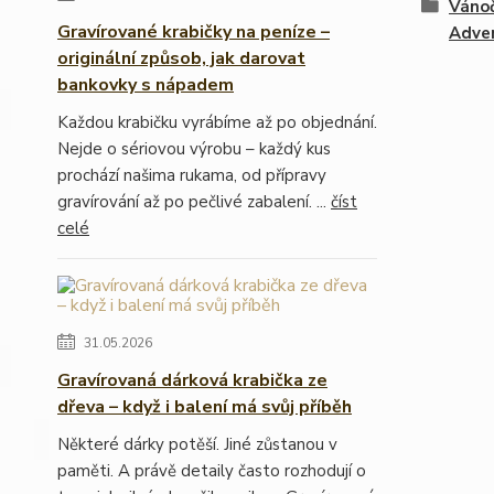
Vánoč
Gravírované krabičky na peníze –
Adven
originální způsob, jak darovat
bankovky s nápadem
Každou krabičku vyrábíme až po objednání.
Nejde o sériovou výrobu – každý kus
prochází našima rukama, od přípravy
gravírování až po pečlivé zabalení. ...
číst
celé
31.05.2026
Gravírovaná dárková krabička ze
dřeva – když i balení má svůj příběh
Některé dárky potěší. Jiné zůstanou v
paměti. A právě detaily často rozhodují o