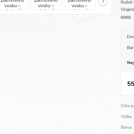
Ručně 
Origin
popis
Dos
Bar
Nej
55
Číslo p
Výška:
Barva: