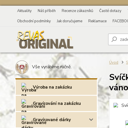
Aktuality
Náš příběh
Recenze zákazníků
Časté dotazy
Obchodní podmínky
Jak doručujeme
Reklamace
FACEBO
Úvod
S
Vše vyrábíme ručně.
Svíč
váno
Výroba na zakázku
Gravírování na zakázku
Gravírované dárky