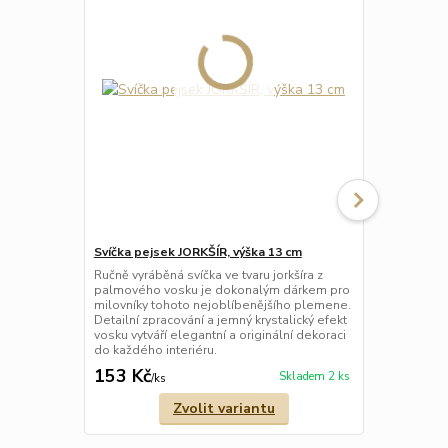
Svíčka pejsek JORKŠÍR, výška 13 cm
Svíčka koho
6,5 × 3 cm –
Ručně vyráběná svíčka ve tvaru jorkšíra z
palmového vosku je dokonalým dárkem pro
Ručně vyrábě
milovníky tohoto nejoblíbenějšího plemene.
palmového v
Detailní zpracování a jemný krystalický efekt
dekorací, kt
vosku vytváří elegantní a originální dekoraci
hodí jako ja
do každého interiéru.
vaše blízké.
153 Kč
80 Kč
Skladem 2 ks
/
ks
/
ks
Zvolit variantu