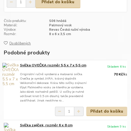
Přidat do košíku
Číslo produktu:
S06 hnědá
Materiál:
Palmový vosk
Výrobce:
Revas Česká ruční výroba
Rozměr:
8 x 6 x 3,5 cm
Do oblíbených
Podobné produkty
Svíčka OVEČKA rozměr 5,5 x 7 x 5,5 cm
Skladem 6 ks
Originální ručně vyrobená a malovaná svíčka.
70 Kč
/
ks
Ovečka je symbol JARA, krásný doplněk
Velikonoční dekorace. Krásu této svíčky zvýrazní
třpyt Palmového vosku ze kterého je vyrobena.
Jako dárek rozhodně potěší. U svíčky je nutné
udržovat knot 0,5 cm dlouhý, takže pravidelně
zastříhávat. Jinak nestihne ro...
Přidat do košíku
Svíčka zajíček, rozměr 6 x 8 cm
Skladem 9 ks