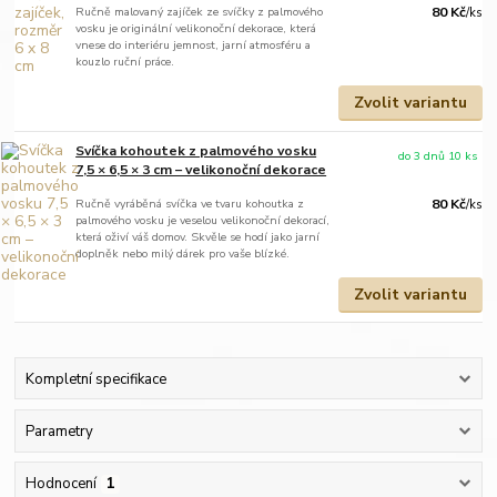
Ručně malovaný zajíček ze svíčky z palmového
80 Kč
/
ks
vosku je originální velikonoční dekorace, která
vnese do interiéru jemnost, jarní atmosféru a
kouzlo ruční práce.
Zvolit variantu
Svíčka kohoutek z palmového vosku
do 3 dnů 10 ks
7,5 × 6,5 × 3 cm – velikonoční dekorace
Ručně vyráběná svíčka ve tvaru kohoutka z
80 Kč
/
ks
palmového vosku je veselou velikonoční dekorací,
která oživí váš domov. Skvěle se hodí jako jarní
doplněk nebo milý dárek pro vaše blízké.
Zvolit variantu
Kompletní specifikace
Parametry
Hodnocení
1