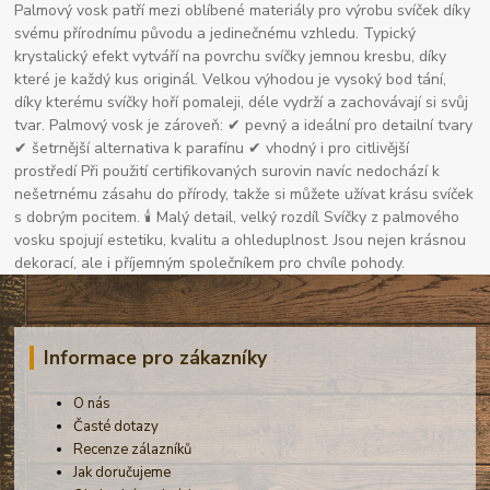
Palmový vosk patří mezi oblíbené materiály pro výrobu svíček díky
svému přírodnímu původu a jedinečnému vzhledu. Typický
krystalický efekt vytváří na povrchu svíčky jemnou kresbu, díky
které je každý kus originál. Velkou výhodou je vysoký bod tání,
díky kterému svíčky hoří pomaleji, déle vydrží a zachovávají si svůj
tvar. Palmový vosk je zároveň: ✔ pevný a ideální pro detailní tvary
✔ šetrnější alternativa k parafínu ✔ vhodný i pro citlivější
prostředí Při použití certifikovaných surovin navíc nedochází k
nešetrnému zásahu do přírody, takže si můžete užívat krásu svíček
s dobrým pocitem. 🕯 Malý detail, velký rozdíl Svíčky z palmového
vosku spojují estetiku, kvalitu a ohleduplnost. Jsou nejen krásnou
dekorací, ale i příjemným společníkem pro chvíle pohody.
Informace pro zákazníky
O nás
Časté dotazy
Recenze zálazníků
Jak doručujeme