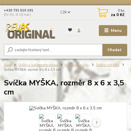
0
ks
+420 731 510 191
CZK
za
0 Kč
(Po-Pá, 8-16 hod.)
Menu
Hledat
Úvod
Svíčky z palmového vosku
Figurkové svíčky
Svíčka zvířátka
Svíčka MYŠKA, rozměr 8 x 6 x 3,5 cm
Svíčka MYŠKA, rozměr 8 x 6 x 3,5
cm