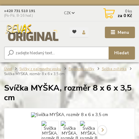
0
ks
+420 731 510 191
CZK
za
0 Kč
(Po-Pá, 8-16 hod.)
Menu
Hledat
Úvod
Svíčky z palmového vosku
Figurkové svíčky
Svíčka zvířátka
Svíčka MYŠKA, rozměr 8 x 6 x 3,5 cm
Svíčka MYŠKA, rozměr 8 x 6 x 3,5
cm