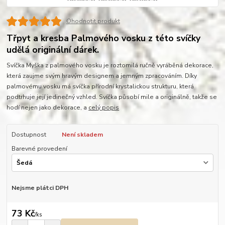
Ohodnotit produkt
Třpyt a kresba Palmového vosku z této svíčky
udělá originální dárek.
Svíčka Myška z palmového vosku je roztomilá ručně vyráběná dekorace,
která zaujme svým hravým designem a jemným zpracováním. Díky
palmovému vosku má svíčka přírodní krystalickou strukturu, která
podtrhuje její jedinečný vzhled. Svíčka působí mile a originálně, takže se
hodí nejen jako dekorace, a
celý popis
Dostupnost
Není skladem
Barevné provedení
Nejsme plátci DPH
73 Kč
/
ks