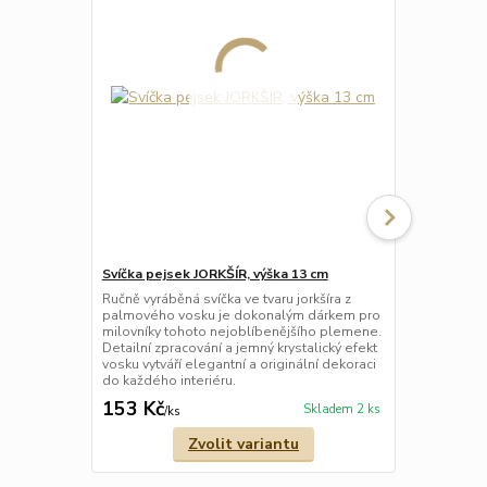
Svíčka pejsek JORKŠÍR, výška 13 cm
Svíčka koho
6,5 × 3 cm –
Ručně vyráběná svíčka ve tvaru jorkšíra z
palmového vosku je dokonalým dárkem pro
Ručně vyrábě
milovníky tohoto nejoblíbenějšího plemene.
palmového v
Detailní zpracování a jemný krystalický efekt
dekorací, kt
vosku vytváří elegantní a originální dekoraci
hodí jako ja
do každého interiéru.
vaše blízké.
153 Kč
80 Kč
Skladem 2 ks
/
ks
/
ks
Zvolit variantu