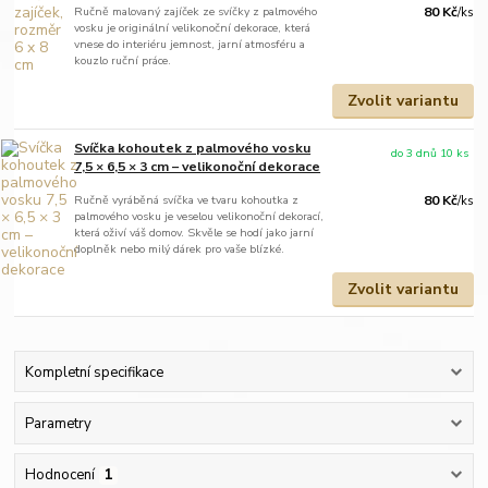
Ručně malovaný zajíček ze svíčky z palmového
80 Kč
/
ks
vosku je originální velikonoční dekorace, která
vnese do interiéru jemnost, jarní atmosféru a
kouzlo ruční práce.
Zvolit variantu
Svíčka kohoutek z palmového vosku
do 3 dnů 10 ks
7,5 × 6,5 × 3 cm – velikonoční dekorace
Ručně vyráběná svíčka ve tvaru kohoutka z
80 Kč
/
ks
palmového vosku je veselou velikonoční dekorací,
která oživí váš domov. Skvěle se hodí jako jarní
doplněk nebo milý dárek pro vaše blízké.
Zvolit variantu
Kompletní specifikace
Parametry
Hodnocení
1