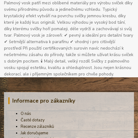
Palmový vosk patří mezi oblíbené materiály pro výrobu svíček díky
svému přírodnímu původu a jedinečnému vzhledu. Typický
krystalický efekt vytváří na povrchu svíčky jemnou kresbu, díky
které je každý kus originál. Velkou výhodou je vysoký bod tání,
díky kterému svíčky hoří pomaleji, déle vydrží a zachovávají si svůj
tvar. Palmový vosk je zároveň: ✔ pevný a ideální pro detailní tvary
✔ šetrnější alternativa k parafínu ✔ vhodný i pro citlivější
prostředí Při použití certifikovaných surovin navíc nedochází k
nešetrnému zásahu do přírody, takže si můžete užívat krásu svíček
s dobrým pocitem. 🕯 Malý detail, velký rozdíl Svíčky z palmového
vosku spojují estetiku, kvalitu a ohleduplnost. Jsou nejen krásnou
dekorací, ale i příjemným společníkem pro chvíle pohody.
Informace pro zákazníky
O nás
Časté dotazy
Recenze zálazníků
Jak doručujeme