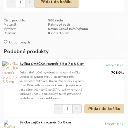
Přidat do košíku
Číslo produktu:
S06 šedá
Materiál:
Palmový vosk
Výrobce:
Revas Česká ruční výroba
Rozměr:
8 x 6 x 3,5 cm
Do oblíbených
Podobné produkty
Svíčka OVEČKA rozměr 5,5 x 7 x 5,5 cm
Skladem 6 ks
Originální ručně vyrobená a malovaná svíčka.
70 Kč
/
ks
Ovečka je symbol JARA, krásný doplněk
Velikonoční dekorace. Krásu této svíčky zvýrazní
třpyt Palmového vosku ze kterého je vyrobena.
Jako dárek rozhodně potěší. U svíčky je nutné
udržovat knot 0,5 cm dlouhý, takže pravidelně
zastříhávat. Jinak nestihne ro...
Přidat do košíku
Svíčka zajíček, rozměr 6 x 8 cm
Skladem 9 ks