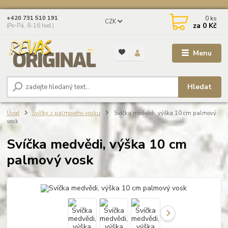
0
ks
+420 731 510 191
CZK
za
0 Kč
(Po-Pá, 8-16 hod.)
Menu
Hledat
Úvod
Svíčky z palmového vosku
Svíčka medvědi, výška 10 cm palmový
vosk
Svíčka medvědi, výška 10 cm
palmový vosk