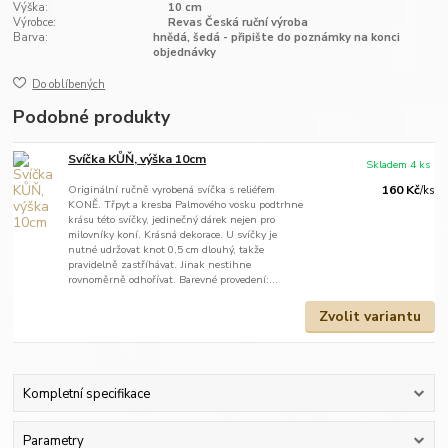
Výška:
10 cm
Výrobce:
Revas Česká ruční výroba
Barva:
hnědá, šedá - připište do poznámky na konci
objednávky
Do oblíbených
Podobné produkty
Svíčka KŮŇ, výška 10cm
Skladem 4 ks
Originální ručně vyrobená svíčka s reliéfem
160 Kč
/
ks
KONĚ. Třpyt a kresba Palmového vosku podtrhne
krásu této svíčky, jedinečný dárek nejen pro
milovníky koní. Krásná dekorace. U svíčky je
nutné udržovat knot 0,5 cm dlouhý, takže
pravidelně zastříhávat. Jinak nestihne
rovnoměrně odhořívat. Barevné provedení:...
Zvolit variantu
Kompletní specifikace
Parametry