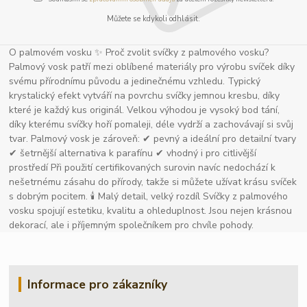
Můžete se kdykoli odhlásit.
O palmovém vosku ✨ Proč zvolit svíčky z palmového vosku?
Palmový vosk patří mezi oblíbené materiály pro výrobu svíček díky
svému přírodnímu původu a jedinečnému vzhledu. Typický
krystalický efekt vytváří na povrchu svíčky jemnou kresbu, díky
které je každý kus originál. Velkou výhodou je vysoký bod tání,
díky kterému svíčky hoří pomaleji, déle vydrží a zachovávají si svůj
tvar. Palmový vosk je zároveň: ✔ pevný a ideální pro detailní tvary
✔ šetrnější alternativa k parafínu ✔ vhodný i pro citlivější
prostředí Při použití certifikovaných surovin navíc nedochází k
nešetrnému zásahu do přírody, takže si můžete užívat krásu svíček
s dobrým pocitem. 🕯 Malý detail, velký rozdíl Svíčky z palmového
vosku spojují estetiku, kvalitu a ohleduplnost. Jsou nejen krásnou
dekorací, ale i příjemným společníkem pro chvíle pohody.
Informace pro zákazníky