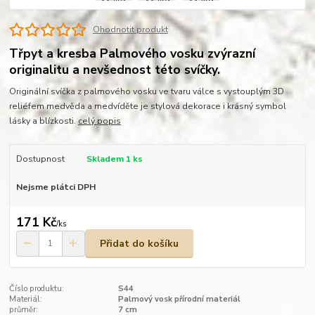
Ohodnotit produkt
Třpyt a kresba Palmového vosku zvýrazní
originalitu a nevšednost této svíčky.
Originální svíčka z palmového vosku ve tvaru válce s vystouplým 3D
reliéfem medvěda a medvíděte je stylová dekorace i krásný symbol
lásky a blízkosti.
celý popis
Dostupnost
Skladem 1 ks
Nejsme plátci DPH
171 Kč
/
ks
Přidat do košíku
Číslo produktu:
S44
Materiál:
Palmový vosk přírodní materiál
průměr:
7 cm