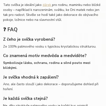
Tato svíčka je ideální jako
dárek
pro rodinu, maminku nebo blízké
osoby – například k narozeninám, svátku, ke Dni matek nebo jen
tak pro radost. Skvěle se hodí také jako dekorace do obývacího
pokoje, ložnice nebo na slavnostní stůl.
❓ FAQ
Z čeho je svíčka vyrobená?
Ze 100% palmového vosku s typickou krystalickou strukturou.
Co znamená motiv medvěda a medvíděte?
Symbolizuje lásku, ochranu, rodinu a silné pouto mezi
blízkými.
Je svíčka vhodná k zapálení?
Ano, ale často slouží i jako dekorace – doporučujeme dohled při
hoření.
Je každá svíčka stejná?
Ne, díky struktuře palmového vosku je každý kus originál.