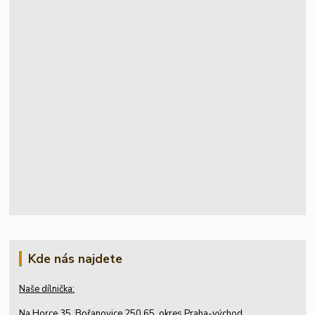
Kde nás najdete
Naše dílnička:
Na Horce 35, Bořanovice 250 65, okres Praha-východ