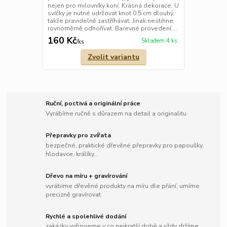
nejen pro milovníky koní. Krásná dekorace. U
svíčky je nutné udržovat knot 0,5 cm dlouhý,
takže pravidelně zastříhávat. Jinak nestihne
rovnoměrně odhořívat. Barevné provedení:...
160 Kč
Skladem 4 ks
/
ks
Zvolit variantu
Ruční, poctivá a originální práce
Vyrábíme ručně s důrazem na detail a originalitu
Přepravky pro zvířata
bezpečné, praktické dřevěné přepravky pro papoušky,
hlodavce, králíky...
Dřevo na míru + gravírování
vyrábíme dřevěné produkty na míru dle přání, umíme
precizně gravírovat
Rychlé a spolehlivé dodání
zakázky vyřizujeme v co nejkratší době a vždy držíme