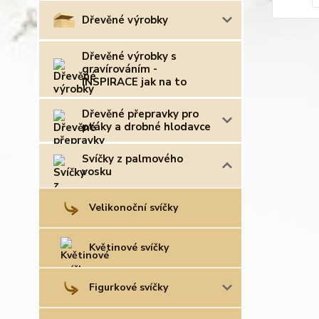
Dřevěné výrobky
Dřevěné výrobky s
gravírováním -
INSPIRACE jak na to
Dřevěné přepravky pro
ptáky a drobné hlodavce
Svíčky z palmového
vosku
Velikonoční svíčky
Květinové svíčky
Figurkové svíčky