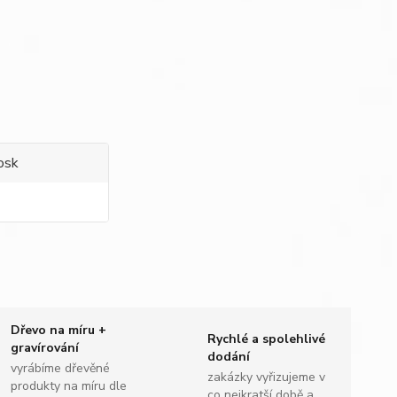
osk
Dřevo na míru +
Rychlé a spolehlivé
gravírování
dodání
vyrábíme dřevěné
zakázky vyřizujeme v
produkty na míru dle
co nejkratší době a