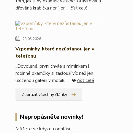
tom, jak silný okamžik vznikne. Gravírovaná
dřevěná krabička není jen ...
číst celé
23.05.2026
Vzpomínky, které nezůstanou jen v
telefonu
„Dovolené, první chvíle s miminkem i
rodinné okamžiky si zaslouží víc než jen
uloženou galerii v mobilu…“ ❤️
číst celé
Zobrazit všechny články
Nepropásněte novinky!
Můžete se kdykoli odhlásit.