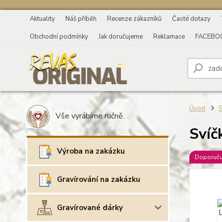
Aktuality
Náš příběh
Recenze zákazníků
Časté dotazy
Obchodní podmínky
Jak doručujeme
Reklamace
FACEBO
Úvod
S
Vše vyrábíme ručně.
Svíč
Výroba na zakázku
Doporuč
Gravírování na zakázku
Gravírované dárky