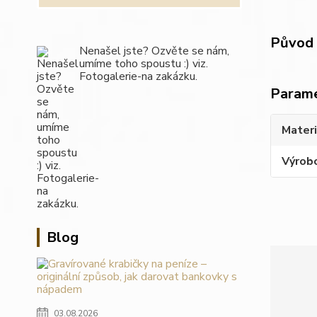
Původ 
Nenašel jste? Ozvěte se nám,
umíme toho spoustu :) viz.
Fotogalerie-na zakázku.
Param
Materi
Výrob
Blog
03.08.2026