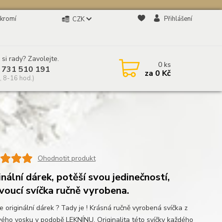
kromí
Přihlášení
CZK
 si rady? Zavolejte.
0
ks
 731 510 191
za
0 Kč
, 8-16 hod.)
Ohodnotit produkt
inální dárek, potěší svou jedinečností,
voucí svíčka ručně vyrobena.
e originální dárek ? Tady je ! Krásná ručně vyrobená svíčka z
ého vosku v podobě LEKNÍNU. Originalita této svíčky každého