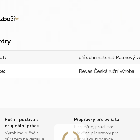
zboží
etry
ál
přírodní materiál Palmový v
ce
Revas Česká ruční výroba
Ruční, poctivá a
Přepravky pro zvířata
originální práce
bezpečné, praktické
Vyrábíme ručně s
dřevěné přepravky pro
důrazem na detail a
papoušky, hlodavce,