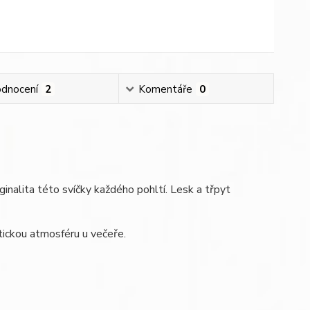
dnocení
2
Komentáře
0
alita této svíčky každého pohltí. Lesk a třpyt
tickou atmosféru u večeře.