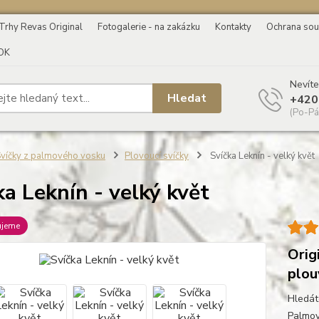
Trhy Revas Original
Fotogalerie - na zakázku
Kontakty
Ochrana sou
OK
Nevíte
Hledat
+420
(Po-Pá
víčky z palmového vosku
Plovoucí svíčky
Svíčka Leknín - velký květ
ka Leknín - velký květ
ujeme
Orig
plou
Hledát
Palmov