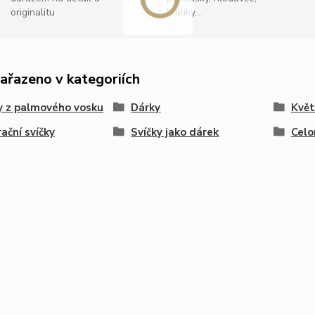
originalitu
králíky...
zařazeno v kategoriích
y z palmového vosku
Dárky
Květ
ační svíčky
Svíčky jako dárek
Celo