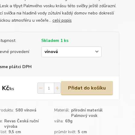
 Lesk a třpyt Palmvého vosku krásu této svíčky ještě zdůrazní.
cí svíčka na hladině vody zútulní každý domov nebo dokreslí
ickou atmosféru u večeře...
celý popis
tupnost
Skladem 1 ks
evné provedení
sme plátci DPH
 Kč
Přidat do košíku
/
ks
roduktu:
S80 vínová
Materiál:
přírodní materiál
Palmový vosk
e:
Revas Česká ruční
váha:
69g
výroba
list:
9,5 cm
průměr květ:
5 cm