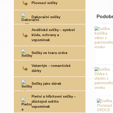
Plovoucí svíčky
Podobn
Dekorační svíčky
Andělské svíčky – symbol
klidu, ochrany a
vzpomínek
Svíčky ve tvaru srdce
Valentýn - romantické
dárky
Svíčky jako dárek
Pietní a hřbitovní svíčky –
důstojné světlo
vzpomínek