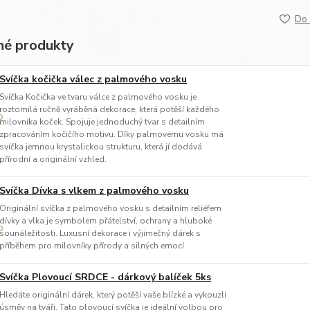
Do 
é produkty
Svíčka kočička válec z palmového vosku
Svíčka Kočička ve tvaru válce z palmového vosku je
roztomilá ručně vyráběná dekorace, která potěší každého
milovníka koček. Spojuje jednoduchý tvar s detailním
zpracováním kočičího motivu. Díky palmovému vosku má
svíčka jemnou krystalickou strukturu, která jí dodává
přírodní a originální vzhled.
Svíčka Dívka s vlkem z palmového vosku
Originální svíčka z palmového vosku s detailním reliéfem
dívky a vlka je symbolem přátelství, ochrany a hluboké
sounáležitosti. Luxusní dekorace i výjimečný dárek s
příběhem pro milovníky přírody a silných emocí.
Svíčka Plovoucí SRDCE - dárkový balíček 5ks
Hledáte originální dárek, který potěší vaše blízké a vykouzlí
úsměv na tváři. Tato plovoucí svíčka je ideální volbou pro