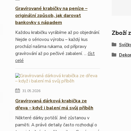
Gravírované krabičky na peníze –
originální způsob, jak darovat
bankovky s nápadem
Zboží 
Každou krabičku vyrábíme až po objednání.
Nejde o sériovou výrobu – každý kus
Svíčk
prochází našima rukama, od přípravy
gravírování až po pečlivé zabalení. ...
číst
Dekor
celé
31.05.2026
Gravírovaná dárková krabička ze
dřeva – když i balení má svůj příběh
Některé dárky potěší. Jiné zůstanou v
paměti. A právě detaily často rozhodují o