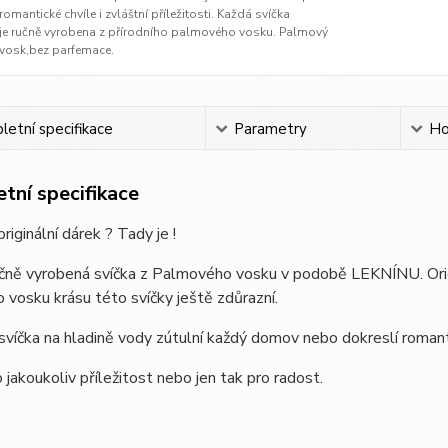
romantické chvíle i zvláštní příležitosti. Každá svíčka
je ručně vyrobena z přírodního palmového vosku. Palmový
vosk,bez parfemace.
etní specifikace
Parametry
Ho
tní specifikace
riginální dárek ? Tady je !
čně vyrobená svíčka z Palmového vosku v podobě LEKNÍNU. Origin
vosku krásu této svíčky ještě zdůrazní.
svíčka na hladině vody zútulní každý domov nebo dokreslí roman
 jakoukoliv příležitost nebo jen tak pro radost.