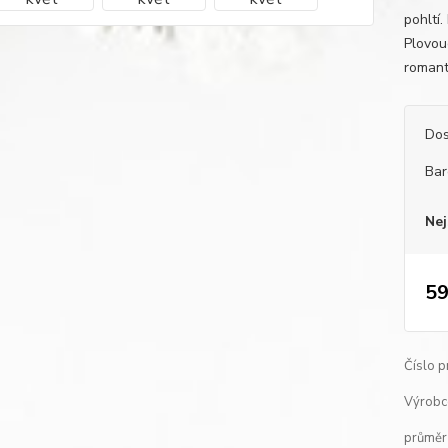
pohltí.
Plovou
romant
Dos
Bar
Nej
59
Číslo p
Výrobc
průměr 