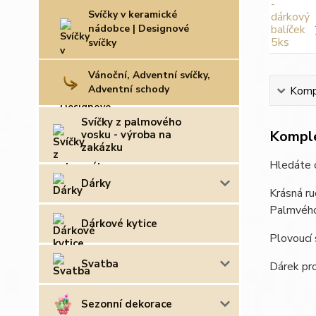
Svíčky v keramické
nádobce | Designové
svíčky
Vánoční, Adventní svíčky,
Adventní schody
Kompl
Svíčky z palmového
Komple
vosku - výroba na
zakázku
Hledáte o
Dárky
Krásná ru
Palmvého 
Dárkové kytice
Plovoucí 
Svatba
Dárek pro
Sezonní dekorace