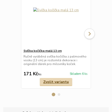
Svíčka kočička malá 13 cm
Svíčka spící
Ručně vyráběná svíčka kočička z palmového
Ručně vyrábě
vosku (13 cm) je roztomilá dekorace i
palmového v
originální dárek pro milovníky koček.
originální dá
útulnou atmo
171 Kč
359 Kč
Skladem 6 ks
/
ks
/
ks
Zvolit variantu