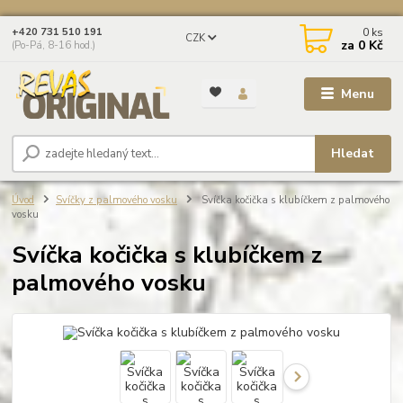
0
ks
+420 731 510 191
CZK
za
0 Kč
(Po-Pá, 8-16 hod.)
Menu
Hledat
Úvod
Svíčky z palmového vosku
Svíčka kočička s klubíčkem z palmového
vosku
Svíčka kočička s klubíčkem z
palmového vosku