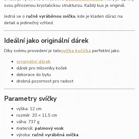
svou přirozenou krystalickou strukturou. Každý kus je originál.
Jedná se o
ručně vyráběnou svíčku
, kde je kladen důraz na
detail a jedinečný vzhled.
Ideální jako originální dárek
Díky svému provedení je tato
svíčka kočička
perfektní jako:
originální dárek
dárek pro milovníky koček
dekorace do bytu
drobná pozornost pro radost
Parametry svíčky
výška: 12 cm
rozměr: 20 × 11,5 cm
váha: 737 g
materiál:
palmový vosk
výroba:
ručně vyráběná svíčka