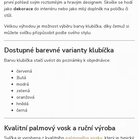
první pohled svým roztomilým a hravým designem. Skvěle se hodí
jako
dekorace
do interiéru nebo jako milý doplněk na poličku či
stůl.
Velkou výhodou je možnost výběru barvy klubíčka, díky čemuž si
můžete svíčku přizpůsobit podle svého stylu.
Dostupné barevné varianty klubíčka
Barvu klubíčka stačí uvést do poznámky k objednávce:
červená
žlutá
modrá
zelená
oranžová
hnědá
černá
Kvalitní palmový vosk a ruční výroba
Svíčka je vyrobena z kvalitního
palmového vosku
, který je typický