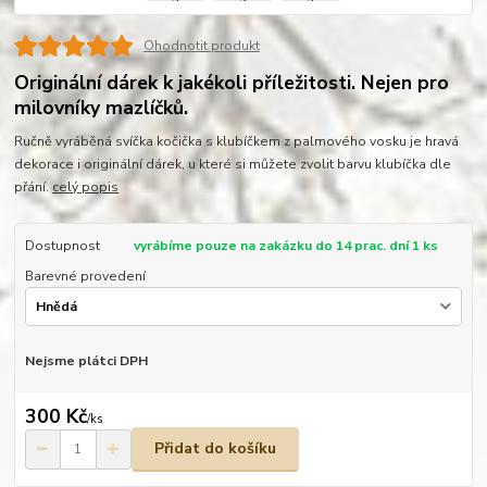
Ohodnotit produkt
Originální dárek k jakékoli příležitosti. Nejen pro
milovníky mazlíčků.
Ručně vyráběná svíčka kočička s klubíčkem z palmového vosku je hravá
dekorace i originální dárek, u které si můžete zvolit barvu klubíčka dle
přání.
celý popis
Dostupnost
vyrábíme pouze na zakázku do 14 prac. dní 1 ks
Barevné provedení
Nejsme plátci DPH
300 Kč
/
ks
Přidat do košíku