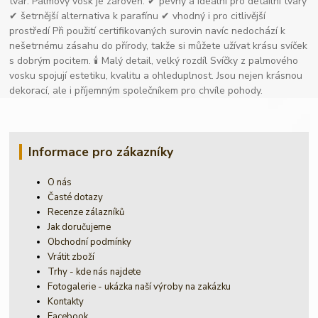
tvar. Palmový vosk je zároveň: ✔ pevný a ideální pro detailní tvary
✔ šetrnější alternativa k parafínu ✔ vhodný i pro citlivější
prostředí Při použití certifikovaných surovin navíc nedochází k
nešetrnému zásahu do přírody, takže si můžete užívat krásu svíček
s dobrým pocitem. 🕯 Malý detail, velký rozdíl Svíčky z palmového
vosku spojují estetiku, kvalitu a ohleduplnost. Jsou nejen krásnou
dekorací, ale i příjemným společníkem pro chvíle pohody.
Informace pro zákazníky
O nás
Časté dotazy
Recenze zálazníků
Jak doručujeme
Obchodní podmínky
Vrátit zboží
Trhy - kde nás najdete
Fotogalerie - ukázka naší výroby na zakázku
Kontakty
Facebook