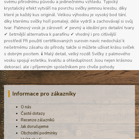
svému přírodnímu původu a jedinečnému vzhledu. Typický
krystalický efekt vytváří na povrchu svíčky jemnou kresbu, díky
které je každý kus originál. Velkou výhodou je vysoký bod tání,
díky kterému svíčky hoří pomaleji, déle vydrží a zachovávají si svůj
tvar. Palmový vosk je zároveň: ✔ pevný a ideální pro detailní tvary
✔ šetrnější alternativa k parafínu ✔ vhodný i pro citlivější
prostředí Při použití certifikovaných surovin navíc nedochází k
nešetrnému zásahu do přírody, takže si můžete užívat krásu svíček
s dobrým pocitem. 🕯 Malý detail, velký rozdíl Svíčky z palmového
vosku spojují estetiku, kvalitu a ohleduplnost. Jsou nejen krásnou
dekorací, ale i příjemným společníkem pro chvíle pohody.
Informace pro zákazníky
O nás
Časté dotazy
Recenze zálazníků
Jak doručujeme
Obchodní podmínky