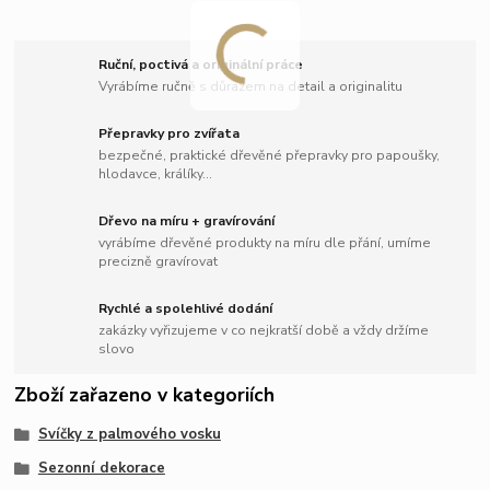
Ruční, poctivá a originální práce
Vyrábíme ručně s důrazem na detail a originalitu
Přepravky pro zvířata
bezpečné, praktické dřevěné přepravky pro papoušky,
hlodavce, králíky...
Dřevo na míru + gravírování
vyrábíme dřevěné produkty na míru dle přání, umíme
precizně gravírovat
Rychlé a spolehlivé dodání
zakázky vyřizujeme v co nejkratší době a vždy držíme
slovo
Zboží zařazeno v kategoriích
Svíčky z palmového vosku
Sezonní dekorace