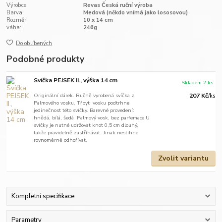
Výrobce:
Revas Česká ruční výroba
Barva:
Medová (někdo vnímá jako lososovou)
Rozměr:
10 x 14 cm
váha:
246g
Do oblíbených
Podobné produkty
Svíčka PEJSEK II., výška 14 cm
Skladem 2 ks
Originální dárek. Ručně vyrobená svíčka z
207 Kč
/
ks
Palmového vosku. Třpyt vosku podtrhne
jedinečnost této svíčky. Barevné provedení:
hnědá, bílá, šedá Palmový vosk, bez parfemace U
svíčky je nutné udržovat knot 0,5 cm dlouhý,
takže pravidelně zastříhávat. Jinak nestihne
rovnoměrně odhořívat.
Zvolit variantu
Kompletní specifikace
Parametry