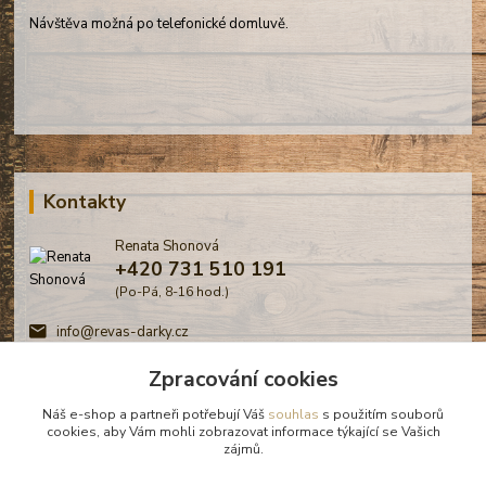
Návštěva možná po telefonické domluvě.
Kontakty
Renata Shonová
+420 731 510 191
(Po-Pá, 8-16 hod.)
info@revas-darky.cz
Zpracování cookies
Náš e-shop a partneři potřebují Váš
souhlas
s použitím souborů
cookies, aby Vám mohli zobrazovat informace týkající se Vašich
zájmů.
© Renata Shonová - Revas -