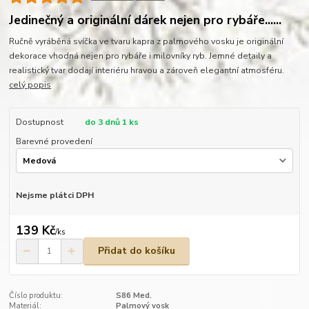
Jedinečný a originální dárek nejen pro rybáře......
Ručně vyráběná svíčka ve tvaru kapra z palmového vosku je originální
dekorace vhodná nejen pro rybáře i milovníky ryb. Jemné detaily a
realistický tvar dodají interiéru hravou a zároveň elegantní atmosféru.
celý popis
Dostupnost
do 3 dnů 1 ks
Barevné provedení
Nejsme plátci DPH
139 Kč
/
ks
Přidat do košíku
Číslo produktu:
S86 Med.
Materiál:
Palmový vosk