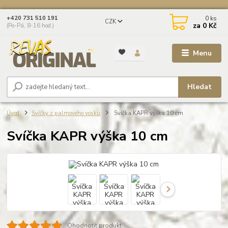
0
ks
+420 731 510 191
CZK
za
0 Kč
(Po-Pá, 8-16 hod.)
Menu
Hledat
Úvod
Svíčky z palmového vosku
Svíčka KAPR výška 10 cm
Svíčka KAPR výška 10 cm
Ohodnotit produkt