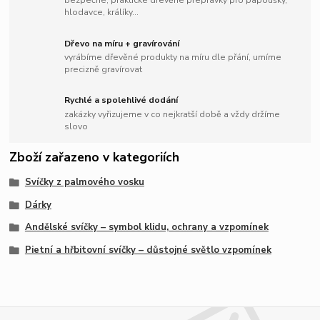
bezpečné, praktické dřevěné přepravky pro papoušky,
hlodavce, králíky...
Dřevo na míru + gravírování
vyrábíme dřevěné produkty na míru dle přání, umíme
precizně gravírovat
Rychlé a spolehlivé dodání
zakázky vyřizujeme v co nejkratší době a vždy držíme
slovo
Zboží zařazeno v kategoriích
Svíčky z palmového vosku
Dárky
Andělské svíčky – symbol klidu, ochrany a vzpomínek
Pietní a hřbitovní svíčky – důstojné světlo vzpomínek