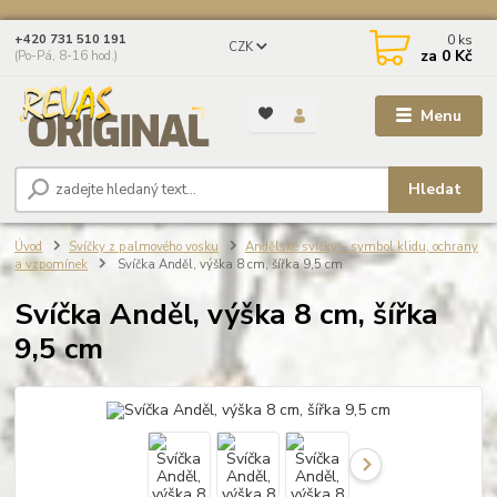
0
ks
+420 731 510 191
CZK
za
0 Kč
(Po-Pá, 8-16 hod.)
Menu
Hledat
Úvod
Svíčky z palmového vosku
Andělské svíčky – symbol klidu, ochrany
a vzpomínek
Svíčka Anděl, výška 8 cm, šířka 9,5 cm
Svíčka Anděl, výška 8 cm, šířka
9,5 cm