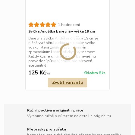
1 hodnocení
Svíčka Andělka barevná – výška 19 cm
Barevná svíčka Andělka o výšce 19 cm je
ručně vyráběná dekorace z palmového
vosku, která zaujme svým jemným
zpracováním i symbolickým významem.
Každý kus je originál a díky barevnému
provedení působí hravě, ale zároveň
elegantně.
125 Kč
Skladem 8 ks
/
ks
Zvolit variantu
Ruční, poctivá a originální práce
Vyrábíme ručně s důrazem na detail a originalitu
Přepravky pro zvířata