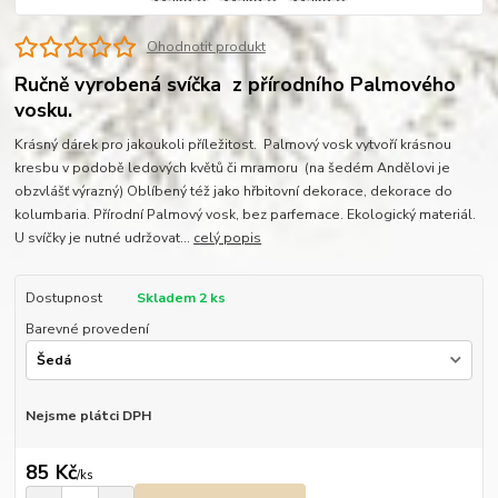
Ohodnotit produkt
Ručně vyrobená svíčka z přírodního Palmového
vosku.
Krásný dárek pro jakoukoli příležitost. Palmový vosk vytvoří krásnou
kresbu v podobě ledových květů či mramoru (na šedém Andělovi je
obzvlášť výrazný) Oblíbený též jako hřbitovní dekorace, dekorace do
kolumbaria. Přírodní Palmový vosk, bez parfemace. Ekologický materiál.
U svíčky je nutné udržovat...
celý popis
Dostupnost
Skladem 2 ks
Barevné provedení
Nejsme plátci DPH
85 Kč
/
ks