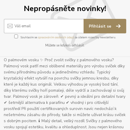
Nepropásněte novinky!
Přihlásit se
Souhlasím se
zpracováním osobních údajů
za účelem rozesílky newsletteru.
Můžete se kdykoli odhlásit.
O palmovém vosku ✨ Proč zvolit svíčky z palmového vosku?
Palmový vosk patří mezi oblíbené materiály pro výrobu svíček díky
svému přírodnímu původu a jedinečnému vzhledu. Typický
krystalický efekt vytváří na povrchu svíčky jemnou kresbu, díky
které je každý kus originál. Velkou výhodou je vysoký bod tání,
díky kterému svíčky hoří pomaleji, déle vydrží a zachovávají si svůj
tvar. Palmový vosk je zároveň: ✔ pevný a ideální pro detailní tvary
✔ šetrnější alternativa k parafínu ✔ vhodný i pro citlivější
prostředí Při použití certifikovaných surovin navíc nedochází k
nešetrnému zásahu do přírody, takže si můžete užívat krásu svíček
s dobrým pocitem. 🕯 Malý detail, velký rozdíl Svíčky z palmového
vosku spojují estetiku, kvalitu a ohleduplnost. Jsou nejen krásnou