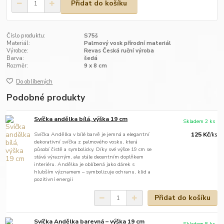
Přidat do košíku
Číslo produktu:
S75š
Materiál:
Palmový vosk přírodní materiál
Výrobce:
Revas Česká ruční výroba
Barva:
šedá
Rozměr:
9 x 8 cm
Do oblíbených
Podobné produkty
Svíčka andělka bílá, výška 19 cm
Skladem 2 ks
Svíčka Andělka v bílé barvě je jemná a elegantní
125 Kč
/
ks
dekorativní svíčka z palmového vosku, která
působí čistě a symbolicky. Díky své výšce 19 cm se
stává výrazným, ale stále decentním doplňkem
interiéru. Andělka je oblíbená jako dárek s
hlubším významem – symbolizuje ochranu, klid a
pozitivní energii
Přidat do košíku
Svíčka Andělka barevná – výška 19 cm
Skladem 8 ks