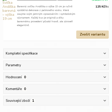
Barevná svíčka Andělka o výšce 19 cm je ručně
125 Kč
/
ks
vyráběná dekorace z palmového vosku, která
zaujme svým jemným zpracováním i symbolickým
významem. Každý kus je originál a díky
barevnému provedení působí hravě, ale zároveň
elegantně.
Zvolit variantu
Kompletní specifikace
Parametry
Hodnocení
0
Komentáře
0
Související zboží
1