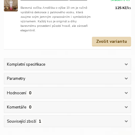
Barevná svíčka Andělka o výšce 19 cm je ručně
125 Kč
/
ks
vyráběná dekorace z palmového vosku, která
zaujme svým jemným zpracováním i symbolickým
významem. Každý kus je originál a díky
barevnému provedení působí hravě, ale zároveň
elegantně.
Zvolit variantu
Kompletní specifikace
Parametry
Hodnocení
0
Komentáře
0
Související zboží
1