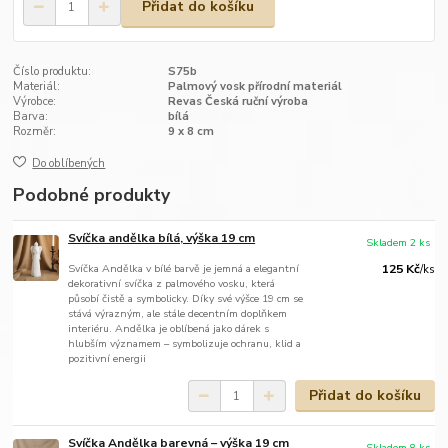
Přidat do košíku
Číslo produktu:
S75b
Materiál:
Palmový vosk přírodní materiál
Výrobce:
Revas Česká ruční výroba
Barva:
bílá
Rozměr:
9 x 8 cm
Do oblíbených
Podobné produkty
Svíčka andělka bílá, výška 19 cm
Skladem 2 ks
Svíčka Andělka v bílé barvě je jemná a elegantní
125 Kč
/
ks
dekorativní svíčka z palmového vosku, která
působí čistě a symbolicky. Díky své výšce 19 cm se
stává výrazným, ale stále decentním doplňkem
interiéru. Andělka je oblíbená jako dárek s
hlubším významem – symbolizuje ochranu, klid a
pozitivní energii
Přidat do košíku
Svíčka Andělka barevná – výška 19 cm
Skladem 8 ks