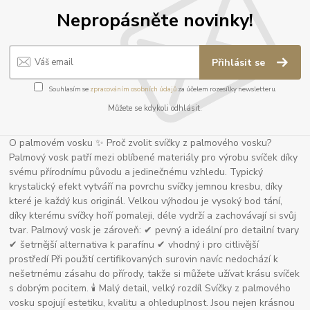
Nepropásněte novinky!
Přihlásit se
Souhlasím se
zpracováním osobních údajů
za účelem rozesílky newsletteru.
Můžete se kdykoli odhlásit.
O palmovém vosku ✨ Proč zvolit svíčky z palmového vosku?
Palmový vosk patří mezi oblíbené materiály pro výrobu svíček díky
svému přírodnímu původu a jedinečnému vzhledu. Typický
krystalický efekt vytváří na povrchu svíčky jemnou kresbu, díky
které je každý kus originál. Velkou výhodou je vysoký bod tání,
díky kterému svíčky hoří pomaleji, déle vydrží a zachovávají si svůj
tvar. Palmový vosk je zároveň: ✔ pevný a ideální pro detailní tvary
✔ šetrnější alternativa k parafínu ✔ vhodný i pro citlivější
prostředí Při použití certifikovaných surovin navíc nedochází k
nešetrnému zásahu do přírody, takže si můžete užívat krásu svíček
s dobrým pocitem. 🕯 Malý detail, velký rozdíl Svíčky z palmového
vosku spojují estetiku, kvalitu a ohleduplnost. Jsou nejen krásnou