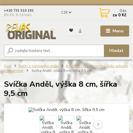
0
ks
+420 731 510 191
CZK
za
0 Kč
(Po-Pá, 8-16 hod.)
Menu
Hledat
Úvod
Svíčky z palmového vosku
Andělské svíčky – symbol klidu, ochrany
a vzpomínek
Svíčka Anděl, výška 8 cm, šířka 9,5 cm
Svíčka Anděl, výška 8 cm, šířka
9,5 cm