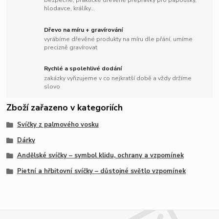
bezpečné, praktické dřevěné přepravky pro papoušky,
hlodavce, králíky...
Dřevo na míru + gravírování
vyrábíme dřevěné produkty na míru dle přání, umíme
precizně gravírovat
Rychlé a spolehlivé dodání
zakázky vyřizujeme v co nejkratší době a vždy držíme
slovo
Zboží zařazeno v kategoriích
Svíčky z palmového vosku
Dárky
Andělské svíčky – symbol klidu, ochrany a vzpomínek
Pietní a hřbitovní svíčky – důstojné světlo vzpomínek