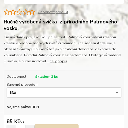
Ohodnotit produkt
Ručně vyrobená svíčka z přírodního Palmového
vosku.
Krásný dárek pro jakoukoli příležitost. Palmový vosk vytvoří krásnou
kresbu v podobě ledových květů či mramoru (na šedém Andělovi je
obzvlášť výrazný) Oblíbený též jako hřbitovní dekorace, dekorace do
kolumbaria. Přírodní Palmový vosk, bez parfemace. Ekologický materiál.
U svíčky je nutné udržovat...
celý popis
Dostupnost
Skladem 2 ks
Barevné provedení
Nejsme plátci DPH
85 Kč
/
ks