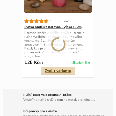
1 hodnocení
Svíčka Andělka barevná – výška 19 cm
Barevná svíčka Andělka o výšce 19 cm je
ručně vyráběná dekorace z palmového
vosku, která zaujme svým jemným
zpracováním i symbolickým významem.
Každý kus je originál a díky barevnému
provedení působí hravě, ale zároveň
elegantně.
125 Kč
Skladem 8 ks
/
ks
Zvolit variantu
Ruční, poctivá a originální práce
Vyrábíme ručně s důrazem na detail a originalitu
Přepravky pro zvířata