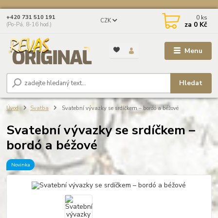
0
ks
+420 731 510 191
CZK
za
0 Kč
(Po-Pá, 8-16 hod.)
Menu
Hledat
Úvod
Svatba
Svatební vývazky se srdíčkem – bordó a béžové
Svatební vývazky se srdíčkem –
bordó a béžové
Novinka