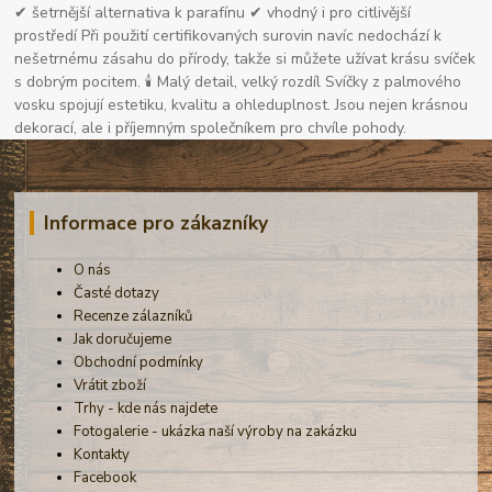
✔ šetrnější alternativa k parafínu ✔ vhodný i pro citlivější
prostředí Při použití certifikovaných surovin navíc nedochází k
nešetrnému zásahu do přírody, takže si můžete užívat krásu svíček
s dobrým pocitem. 🕯 Malý detail, velký rozdíl Svíčky z palmového
vosku spojují estetiku, kvalitu a ohleduplnost. Jsou nejen krásnou
dekorací, ale i příjemným společníkem pro chvíle pohody.
Informace pro zákazníky
O nás
Časté dotazy
Recenze zálazníků
Jak doručujeme
Obchodní podmínky
Vrátit zboží
Trhy - kde nás najdete
Fotogalerie - ukázka naší výroby na zakázku
Kontakty
Facebook