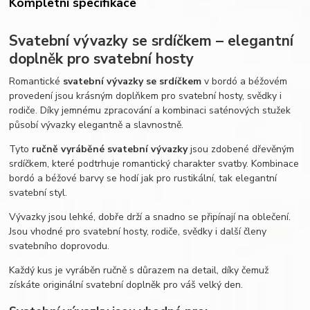
Kompletní specifikace
Svatební vývazky se srdíčkem – elegantní
doplněk pro svatební hosty
Romantické
svatební vývazky se srdíčkem
v bordó a béžovém
provedení jsou krásným doplňkem pro svatební hosty, svědky i
rodiče. Díky jemnému zpracování a kombinaci saténových stužek
působí vývazky elegantně a slavnostně.
Tyto
ručně vyráběné svatební vývazky
jsou zdobené dřevěným
srdíčkem, které podtrhuje romantický charakter svatby. Kombinace
bordó a béžové barvy se hodí jak pro rustikální, tak elegantní
svatební styl.
Vývazky jsou lehké, dobře drží a snadno se připínají na oblečení.
Jsou vhodné pro svatební hosty, rodiče, svědky i další členy
svatebního doprovodu.
Každý kus je vyráběn ručně s důrazem na detail, díky čemuž
získáte originální svatební doplněk pro váš velký den.