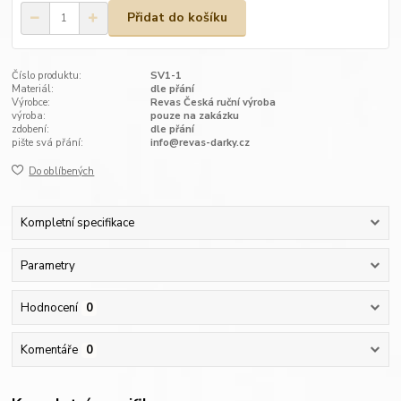
Přidat do košíku
Číslo produktu:
SV1-1
Materiál:
dle přání
Výrobce:
Revas Česká ruční výroba
výroba:
pouze na zakázku
zdobení:
dle přání
pište svá přání:
info@revas-darky.cz
Do oblíbených
Kompletní specifikace
Parametry
Hodnocení
0
Komentáře
0