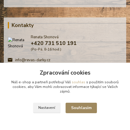
Kontakty
Renata Shonová
+420 731 510 191
(Po-Pá, 8-16 hod.)
info@revas-darky.cz
Zpracování cookies
Náš e-shop a partneři potřebují Váš
souhlas
s použitím souborů
cookies, aby Vám mohli zobrazovat informace týkající se Vašich
zájmů.
© Renata Shonová - Revas -
Souhlasím
Nastavení
Bořanovice, 2026
Vytvořeno na
Eshop-rychle.cz