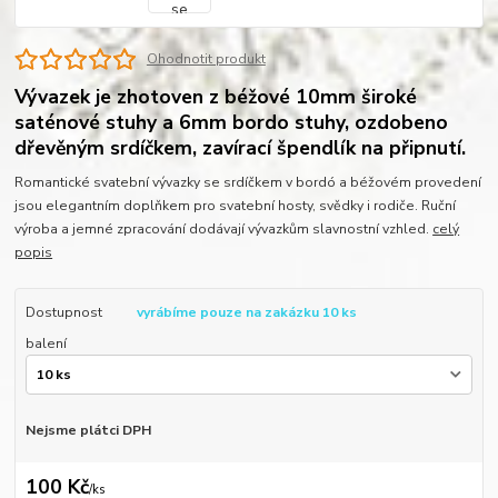
Ohodnotit produkt
Vývazek je zhotoven z béžové 10mm široké
saténové stuhy a 6mm bordo stuhy, ozdobeno
dřevěným srdíčkem, zavírací špendlík na připnutí.
Romantické svatební vývazky se srdíčkem v bordó a béžovém provedení
jsou elegantním doplňkem pro svatební hosty, svědky i rodiče. Ruční
výroba a jemné zpracování dodávají vývazkům slavnostní vzhled.
celý
popis
Dostupnost
vyrábíme pouze na zakázku 10 ks
balení
Nejsme plátci DPH
100 Kč
/
ks