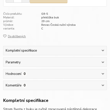
Číslo produktu:
G9-5
Materiál:
překližka buk
průměr:
29 cm
Výrobce:
Revas Česká ruční výroba
varianta:
C
Do oblíbených
Kompletní specifikace
Parametry
Hodnocení
0
Komentáře
0
Kompletní specifikace
Strom života z buku je ručně zpracovaná nástěnná dekorace,