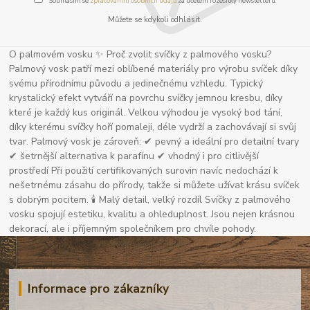
Souhlasím se
zpracováním osobních údajů
za účelem rozesílky newsletteru.
Můžete se kdykoli odhlásit.
O palmovém vosku ✨ Proč zvolit svíčky z palmového vosku?
Palmový vosk patří mezi oblíbené materiály pro výrobu svíček díky
svému přírodnímu původu a jedinečnému vzhledu. Typický
krystalický efekt vytváří na povrchu svíčky jemnou kresbu, díky
které je každý kus originál. Velkou výhodou je vysoký bod tání,
díky kterému svíčky hoří pomaleji, déle vydrží a zachovávají si svůj
tvar. Palmový vosk je zároveň: ✔ pevný a ideální pro detailní tvary
✔ šetrnější alternativa k parafínu ✔ vhodný i pro citlivější
prostředí Při použití certifikovaných surovin navíc nedochází k
nešetrnému zásahu do přírody, takže si můžete užívat krásu svíček
s dobrým pocitem. 🕯 Malý detail, velký rozdíl Svíčky z palmového
vosku spojují estetiku, kvalitu a ohleduplnost. Jsou nejen krásnou
dekorací, ale i příjemným společníkem pro chvíle pohody.
Informace pro zákazníky