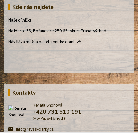
Kde nás najdete
Naše dílnička:
Na Horce 35, Bořanovice 250 65, okres Praha-východ
Návštěva možná po telefonické domluvě.
Kontakty
Renata Shonová
+420 731 510 191
(Po-Pá, 8-16 hod.)
info@revas-darky.cz