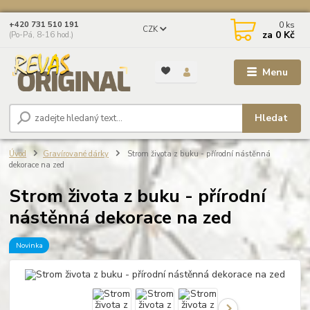
0
ks
+420 731 510 191
CZK
za
0 Kč
(Po-Pá, 8-16 hod.)
Menu
Hledat
Úvod
Gravírované dárky
Strom života z buku - přírodní nástěnná
dekorace na zed
Strom života z buku - přírodní
nástěnná dekorace na zed
Novinka