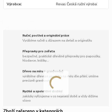
Výrobce
Revas Česká ruční výroba
Ruční, poctivá a originální práce
Vyrábíme ručně s důrazem na detail a originalitu
Přepravky pro zvířata
bezpečné, praktické dřevěné přepravky pro papoušky,
hlodavce, králíky...
Dřevo na míru + gravírování
vyrábíme dřevěné produkty na míru dle přání, umíme
precizně gravírovat
Rychlé a spolehlivé dodání
zakázky vyřizujeme v co nejkratší době a vždy držíme
slovo
Zboží zařazeno v kategoriích