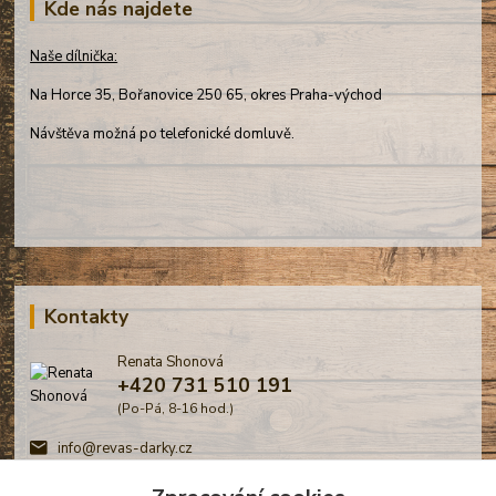
Kde nás najdete
Naše dílnička:
Na Horce 35, Bořanovice 250 65, okres Praha-východ
Návštěva možná po telefonické domluvě.
Kontakty
Renata Shonová
+420 731 510 191
(Po-Pá, 8-16 hod.)
info@revas-darky.cz