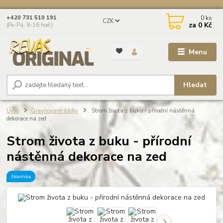
0
ks
+420 731 510 191
CZK
za
0 Kč
(Po-Pá, 8-16 hod.)
Menu
Hledat
Úvod
Gravírované dárky
Strom života z buku - přírodní nástěnná
dekorace na zed
Strom života z buku - přírodní
nástěnná dekorace na zed
Novinka