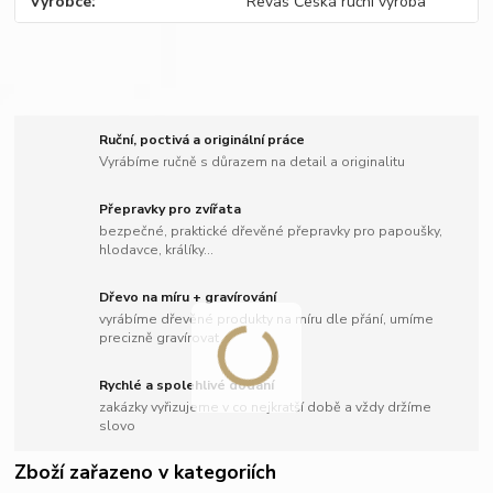
Výrobce
Revas Česká ruční výroba
Ruční, poctivá a originální práce
Vyrábíme ručně s důrazem na detail a originalitu
Přepravky pro zvířata
bezpečné, praktické dřevěné přepravky pro papoušky,
hlodavce, králíky...
Dřevo na míru + gravírování
vyrábíme dřevěné produkty na míru dle přání, umíme
precizně gravírovat
Rychlé a spolehlivé dodání
zakázky vyřizujeme v co nejkratší době a vždy držíme
slovo
Zboží zařazeno v kategoriích