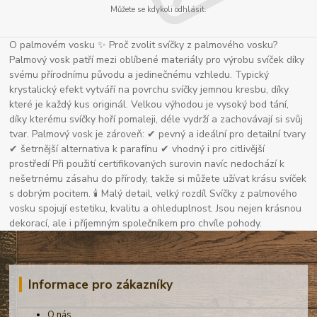
Můžete se kdykoli odhlásit.
O palmovém vosku ✨ Proč zvolit svíčky z palmového vosku?
Palmový vosk patří mezi oblíbené materiály pro výrobu svíček díky
svému přírodnímu původu a jedinečnému vzhledu. Typický
krystalický efekt vytváří na povrchu svíčky jemnou kresbu, díky
které je každý kus originál. Velkou výhodou je vysoký bod tání,
díky kterému svíčky hoří pomaleji, déle vydrží a zachovávají si svůj
tvar. Palmový vosk je zároveň: ✔ pevný a ideální pro detailní tvary
✔ šetrnější alternativa k parafínu ✔ vhodný i pro citlivější
prostředí Při použití certifikovaných surovin navíc nedochází k
nešetrnému zásahu do přírody, takže si můžete užívat krásu svíček
s dobrým pocitem. 🕯 Malý detail, velký rozdíl Svíčky z palmového
vosku spojují estetiku, kvalitu a ohleduplnost. Jsou nejen krásnou
dekorací, ale i příjemným společníkem pro chvíle pohody.
Informace pro zákazníky
O nás