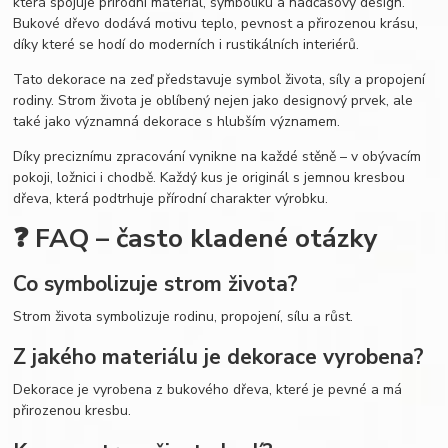
která spojuje přírodní materiál, symboliku a nadčasový design.
Bukové dřevo dodává motivu teplo, pevnost a přirozenou krásu,
díky které se hodí do moderních i rustikálních interiérů.
Tato dekorace na zeď představuje symbol života, síly a propojení
rodiny. Strom života je oblíbený nejen jako designový prvek, ale
také jako významná dekorace s hlubším významem.
Díky preciznímu zpracování vynikne na každé stěně – v obývacím
pokoji, ložnici i chodbě. Každý kus je originál s jemnou kresbou
dřeva, která podtrhuje přírodní charakter výrobku.
❓ FAQ – často kladené otázky
Co symbolizuje strom života?
Strom života symbolizuje rodinu, propojení, sílu a růst.
Z jakého materiálu je dekorace vyrobena?
Dekorace je vyrobena z bukového dřeva, které je pevné a má
přirozenou kresbu.