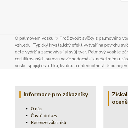
O palmovém vosku ✨ Proč zvolit svíčky z palmového vos
vzhledu. Typický krystalický efekt vytváří na povrchu sví
déle vydrží a zachovávají si svůj tvar. Palmový vosk je zár
certifikovaných surovin navíc nedochází k nešetrnému zás
vosku spojují estetiku, kvalitu a ohleduplnost. Jsou neje
Informace pro zákazníky
Získa
oceně
O nás
Časté dotazy
Recenze zálazníků