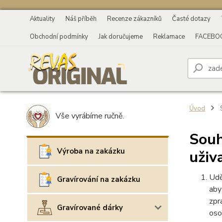
Aktuality
Náš příběh
Recenze zákazníků
Časté dotazy
Obchodní podmínky
Jak doručujeme
Reklamace
FACEBO
Úvod
S
Vše vyrábíme ručně.
Souh
Výroba na zakázku
uživ
Udě
Gravírování na zakázku
aby
zpr
Gravírované dárky
oso