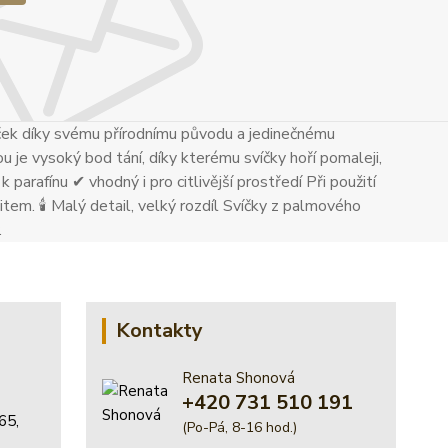
ček díky svému přírodnímu původu a jedinečnému
u je vysoký bod tání, díky kterému svíčky hoří pomaleji,
 parafínu ✔ vhodný i pro citlivější prostředí Při použití
tem. 🕯 Malý detail, velký rozdíl Svíčky z palmového
.
Kontakty
Renata Shonová
+420 731 510 191
65,
(Po-Pá, 8-16 hod.)