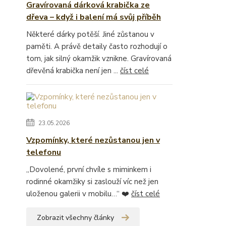
Gravírovaná dárková krabička ze
dřeva – když i balení má svůj příběh
Některé dárky potěší. Jiné zůstanou v
paměti. A právě detaily často rozhodují o
tom, jak silný okamžik vznikne. Gravírovaná
dřevěná krabička není jen ...
číst celé
23.05.2026
Vzpomínky, které nezůstanou jen v
telefonu
„Dovolené, první chvíle s miminkem i
rodinné okamžiky si zaslouží víc než jen
uloženou galerii v mobilu…“ ❤️
číst celé
Zobrazit všechny články