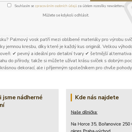
Souhlasím se
zpracováním osobních údajů
za účelem rozesílky newsletteru.
Můžete se kdykoli odhlásit.
ku? Palmový vosk patří mezi oblíbené materiály pro výrobu sví
čky jemnou kresbu, díky které je každý kus originál. Velkou výhodo
oveň: ✔ pevný a ideální pro detailní tvary ✔ šetrnější alternativa k
ahu do přírody, takže si můžete užívat krásu svíček s dobrým poci
n krásnou dekorací, ale i příjemným společníkem pro chvíle pohody
li jsme nádherné
Kde nás najdete
ní
Naše dílnička:
Na Horce 35, Bořanovice 250 
okres Praha-východ