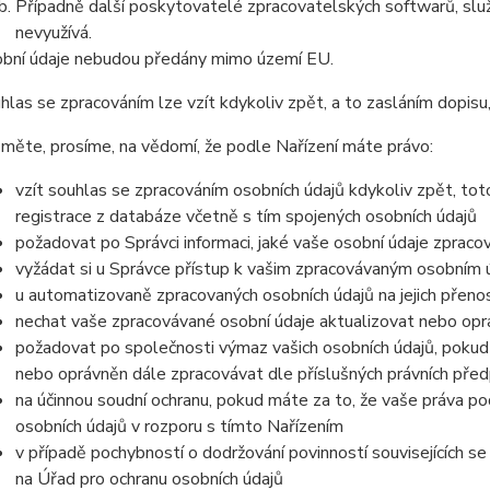
Případně další poskytovatelé zpracovatelských softwarů, služ
nevyužívá.
bní údaje nebudou předány mimo území EU.
hlas se zpracováním lze vzít kdykoliv zpět, a to zasláním dopisu,
měte, prosíme, na vědomí, že podle Nařízení máte právo:
vzít souhlas se zpracováním osobních údajů kdykoliv zpět, to
registrace z databáze včetně s tím spojených osobních údajů
požadovat po Správci informaci, jaké vaše osobní údaje zpraco
vyžádat si u Správce přístup k vašim zpracovávaným osobním ú
u automatizovaně zpracovaných osobních údajů na jejich přeno
nechat vaše zpracovávané osobní údaje aktualizovat nebo opra
požadovat po společnosti výmaz vašich osobních údajů, pokud 
nebo oprávněn dále zpracovávat dle příslušných právních před
na účinnou soudní ochranu, pokud máte za to, že vaše práva po
osobních údajů v rozporu s tímto Nařízením
v případě pochybností o dodržování povinností souvisejících s
na Úřad pro ochranu osobních údajů