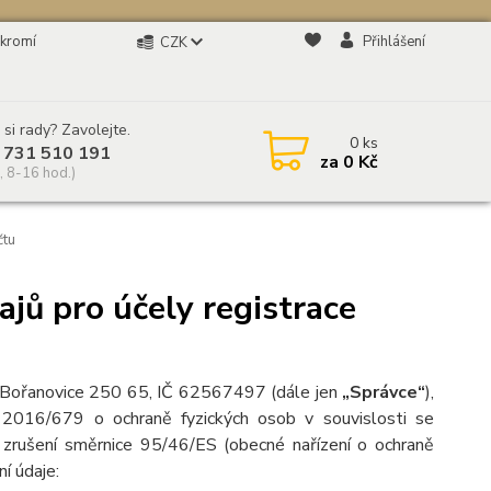
kromí
Přihlášení
CZK
 si rady? Zavolejte.
0
ks
 731 510 191
za
0 Kč
, 8-16 hod.)
čtu
jů pro účely registrace
 Bořanovice 250 65, IČ 62567497 (dále jen
„Správce“
),
 2016/679 o ochraně fyzických osob v souvislosti se
zrušení směrnice 95/46/ES (obecné nařízení o ochraně
ní údaje: