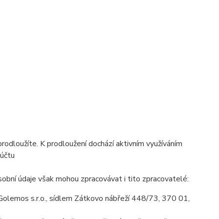
prodloužíte. K prodloužení dochází aktivním využíváním
 účtu
obní údaje však mohou zpracovávat i tito zpracovatelé:
olemos s.r.o., sídlem Zátkovo nábřeží 448/73, 370 01,