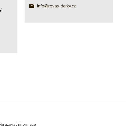
info@revas-darky.cz
ké
obrazovat informace