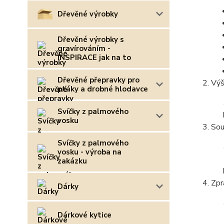
Dřevěné výrobky
Dřevěné výrobky s
gravírováním -
INSPIRACE jak na to
Dřevěné přepravky pro
Výš
ptáky a drobné hlodavce
Svíčky z palmového
vosku
Sou
Svíčky z palmového
vosku - výroba na
zakázku
Zpr
Dárky
Dárkové kytice