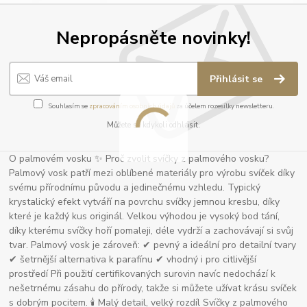
Nepropásněte novinky!
Přihlásit se
Souhlasím se
zpracováním osobních údajů
za účelem rozesílky newsletteru.
Můžete se kdykoli odhlásit.
O palmovém vosku ✨ Proč zvolit svíčky z palmového vosku?
Palmový vosk patří mezi oblíbené materiály pro výrobu svíček díky
svému přírodnímu původu a jedinečnému vzhledu. Typický
krystalický efekt vytváří na povrchu svíčky jemnou kresbu, díky
které je každý kus originál. Velkou výhodou je vysoký bod tání,
díky kterému svíčky hoří pomaleji, déle vydrží a zachovávají si svůj
tvar. Palmový vosk je zároveň: ✔ pevný a ideální pro detailní tvary
✔ šetrnější alternativa k parafínu ✔ vhodný i pro citlivější
prostředí Při použití certifikovaných surovin navíc nedochází k
nešetrnému zásahu do přírody, takže si můžete užívat krásu svíček
s dobrým pocitem. 🕯 Malý detail, velký rozdíl Svíčky z palmového