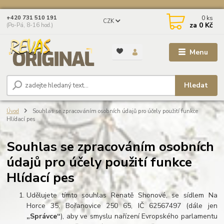
0
ks
+420 731 510 191
CZK
za
0 Kč
(Po-Pá, 8-16 hod.)
Menu
Hledat
Úvod
Souhlas se zpracováním osobních údajů pro účely použití funkce
Hlídací pes
Souhlas se zpracováním osobních
údajů pro účely použití funkce
Hlídací pes
Udělujete tímto souhlas Renatě Shonové, se sídlem Na
Horce 35, Bořanovice 250 65, IČ 62567497 (dále jen
„Správce“
), aby ve smyslu nařízení Evropského parlamentu