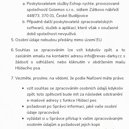
Poskytovatelem služby Eshop-rychle, provozované
společností Golemos s.r.o., sídlem Zátkovo nábřeží
448/73, 370 01, České Budějovice
Případně další poskytovatelé zpracovatelských
softwarů, služeb a aplikací, které však v současné
době společnost nevyužívá.
Osobní údaje nebudou předány mimo území EU.
Souhlas se zpracováním lze vzít kdykoliv zpět, a to
zasláním emailu na kontaktní adresu info@revas-darky.cz s
žádostí o odhlášení, nebo kliknutím v obdrženém mailu
Hlídacího psa.
Vezměte, prosíme, na vědomí, že podle Nařízení máte právo:
vzít souhlas se zpracováním osobních údajů kdykoliv
zpět, toto zpětvzetí bude mít za následek odstranění
e-mailové adresy z funkce Hlídací pes
požadovat po Správci informaci, jaké vaše osobní
údaje zpracovává
vyžádat si u Správce přístup k vašim zpracovávaným
osobním údajům a požadovat jejich kopii