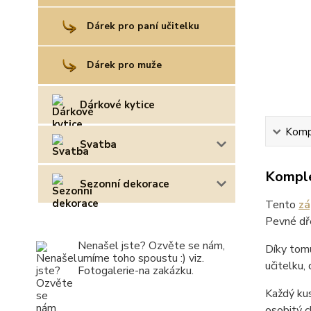
Dárek pro paní učitelku
Dárek pro muže
Dárkové kytice
Kompl
Svatba
Komple
Sezonní dekorace
Tento
zá
Pevné dře
Nenašel jste? Ozvěte se nám,
Díky tom
umíme toho spoustu :) viz.
učitelku,
Fotogalerie-na zakázku.
Každý kus
osobitý c