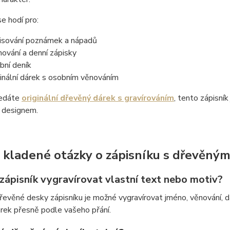
se hodí pro:
isování poznámek a nápadů
nování a denní zápisky
bní deník
ginální dárek s osobním věnováním
ledáte
originální dřevěný dárek s gravírováním
, tento zápisník
m designem.
 kladené otázky o zápisníku s dřevěným
 zápisník vygravírovat vlastní text nebo motiv?
řevěné desky zápisníku je možné vygravírovat jméno, věnování, d
rek přesně podle vašeho přání.