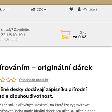
kromí
Přihlášení
CZK
 si rady? Zavolejte.
0
ks
 731 510 191
za
0 Kč
, 8-16 hod.)
rováním – originální dárek
Ohodnotit produkt
ěné desky dodávají zápisníku přírodní
ed a dlouhou životnost.
ý zápisník s dřevěnými deskami, na které lze vygravírovat
věnování nebo motiv. Ideální dárek pro učitelku, učitele nebo