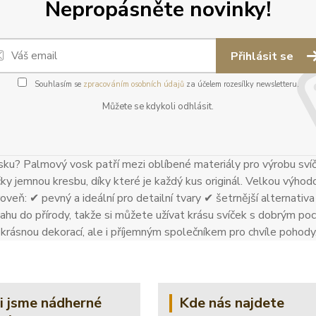
Nepropásněte novinky!
Přihlásit se
Souhlasím se
zpracováním osobních údajů
za účelem rozesílky newsletteru.
Můžete se kdykoli odhlásit.
ku? Palmový vosk patří mezi oblíbené materiály pro výrobu sví
čky jemnou kresbu, díky které je každý kus originál. Velkou výhodo
oveň: ✔ pevný a ideální pro detailní tvary ✔ šetrnější alternativa k
ahu do přírody, takže si můžete užívat krásu svíček s dobrým poci
n krásnou dekorací, ale i příjemným společníkem pro chvíle pohody
li jsme nádherné
Kde nás najdete