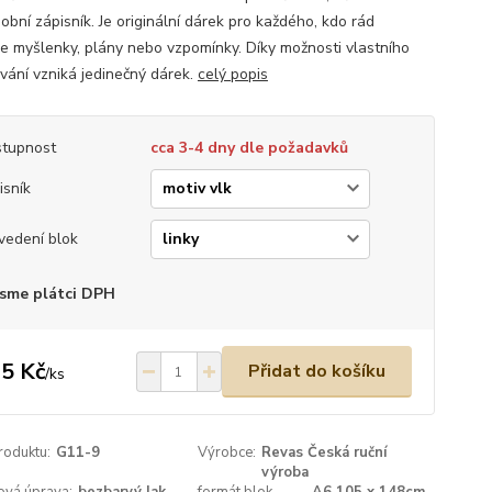
obní zápisník. Je originální dárek pro každého, kdo rád
je myšlenky, plány nebo vzpomínky. Díky možnosti vlastního
ování vzniká jedinečný dárek.
celý popis
tupnost
cca 3-4 dny dle požadavků
isník
vedení blok
sme plátci DPH
5 Kč
Přidat do košíku
/
ks
roduktu:
G11-9
Výrobce:
Revas Česká ruční
výroba