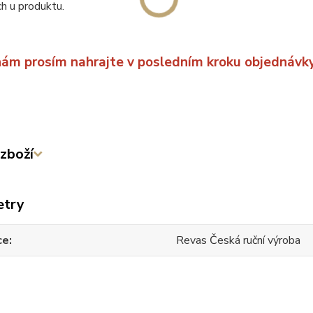
ch u produktu.
nám prosím nahrajte v posledním kroku objednávk
zboží
etry
ce
Revas Česká ruční výroba