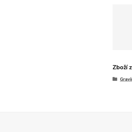
Zboží 
Graví