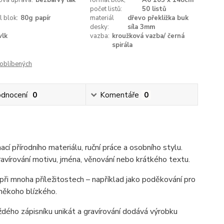
ová úprava:
bezbarvý lak
formát blok,
A6 105 x 148cm
počet listů:
50 listů
l blok:
80g papír
materiál
dřevo překližka buk
desky:
síla 3mm
vlk
vazba:
kroužková vazba/ černá
spirála
oblíbených
dnocení
0
Komentáře
0
cí přírodního materiálu, ruční práce a osobního stylu.
ravírování motivu, jména, věnování nebo krátkého textu.
 při mnoha příležitostech – například jako poděkování pro
 někoho blízkého.
ždého zápisníku unikát a gravírování dodává výrobku