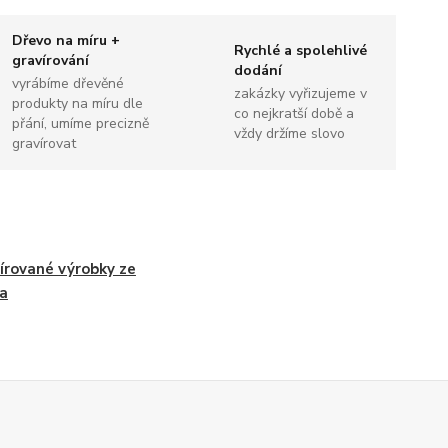
Dřevo na míru +
Rychlé a spolehlivé
gravírování
dodání
vyrábíme dřevěné
zakázky vyřizujeme v
produkty na míru dle
co nejkratší době a
přání, umíme precizně
vždy držíme slovo
gravírovat
írované výrobky ze
a