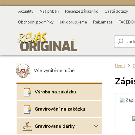
Aktuality
Náš příběh
Recenze zákazníků
Časté dotazy
Obchodní podmínky
Jak doručujeme
Reklamace
FACEBO
Úvod
D
Vše vyrábíme ručně.
Zápi
Výroba na zakázku
Gravírování na zakázku
Gravírované dárky