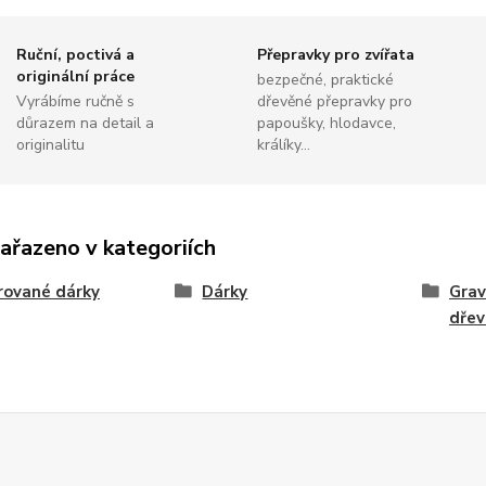
Ruční, poctivá a
Přepravky pro zvířata
originální práce
bezpečné, praktické
Vyrábíme ručně s
dřevěné přepravky pro
důrazem na detail a
papoušky, hlodavce,
originalitu
králíky...
zařazeno v kategoriích
rované dárky
Dárky
Grav
dřev