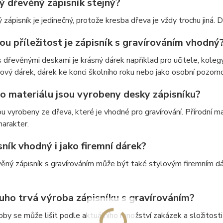
ý dřevěný zápisník stejný?
 zápisník je jedinečný, protože kresba dřeva je vždy trochu jiná. 
ou příležitost je zápisník s gravírováním vhodný
s dřevěnými deskami je krásný dárek například pro učitele, koleg
ový dárek, dárek ke konci školního roku nebo jako osobní pozorn
ho materiálu jsou vyrobeny desky zápisníku?
u vyrobeny ze dřeva, které je vhodné pro gravírování. Přírodní ma
harakter.
sník vhodný i jako firemní dárek?
ěný zápisník s gravírováním může být také stylovým firemním dá
ouho trvá výroba zápisníku s gravírováním?
by se může lišit podle aktuálního množství zakázek a složitosti 