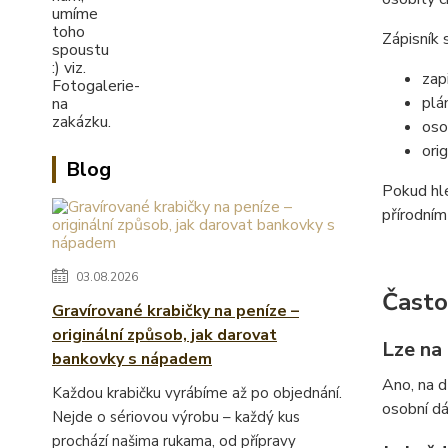
Zápisník 
zap
plá
oso
ori
Blog
Pokud h
přírodní
03.08.2026
Často
Gravírované krabičky na peníze –
originální způsob, jak darovat
Lze na
bankovky s nápadem
Ano, na d
Každou krabičku vyrábíme až po objednání.
osobní dá
Nejde o sériovou výrobu – každý kus
prochází našima rukama, od přípravy