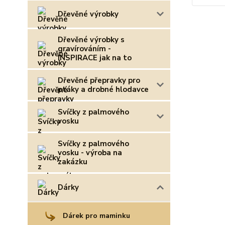
Dřevěné výrobky
Dřevěné výrobky s
gravírováním -
INSPIRACE jak na to
Dřevěné přepravky pro
ptáky a drobné hlodavce
Svíčky z palmového
vosku
Svíčky z palmového
vosku - výroba na
zakázku
Dárky
Dárek pro maminku