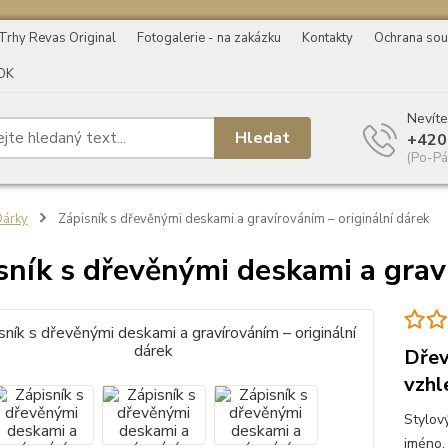
Trhy Revas Original
Fotogalerie - na zakázku
Kontakty
Ochrana sou
OK
Nevíte
Hledat
+420
(Po-Pá
árky
Zápisník s dřevěnými deskami a gravírováním – originální dárek
sník s dřevěnými deskami a graví
Dřev
vzhl
Stylov
jméno, 