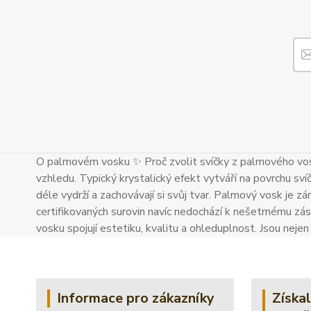
O palmovém vosku ✨ Proč zvolit svíčky z palmového vos
vzhledu. Typický krystalický efekt vytváří na povrchu sví
déle vydrží a zachovávají si svůj tvar. Palmový vosk je zár
certifikovaných surovin navíc nedochází k nešetrnému zás
vosku spojují estetiku, kvalitu a ohleduplnost. Jsou neje
Informace pro zákazníky
Získa