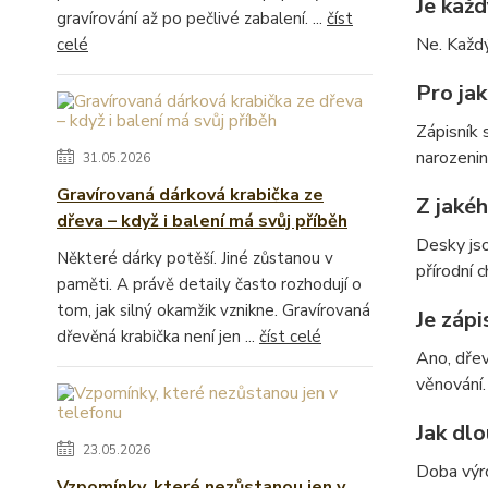
Je každ
gravírování až po pečlivé zabalení. ...
číst
Ne. Každý
celé
Pro jak
Zápisník 
narozenin
31.05.2026
Gravírovaná dárková krabička ze
Z jaké
dřeva – když i balení má svůj příběh
Desky jso
Některé dárky potěší. Jiné zůstanou v
přírodní c
paměti. A právě detaily často rozhodují o
tom, jak silný okamžik vznikne. Gravírovaná
Je zápi
dřevěná krabička není jen ...
číst celé
Ano, dřev
věnování.
Jak dl
23.05.2026
Doba výro
Vzpomínky, které nezůstanou jen v