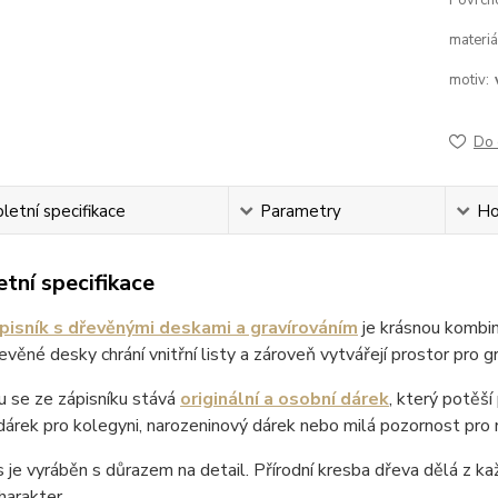
Povrch
materiá
motiv:
Do 
etní specifikace
Parametry
Ho
tní specifikace
pisník s dřevěnými deskami a gravírováním
je krásnou kombina
věné desky chrání vnitřní listy a zároveň vytvářejí prostor pro g
u se ze zápisníku stává
originální a osobní dárek
, který potěší
 dárek pro kolegyni, narozeninový dárek nebo milá pozornost pro
 je vyráběn s důrazem na detail. Přírodní kresba dřeva dělá z ka
harakter.