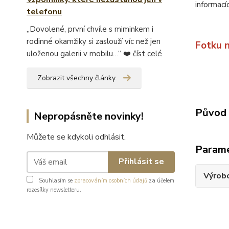
informací
telefonu
„Dovolené, první chvíle s miminkem i
rodinné okamžiky si zaslouží víc než jen
Fotku 
uloženou galerii v mobilu…“ ❤️
číst celé
Zobrazit všechny články
Původ 
Nepropásněte novinky!
Můžete se kdykoli odhlásit.
Param
Přihlásit se
Výrob
Souhlasím se
zpracováním osobních údajů
za účelem
rozesílky newsletteru.