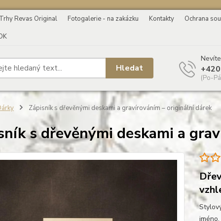
Trhy Revas Original
Fotogalerie - na zakázku
Kontakty
Ochrana sou
OK
Nevíte
Hledat
+420
(Po-Pá
árky
Zápisník s dřevěnými deskami a gravírováním – originální dárek
sník s dřevěnými deskami a graví
Dřev
vzhl
Stylov
jméno, 