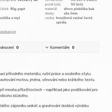
ová úprava:
bezbarvý lak
formát blok,
A6 105 x 148cm
počet listů:
50 listů
l blok:
80g papír
materiál
dřevo překližka buk
desky:
síla 3mm
kočička a myš
vazba:
kroužková vazba/ černá
spirála
oblíbených
dnocení
0
Komentáře
0
cí přírodního materiálu, ruční práce a osobního stylu.
ravírování motivu, jména, věnování nebo krátkého textu.
 při mnoha příležitostech – například jako poděkování pro
 někoho blízkého.
ždého zápisníku unikát a gravírování dodává výrobku