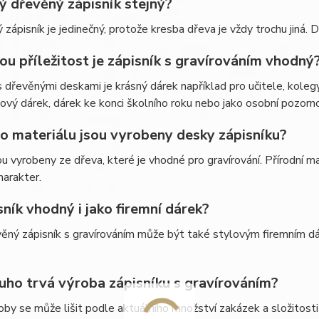
ý dřevěný zápisník stejný?
 zápisník je jedinečný, protože kresba dřeva je vždy trochu jiná. 
ou příležitost je zápisník s gravírováním vhodný
s dřevěnými deskami je krásný dárek například pro učitele, koleg
ový dárek, dárek ke konci školního roku nebo jako osobní pozorn
ho materiálu jsou vyrobeny desky zápisníku?
u vyrobeny ze dřeva, které je vhodné pro gravírování. Přírodní ma
harakter.
sník vhodný i jako firemní dárek?
ěný zápisník s gravírováním může být také stylovým firemním dá
ouho trvá výroba zápisníku s gravírováním?
by se může lišit podle aktuálního množství zakázek a složitosti 