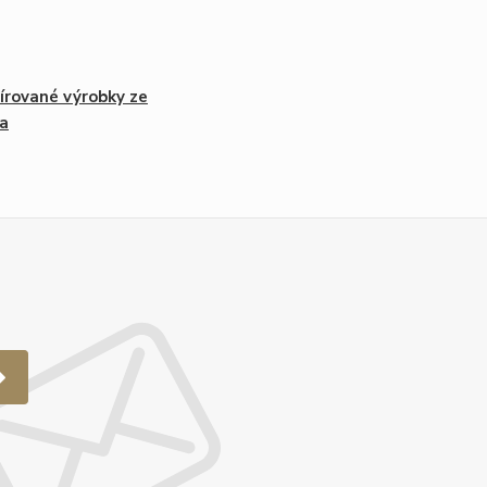
írované výrobky ze
a