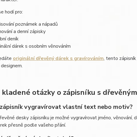
se hodí pro:
isování poznámek a nápadů
nování a denní zápisky
bní deník
ginální dárek s osobním věnováním
ledáte
originální dřevěný dárek s gravírováním
, tento zápisník
m designem.
 kladené otázky o zápisníku s dřevěným
 zápisník vygravírovat vlastní text nebo motiv?
řevěné desky zápisníku je možné vygravírovat jméno, věnování, d
rek přesně podle vašeho přání.