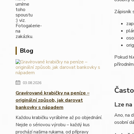
Zápisník 
zap
plá
oso
ori
Blog
Pokud h
přírodní
03.08.2026
Často
Gravírované krabičky na peníze –
originální způsob, jak darovat
Lze na
bankovky s nápadem
Ano, na d
Každou krabičku vyrábíme až po objednání.
osobní dá
Nejde o sériovou výrobu – každý kus
prochází našima rukama, od přípravy