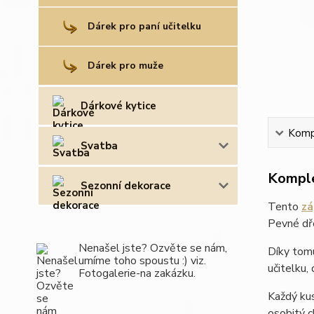
Dárek pro paní učitelku
Dárek pro muže
Dárkové kytice
Kompl
Svatba
Komple
Sezonní dekorace
Tento
zá
Pevné dře
Nenašel jste? Ozvěte se nám,
Díky tom
umíme toho spoustu :) viz.
učitelku,
Fotogalerie-na zakázku.
Každý kus
osobitý c