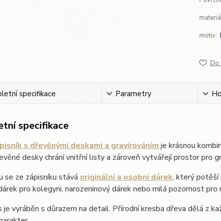
Povrch
materiá
motiv:
Do 
etní specifikace
Parametry
Ho
tní specifikace
pisník s dřevěnými deskami a gravírováním
je krásnou kombina
věné desky chrání vnitřní listy a zároveň vytvářejí prostor pro g
u se ze zápisníku stává
originální a osobní dárek
, který potěší
 dárek pro kolegyni, narozeninový dárek nebo milá pozornost pro
 je vyráběn s důrazem na detail. Přírodní kresba dřeva dělá z ka
harakter.