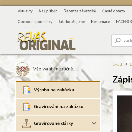
Aktuality
Náš příběh
Recenze zákazníků
Časté dotazy
Obchodní podmínky
Jak doručujeme
Reklamace
FACEBO
Úvod
D
Vše vyrábíme ručně.
Zápi
Výroba na zakázku
Gravírování na zakázku
Gravírované dárky