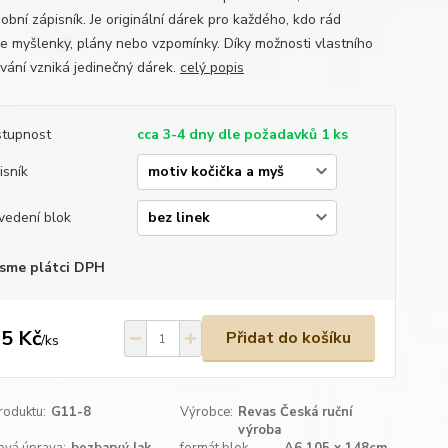
obní zápisník. Je originální dárek pro každého, kdo rád
je myšlenky, plány nebo vzpomínky. Díky možnosti vlastního
ování vzniká jedinečný dárek.
celý popis
tupnost
cca 3-4 dny dle požadavků 1 ks
isník
vedení blok
sme plátci DPH
5 Kč
Přidat do košíku
/
ks
roduktu:
G11-8
Výrobce:
Revas Česká ruční
výroba