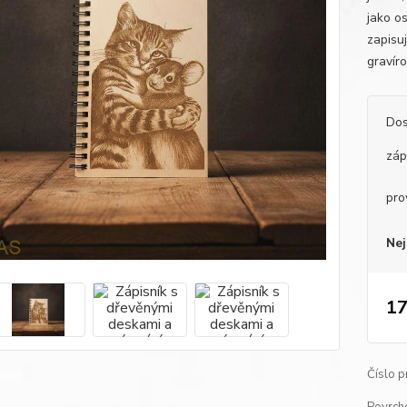
jako os
zapisu
gravír
Dos
záp
pro
Nej
17
Číslo p