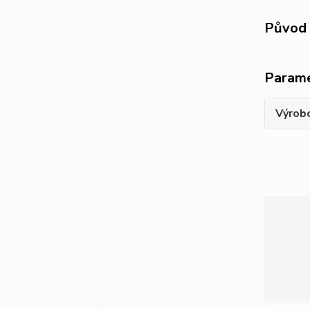
Původ 
Param
Výrob