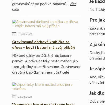
Je každ
gravírování až po pečlivé zabalení. ...
číst
Ne. Každý
celé
Pro jak
Zápisník 
narozenin
31.05.2026
Gravírovaná dárková krabička ze
Z jaké
dřeva – když i balení má svůj příběh
Desky jso
Některé dárky potěší. Jiné zůstanou v
přírodní c
paměti. A právě detaily často rozhodují o
tom, jak silný okamžik vznikne. Gravírovaná
Je zápi
dřevěná krabička není jen ...
číst celé
Ano, dřev
věnování.
Jak dl
23.05.2026
Doba výro
Vzpomínky, které nezůstanou jen v