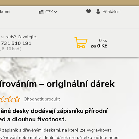
kromí
Přihlášení
CZK
 si rady? Zavolejte.
0
ks
 731 510 191
za
0 Kč
, 8-16 hod.)
rováním – originální dárek
Ohodnotit produkt
ěné desky dodávají zápisníku přírodní
ed a dlouhou životnost.
ý zápisník s dřevěnými deskami, na které lze vygravírovat
věnování nebo motiv. Ideální dárek pro učitelku, učitele nebo