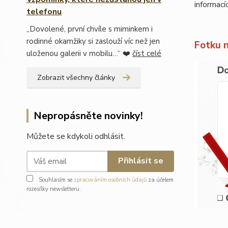
informací
telefonu
„Dovolené, první chvíle s miminkem i
rodinné okamžiky si zaslouží víc než jen
Fotku 
uloženou galerii v mobilu…“ ❤️
číst celé
Zobrazit všechny články
Nepropásněte novinky!
Můžete se kdykoli odhlásit.
Přihlásit se
Souhlasím se
zpracováním osobních údajů
za účelem
rozesílky newsletteru.