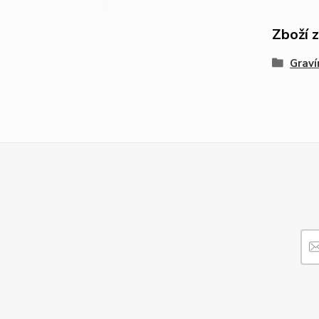
Zboží 
Graví