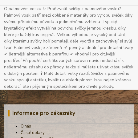
O palmovém vosku ✨ Proč zvolit svíčky z palmového vosku?
Palmový vosk patří mezi oblíbené materiály pro výrobu svíček díky
svému přírodnímu původu a jedinečnému vzhledu. Typický
krystalický efekt vytváří na povrchu svíčky jemnou kresbu, díky
které je každý kus originál. Velkou výhodou je vysoký bod tání,
díky kterému svíčky hoří pomaleji, déle vydrží a zachovávají si svůj
tvar. Palmový vosk je zároveň: ✔ pevný a ideální pro detailní tvary
✔ šetrnější alternativa k parafínu ✔ vhodný i pro citlivější
prostředí Při použití certifikovaných surovin navíc nedochází k
nešetrnému zásahu do přírody, takže si můžete užívat krásu svíček
s dobrým pocitem. 🕯 Malý detail, velký rozdíl Svíčky z palmového
vosku spojují estetiku, kvalitu a ohleduplnost. Jsou nejen krásnou
dekorací, ale i příjemným společníkem pro chvíle pohody.
Informace pro zákazníky
O nás
Časté dotazy