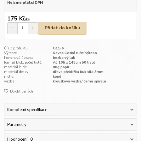
Nejsme plátci DPH
175 Kč
/
ks
Přidat do košíku
Číslo produktu:
G11-6
Výrobce:
Revas Česká ruční výroba
Povrchová úprava:
bezbarvý lak
formát blok, počet listů:
A6 105 x 148cm 50 listů
materiál blok:
80g papír
materiál desky:
dřevo překližka buk síla 3mm
motiv:
koně
vazba:
kroužková vazba/ černá spirála
Do oblíbených
Kompletní specifikace
Parametry
Hodnocení
0