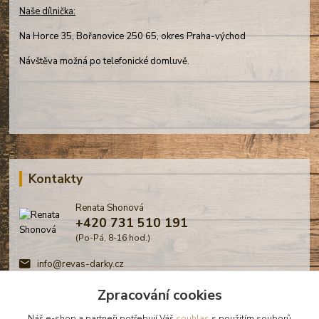
Naše dílnička:
Na Horce 35, Bořanovice 250 65, okres Praha-východ
Návštěva možná po telefonické domluvě.
Kontakty
Renata Shonová
+420 731 510 191
(Po-Pá, 8-16 hod.)
info@revas-darky.cz
Zpracování cookies
Náš e-shop a partneři potřebují Váš
souhlas
s použitím souborů