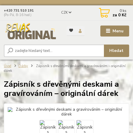
0
ks
+420 731 510 191
CZK
za
0 Kč
(Po-Pá, 8-16 hod.)
Menu
Hledat
Úvod
Dárky
Zápisník s dřevěnými deskami a gravírováním – originální
dárek
Zápisník s dřevěnými deskami a
gravírováním – originální dárek