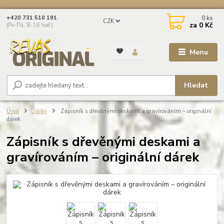
0
ks
+420 731 510 191
CZK
za
0 Kč
(Po-Pá, 8-16 hod.)
Menu
Hledat
Úvod
Dárky
Zápisník s dřevěnými deskami a gravírováním – originální
dárek
Zápisník s dřevěnými deskami a
gravírováním – originální dárek