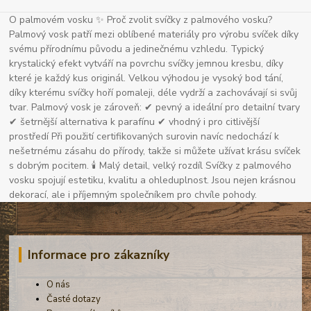
O palmovém vosku ✨ Proč zvolit svíčky z palmového vosku?
Palmový vosk patří mezi oblíbené materiály pro výrobu svíček díky
svému přírodnímu původu a jedinečnému vzhledu. Typický
krystalický efekt vytváří na povrchu svíčky jemnou kresbu, díky
které je každý kus originál. Velkou výhodou je vysoký bod tání,
díky kterému svíčky hoří pomaleji, déle vydrží a zachovávají si svůj
tvar. Palmový vosk je zároveň: ✔ pevný a ideální pro detailní tvary
✔ šetrnější alternativa k parafínu ✔ vhodný i pro citlivější
prostředí Při použití certifikovaných surovin navíc nedochází k
nešetrnému zásahu do přírody, takže si můžete užívat krásu svíček
s dobrým pocitem. 🕯 Malý detail, velký rozdíl Svíčky z palmového
vosku spojují estetiku, kvalitu a ohleduplnost. Jsou nejen krásnou
dekorací, ale i příjemným společníkem pro chvíle pohody.
Informace pro zákazníky
O nás
Časté dotazy