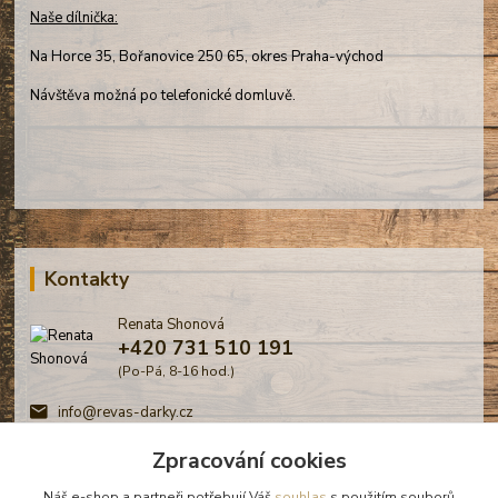
Naše dílnička:
Na Horce 35, Bořanovice 250 65, okres Praha-východ
Návštěva možná po telefonické domluvě.
Kontakty
Renata Shonová
+420 731 510 191
(Po-Pá, 8-16 hod.)
info@revas-darky.cz
Zpracování cookies
Náš e-shop a partneři potřebují Váš
souhlas
s použitím souborů