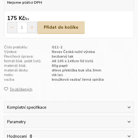
Nejsme plátci DPH
175 Kč
/
ks
Přidat do košíku
Číslo produktu:
G11-2
Výrobce:
Revas Česká ruční výroba
Povrchová úprava:
bezbarvý lak
formát blok, počet listů:
A6 105 x 148cm 50 listů
materiál blok:
80g papír
materiál desky:
dřevo překližka buk síla 3mm
motiv:
vlk les
vazba:
kroužková vazba/ černá spirála
Do oblíbených
Kompletní specifikace
Parametry
Hodnocení
0