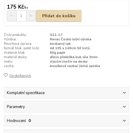
175 Kč
/
ks
Přidat do košíku
Číslo produktu:
G11-17
Výrobce:
Revas Česká ruční výroba
Povrchová úprava:
bezbarvý lak
formát blok, počet listů:
A6 105 x 148cm 50 listů
materiál blok:
80g papír
materiál desky:
dřevo překližka buk síla 3mm
motiv:
vlastní motiv na desky
vazba:
kroužková vazba/ černá spirála
Do oblíbených
Kompletní specifikace
Parametry
Hodnocení
0