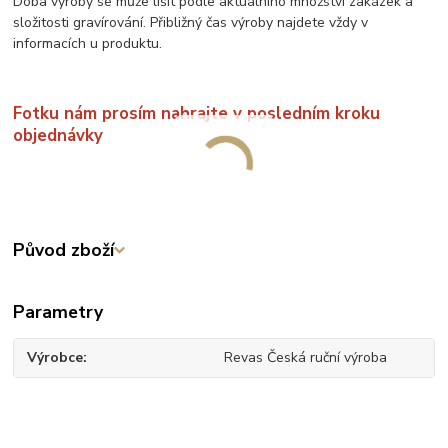
Doba výroby se může lišit podle aktuálního množství zakázek a
složitosti gravírování. Přibližný čas výroby najdete vždy v
informacích u produktu.
Fotku nám prosím nahrajte v posledním kroku
objednávky
Původ zboží
Parametry
Výrobce
Revas Česká ruční výroba