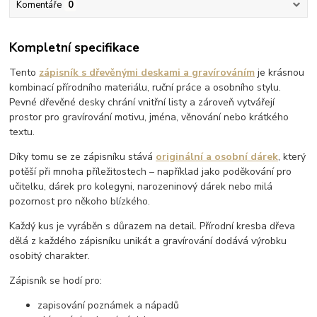
Komentáře
0
Kompletní specifikace
Tento
zápisník s dřevěnými deskami a gravírováním
je krásnou
kombinací přírodního materiálu, ruční práce a osobního stylu.
Pevné dřevěné desky chrání vnitřní listy a zároveň vytvářejí
prostor pro gravírování motivu, jména, věnování nebo krátkého
textu.
Díky tomu se ze zápisníku stává
originální a osobní dárek
, který
potěší při mnoha příležitostech – například jako poděkování pro
učitelku, dárek pro kolegyni, narozeninový dárek nebo milá
pozornost pro někoho blízkého.
Každý kus je vyráběn s důrazem na detail. Přírodní kresba dřeva
dělá z každého zápisníku unikát a gravírování dodává výrobku
osobitý charakter.
Zápisník se hodí pro:
zapisování poznámek a nápadů