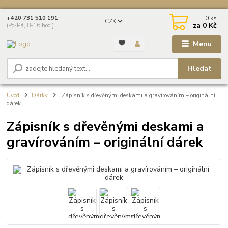
0
ks
+420 731 510 191
CZK
za
0 Kč
(Po-Pá, 8-16 hod.)
Menu
Hledat
Úvod
Dárky
Zápisník s dřevěnými deskami a gravírováním – originální
dárek
Zápisník s dřevěnými deskami a
gravírováním – originální dárek