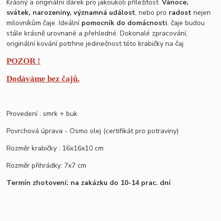
Krásný a originální dárek pro jakoukoli příležitost.
Vánoce,
svátek, narozeniny, významná událost
, nebo pro
radost
nejen
milovníkům čaje. Ideální
pomocník do domácnosti
, čaje budou
stále krásně urovnané a přehledné. Dokonalé zpracování,
originální kování potrhne jedinečnost této krabičky na čaj.
POZOR !
Dodáváme bez čajů.
Provedení : smrk + buk
Povrchová úprava - Osmo olej (certifikát pro potraviny)
Rozměr krabičky : 16x16x10 cm
Rozměr přihrádky: 7x7 cm
Termín zhotovení: na zakázku do 10-14 prac. dní