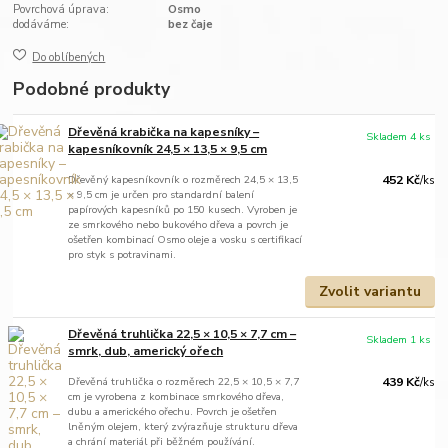
Povrchová úprava:
Osmo
dodáváme:
bez čaje
Do oblíbených
Podobné produkty
Dřevěná krabička na kapesníky –
Skladem 4 ks
kapesníkovník 24,5 × 13,5 × 9,5 cm
Dřevěný kapesníkovník o rozměrech 24,5 × 13,5
452 Kč
/
ks
× 9,5 cm je určen pro standardní balení
papírových kapesníků po 150 kusech. Vyroben je
ze smrkového nebo bukového dřeva a povrch je
ošetřen kombinací Osmo oleje a vosku s certifikací
pro styk s potravinami.
Zvolit variantu
Dřevěná truhlička 22,5 × 10,5 × 7,7 cm –
Skladem 1 ks
smrk, dub, americký ořech
Dřevěná truhlička o rozměrech 22,5 × 10,5 × 7,7
439 Kč
/
ks
cm je vyrobena z kombinace smrkového dřeva,
dubu a amerického ořechu. Povrch je ošetřen
lněným olejem, který zvýrazňuje strukturu dřeva
a chrání materiál při běžném používání.