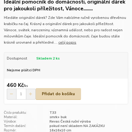
Ideální pomocník do domácnosti, originální dárek
pro jakoukoli příležitost, Vánoce........
Hledáte originální dárek? Zde Vám nabízíme ručně vyrobenou dřevěnou
krabičku na čaj. Krásný a originální dárek pro jakoukoli příležitost.
Vánoce, svátek, narozeniny, významná událost, nebo pro radost nejen
milovníkům čaje. Ideální pomocník do domácnosti, čaje budou stále
krásně urovnané a přehledné....
celý popis
Dostupnost
Skladem 2 ks
Nejsme plátci DPH
460 Kč
/
ks
Přidat do košíku
Číslo produktu:
T33
Materiál:
smrk+ buk
Výrobce:
Revas Česká ruční výroba
Termín dodání:
pokud není skladem NA ZAKÁZKU
Rozměr:
16x16x10 cm