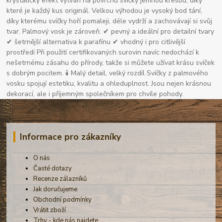
krystalický efekt vytváří na povrchu svíčky jemnou kresbu, díky
které je každý kus originál. Velkou výhodou je vysoký bod tání,
díky kterému svíčky hoří pomaleji, déle vydrží a zachovávají si svůj
tvar. Palmový vosk je zároveň: ✔ pevný a ideální pro detailní tvary
✔ šetrnější alternativa k parafínu ✔ vhodný i pro citlivější
prostředí Při použití certifikovaných surovin navíc nedochází k
nešetrnému zásahu do přírody, takže si můžete užívat krásu svíček
s dobrým pocitem. 🕯 Malý detail, velký rozdíl Svíčky z palmového
vosku spojují estetiku, kvalitu a ohleduplnost. Jsou nejen krásnou
dekorací, ale i příjemným společníkem pro chvíle pohody.
Informace pro zákazníky
O nás
Časté dotazy
Recenze zálazníků
Jak doručujeme
Obchodní podmínky
Vrátit zboží
Trhy - kde nás najdete