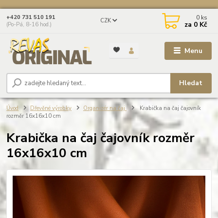
0
ks
+420 731 510 191
CZK
za
0 Kč
(Po-Pá, 8-16 hod.)
Menu
Hledat
Úvod
Dřevěné výrobky
Organizér na čaj
Krabička na čaj čajovník
rozměr 16x16x10 cm
Krabička na čaj čajovník rozměr
16x16x10 cm