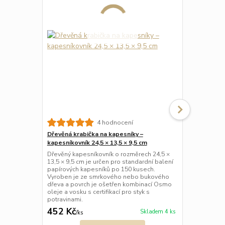
Dřevěná bed
4 hodnocení
16 × 10 cm |
Dřevěná krabička na kapesníky –
Ručně vyrob
kapesníkovník 24,5 × 13,5 × 9,5 cm
smrkového dř
Dřevěný kapesníkovník o rozměrech 24,5 ×
cm. Bedýnka
13,5 × 9,5 cm je určen pro standardní balení
úpravy, takže
papírových kapesníků po 150 kusech.
malování, m
Vyroben je ze smrkového nebo bukového
přírodním vzh
dřeva a povrch je ošetřen kombinací Osmo
úložný box n
oleje a vosku s certifikací pro styk s
potravinami.
452 Kč
170 Kč
Skladem 4 ks
/
ks
/
ks