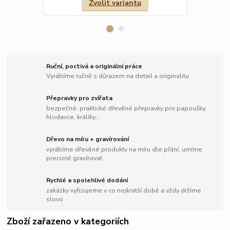
Zvolit variantu
Ruční, poctivá a originální práce
Vyrábíme ručně s důrazem na detail a originalitu
Přepravky pro zvířata
bezpečné, praktické dřevěné přepravky pro papoušky,
hlodavce, králíky...
Dřevo na míru + gravírování
vyrábíme dřevěné produkty na míru dle přání, umíme
precizně gravírovat
Rychlé a spolehlivé dodání
zakázky vyřizujeme v co nejkratší době a vždy držíme
slovo
Zboží zařazeno v kategoriích