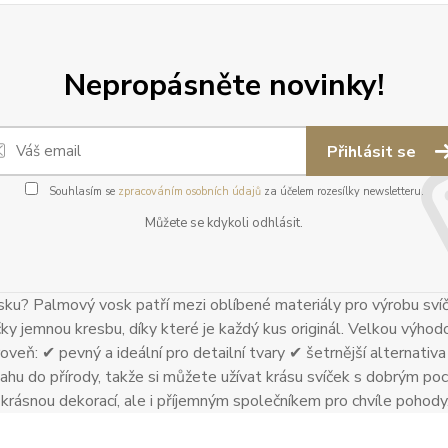
Nepropásněte novinky!
Přihlásit se
Souhlasím se
zpracováním osobních údajů
za účelem rozesílky newsletteru.
Můžete se kdykoli odhlásit.
ku? Palmový vosk patří mezi oblíbené materiály pro výrobu sví
čky jemnou kresbu, díky které je každý kus originál. Velkou výhodo
oveň: ✔ pevný a ideální pro detailní tvary ✔ šetrnější alternativa k
ahu do přírody, takže si můžete užívat krásu svíček s dobrým poci
n krásnou dekorací, ale i příjemným společníkem pro chvíle pohody