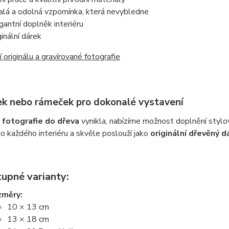
alá a odolná vzpomínka, která nevybledne
gantní doplněk interiéru
ginální dárek
 originálu a gravírované fotografie
ek nebo rámeček pro dokonalé vystavení
e
fotografie do dřeva
vynikla, nabízíme možnost doplnění styl
o každého interiéru a skvěle poslouží jako
originální dřevěný d
upné varianty:
změry:
10 × 13 cm
13 × 18 cm