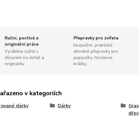
Ruční, poctivá a
Přepravky pro zvířata
originální práce
bezpečné, praktické
Vyrábíme ručně s
dřevěné přepravky pro
důrazem na detail a
papoušky, hlodavce,
originalitu
králíky...
zařazeno v kategoriích
rované dárky
Dárky
Grav
dřev