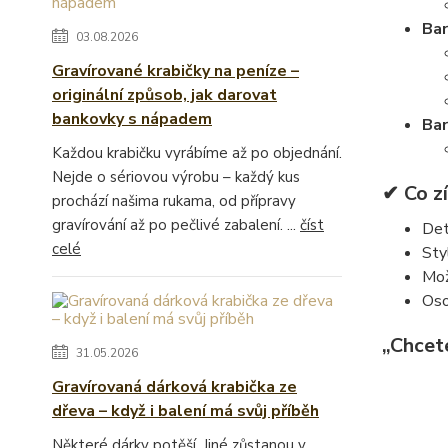
Bar
03.08.2026
Gravírované krabičky na peníze –
originální způsob, jak darovat
bankovky s nápadem
Bar
Každou krabičku vyrábíme až po objednání.
Nejde o sériovou výrobu – každý kus
✔ Co zí
prochází našima rukama, od přípravy
gravírování až po pečlivé zabalení. ...
číst
Det
celé
Sty
Mo
Oso
„Chcet
31.05.2026
Gravírovaná dárková krabička ze
dřeva – když i balení má svůj příběh
Některé dárky potěší. Jiné zůstanou v