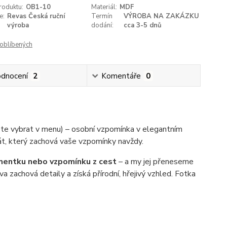
roduktu:
OB1-10
Materiál:
MDF
e:
Revas Česká ruční
Termín
VÝROBA NA ZAKÁZKU
výroba
dodání:
cca 3-5 dnů
oblíbených
dnocení
2
Komentáře
0
e vybrat v menu) – osobní vzpomínka v elegantním
kát, který zachová vaše vzpomínky navždy.
omentku nebo vzpomínku z cest
– a my jej přeneseme
a zachová detaily a získá přírodní, hřejivý vzhled. Fotka