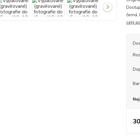
Dostup
černá, 
celý p
Dos
Roz
Dop
Bar
Nej
30