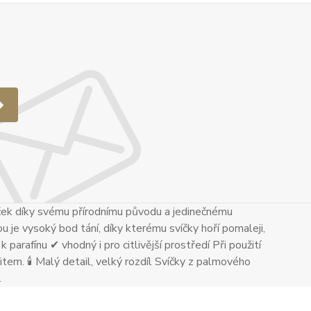
ček díky svému přírodnímu původu a jedinečnému
u je vysoký bod tání, díky kterému svíčky hoří pomaleji,
 parafínu ✔ vhodný i pro citlivější prostředí Při použití
tem. 🕯 Malý detail, velký rozdíl Svíčky z palmového
.