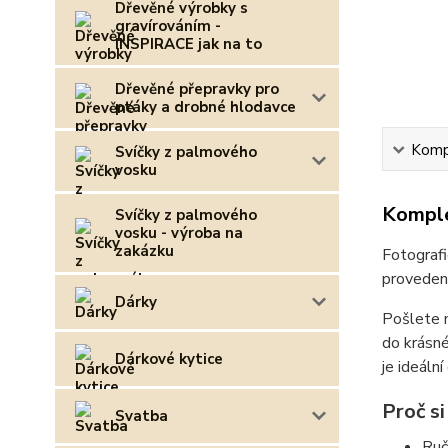
Dřevěné výrobky s
gravírováním -
INSPIRACE jak na to
Dřevěné přepravky pro
ptáky a drobné hlodavce
Kompl
Svíčky z palmového
vosku
Komple
Svíčky z palmového
vosku - výroba na
zakázku
Fotograf
provedení
Dárky
Pošlete 
do krásné
Dárkové kytice
je ideáln
Proč s
Svatba
Ruč