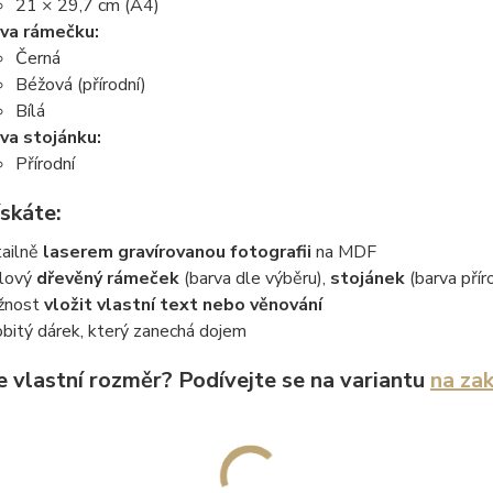
21 × 29,7 cm (A4)
va rámečku:
Černá
Béžová (přírodní)
Bílá
va stojánku:
Přírodní
skáte:
ailně
laserem gravírovanou fotografii
na MDF
lový
dřevěný rámeček
(barva dle výběru),
stojánek
(barva přír
žnost
vložit vlastní text nebo věnování
bitý dárek, který zanechá dojem
e vlastní rozměr? Podívejte se na variantu
na za