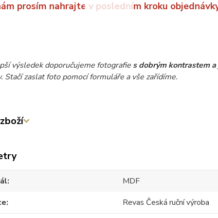
nám prosím nahrajte v posledním kroku objednávk
epší výsledek doporučujeme fotografie
s dobrým kontrastem a 
Stačí zaslat foto pomocí formuláře a vše zařídíme.
zboží
etry
ál
MDF
ce
Revas Česká ruční výroba