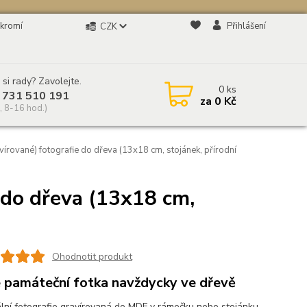
kromí
Přihlášení
CZK
 si rady? Zavolejte.
0
ks
 731 510 191
za
0 Kč
, 8-16 hod.)
írované) fotografie do dřeva (13x18 cm, stojánek, přírodní
 do dřeva (13x18 cm,
Ohodnotit produkt
 památeční fotka navždycky ve dřevě
ální fotografie gravírovaná do MDF v rámečku nebo stojánku.