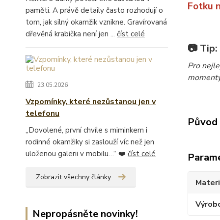
Fotku 
paměti. A právě detaily často rozhodují o
tom, jak silný okamžik vznikne. Gravírovaná
dřevěná krabička není jen ...
číst celé
📷 Tip:
Pro nejl
momenty. 
23.05.2026
Vzpomínky, které nezůstanou jen v
telefonu
Původ 
„Dovolené, první chvíle s miminkem i
rodinné okamžiky si zaslouží víc než jen
uloženou galerii v mobilu…“ ❤️
číst celé
Param
Zobrazit všechny články
Materi
Výrob
Nepropásněte novinky!