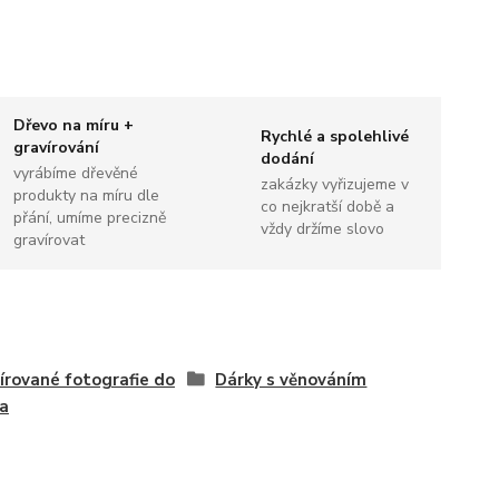
Dřevo na míru +
Rychlé a spolehlivé
gravírování
dodání
vyrábíme dřevěné
zakázky vyřizujeme v
produkty na míru dle
co nejkratší době a
přání, umíme precizně
vždy držíme slovo
gravírovat
írované fotografie do
Dárky s věnováním
a