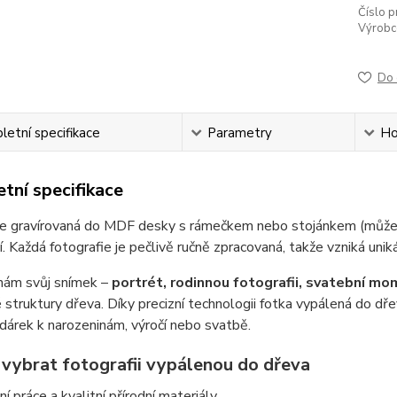
Číslo p
Výrobc
Do 
etní specifikace
Parametry
Ho
tní specifikace
ie gravírovaná do MDF desky s rámečkem nebo stojánkem (můžet
. Každá fotografie je pečlivě ručně zpracovaná, takže vzniká uni
nám svůj snímek –
portrét, rodinnou fotografii, svatební m
 struktury dřeva. Díky precizní technologii fotka vypálená do dřev
í dárek k narozeninám, výročí nebo svatbě.
i vybrat fotografii vypálenou do dřeva
ní práce a kvalitní přírodní materiály