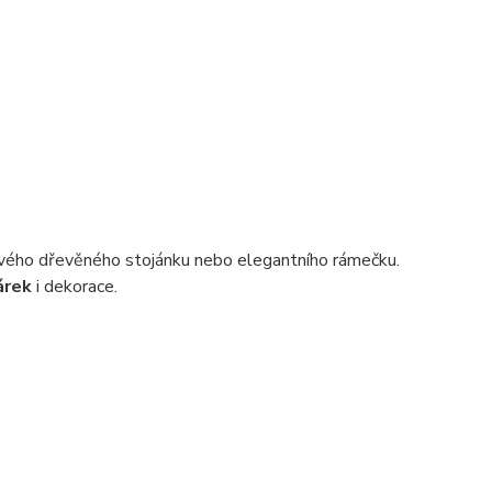
ového dřevěného stojánku nebo elegantního rámečku.
árek
i dekorace.