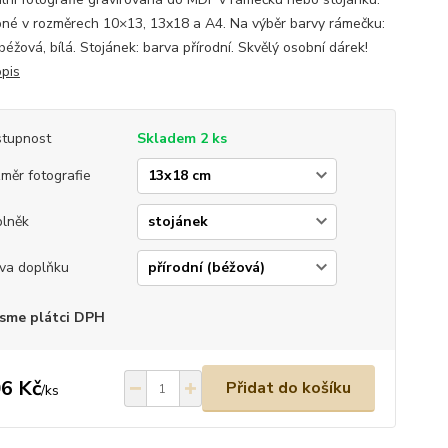
né v rozměrech 10×13, 13x18 a A4. Na výběr barvy rámečku:
béžová, bílá. Stojánek: barva přírodní. Skvělý osobní dárek!
opis
tupnost
Skladem 2 ks
měr fotografie
lněk
va doplňku
sme plátci DPH
6 Kč
Přidat do košíku
/
ks