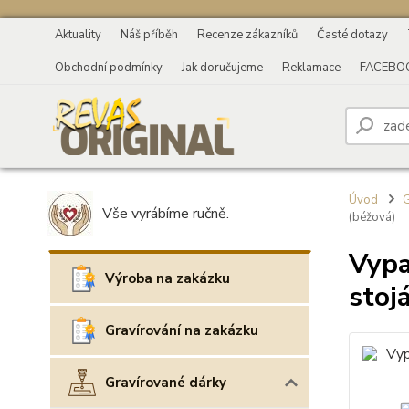
Aktuality
Náš příběh
Recenze zákazníků
Časté dotazy
Obchodní podmínky
Jak doručujeme
Reklamace
FACEBO
Úvod
G
Vše vyrábíme ručně.
(béžová)
Vypa
Výroba na zakázku
stoj
Gravírování na zakázku
Gravírované dárky