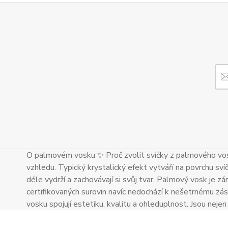
O palmovém vosku ✨ Proč zvolit svíčky z palmového vos
vzhledu. Typický krystalický efekt vytváří na povrchu sví
déle vydrží a zachovávají si svůj tvar. Palmový vosk je zár
certifikovaných surovin navíc nedochází k nešetrnému zás
vosku spojují estetiku, kvalitu a ohleduplnost. Jsou neje