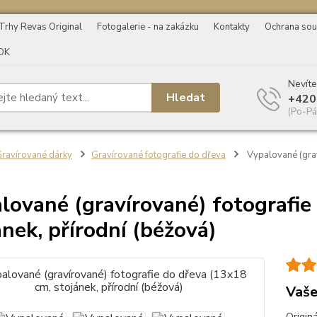
Trhy Revas Original
Fotogalerie - na zakázku
Kontakty
Ochrana sou
OK
Nevíte
Hledat
+420
(Po-Pá
ravírované dárky
Gravírované fotografie do dřeva
Vypalované (grav
lované (gravírované) fotografie
ánek, přírodní (béžová)
Vaše
Origin