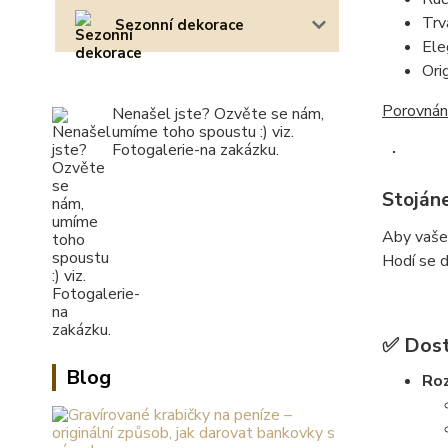
Trv
Sezonní dekorace
Ele
Ori
Porovnání
Nenašel jste? Ozvěte se nám,
umíme toho spoustu :) viz.
Fotogalerie-na zakázku.
Stoján
Aby vaš
Hodí se d
✅ Dost
Blog
Ro