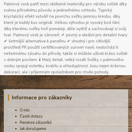
Palmový vosk patří mezi oblíbené materiály pro výrobu svíček díky
svému přírodnímu původu a jedinečnému vzhledu. Typický
krystalický efekt vytváří na povrchu svíčky jemnou kresbu, díky
které je každý kus originál. Velkou výhodou je vysoký bod tání,
díky kterému svíčky hoří pomaleji, déle vydrží a zachovávají si svůj
tvar. Palmový vosk je zároveň: ✔ pevný a ideální pro detailní tvary
✔ šetrnější alternativa k parafínu ✔ vhodný i pro citlivější
prostředí Při použití certifikovaných surovin navíc nedochází k
nešetrnému zásahu do přírody, takže si můžete užívat krásu svíček
s dobrým pocitem. 🕯 Malý detail, velký rozdíl Svíčky z palmového
vosku spojují estetiku, kvalitu a ohleduplnost. Jsou nejen krásnou
dekorací, ale i příjemným společníkem pro chvíle pohody.
Informace pro zákazníky
O nás
Časté dotazy
Recenze zálazníků
Jak doručujeme