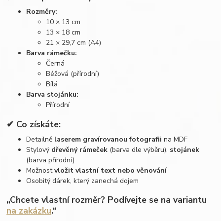
Rozměry:
10 × 13 cm
13 × 18 cm
21 × 29,7 cm (A4)
Barva rámečku:
Černá
Béžová (přírodní)
Bílá
Barva stojánku:
Přírodní
✔ Co získáte:
Detailně
laserem gravírovanou fotografii
na MDF
Stylový
dřevěný rámeček
(barva dle výběru),
stojánek
(barva přírodní)
Možnost
vložit vlastní text nebo věnování
Osobitý dárek, který zanechá dojem
„Chcete vlastní rozměr? Podívejte se na variantu
na zakázku
.“