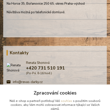
Na Horce 35, Bořanovice 250 65, okres Praha-východ
Návštěva možná po telefonické domluvě.
Kontakty
Renata Shonová
+420 731 510 191
(Po-Pá, 8-16 hod.)
info@revas-darky.cz
Zpracování cookies
Náš e-shop a partneři potřebují Váš
souhlas
s použitím souborů
cookies, aby Vám mohli zobrazovat informace týkající se Vašich
zájmů.