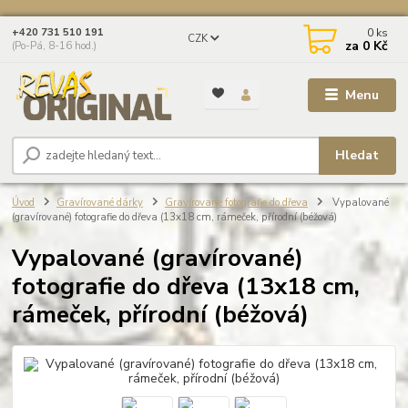
0
ks
+420 731 510 191
CZK
za
0 Kč
(Po-Pá, 8-16 hod.)
Menu
Hledat
Úvod
Gravírované dárky
Gravírované fotografie do dřeva
Vypalované
(gravírované) fotografie do dřeva (13x18 cm, rámeček, přírodní (béžová)
Vypalované (gravírované)
fotografie do dřeva (13x18 cm,
rámeček, přírodní (béžová)