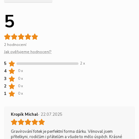
5
2 hodnocení
Jak ověřujeme hodnocení?
5
2 x
4
0 x
3
0 x
2
0 x
1
0 x
Kropík Michal
- 22.07.2025
Gravírování fotek je perfektní forma dárku. Věnoval jsem
přítelkyni, rodičům i přátelům a všude to mělo úspěch. Krásné