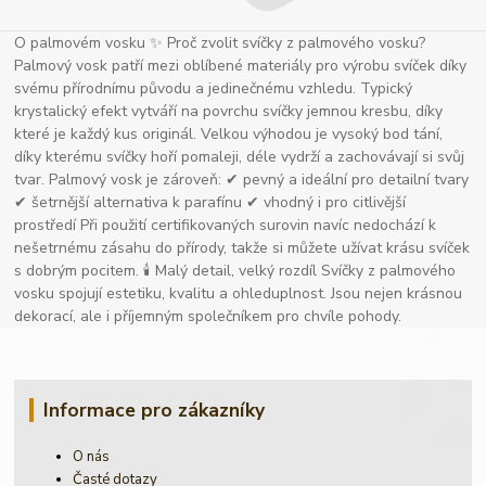
O palmovém vosku ✨ Proč zvolit svíčky z palmového vosku?
Palmový vosk patří mezi oblíbené materiály pro výrobu svíček díky
svému přírodnímu původu a jedinečnému vzhledu. Typický
krystalický efekt vytváří na povrchu svíčky jemnou kresbu, díky
které je každý kus originál. Velkou výhodou je vysoký bod tání,
díky kterému svíčky hoří pomaleji, déle vydrží a zachovávají si svůj
tvar. Palmový vosk je zároveň: ✔ pevný a ideální pro detailní tvary
✔ šetrnější alternativa k parafínu ✔ vhodný i pro citlivější
prostředí Při použití certifikovaných surovin navíc nedochází k
nešetrnému zásahu do přírody, takže si můžete užívat krásu svíček
s dobrým pocitem. 🕯 Malý detail, velký rozdíl Svíčky z palmového
vosku spojují estetiku, kvalitu a ohleduplnost. Jsou nejen krásnou
dekorací, ale i příjemným společníkem pro chvíle pohody.
Informace pro zákazníky
O nás
Časté dotazy