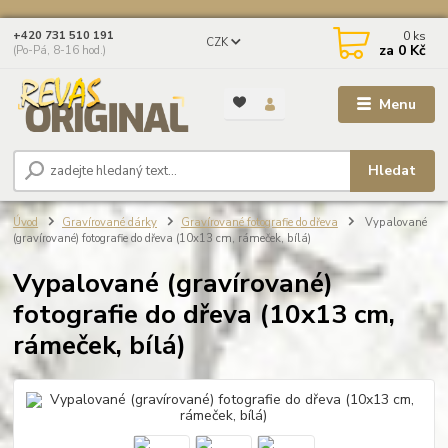
0
ks
+420 731 510 191
CZK
za
0 Kč
(Po-Pá, 8-16 hod.)
Menu
Hledat
Úvod
Gravírované dárky
Gravírované fotografie do dřeva
Vypalované
(gravírované) fotografie do dřeva (10x13 cm, rámeček, bílá)
Vypalované (gravírované)
fotografie do dřeva (10x13 cm,
rámeček, bílá)