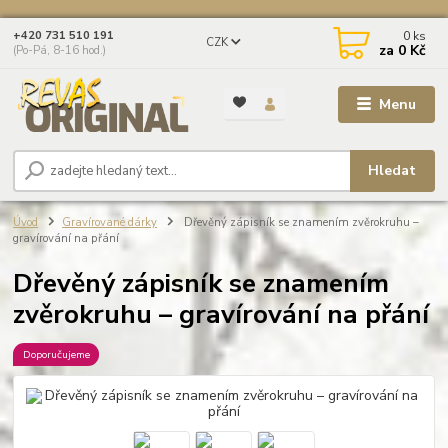
0
ks
+420 731 510 191
CZK
za
0 Kč
(Po-Pá, 8-16 hod.)
Menu
Hledat
Úvod
Gravírované dárky
Dřevěný zápisník se znamením zvěrokruhu –
gravírování na přání
Dřevěný zápisník se znamením
zvěrokruhu – gravírování na přání
Doporučujeme