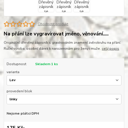
Ohodnotit produkt
Na přání lze vygravírovat jméno, věnování.....
Originální dřevěný zápisník s gravírováním znamení zvěrokruhu na přání.
Ruční výroba, osobní dárek k narozeninám pro ženy i muže.
celý popis
Dostupnost
Skladem 1 ks
varianta
provedení blok
Nejsme plátci DPH
175 Kč