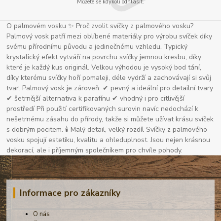
Můžete se kdykoli odhlásit.
O palmovém vosku ✨ Proč zvolit svíčky z palmového vosku?
Palmový vosk patří mezi oblíbené materiály pro výrobu svíček díky
svému přírodnímu původu a jedinečnému vzhledu. Typický
krystalický efekt vytváří na povrchu svíčky jemnou kresbu, díky
které je každý kus originál. Velkou výhodou je vysoký bod tání,
díky kterému svíčky hoří pomaleji, déle vydrží a zachovávají si svůj
tvar. Palmový vosk je zároveň: ✔ pevný a ideální pro detailní tvary
✔ šetrnější alternativa k parafínu ✔ vhodný i pro citlivější
prostředí Při použití certifikovaných surovin navíc nedochází k
nešetrnému zásahu do přírody, takže si můžete užívat krásu svíček
s dobrým pocitem. 🕯 Malý detail, velký rozdíl Svíčky z palmového
vosku spojují estetiku, kvalitu a ohleduplnost. Jsou nejen krásnou
dekorací, ale i příjemným společníkem pro chvíle pohody.
Informace pro zákazníky
O nás