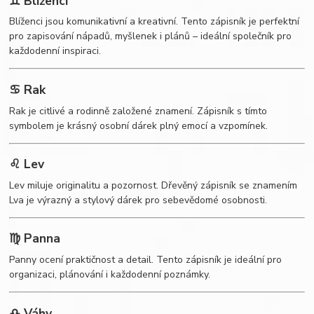
♊ Blíženci
Blíženci jsou komunikativní a kreativní. Tento zápisník je perfektní
pro zapisování nápadů, myšlenek i plánů – ideální společník pro
každodenní inspiraci.
♋ Rak
Rak je citlivé a rodinně založené znamení. Zápisník s tímto
symbolem je krásný osobní dárek plný emocí a vzpomínek.
♌ Lev
Lev miluje originalitu a pozornost. Dřevěný zápisník se znamením
Lva je výrazný a stylový dárek pro sebevědomé osobnosti.
♍ Panna
Panny ocení praktičnost a detail. Tento zápisník je ideální pro
organizaci, plánování i každodenní poznámky.
♎ Váhy