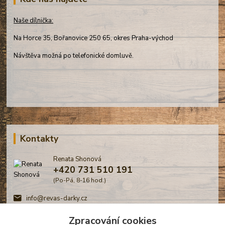
Naše dílnička:
Na Horce 35, Bořanovice 250 65, okres Praha-východ
Návštěva možná po telefonické domluvě.
Kontakty
Renata Shonová
+420 731 510 191
(Po-Pá, 8-16 hod.)
info@revas-darky.cz
Zpracování cookies