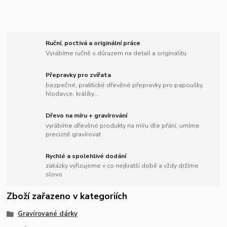
Ruční, poctivá a originální práce
Vyrábíme ručně s důrazem na detail a originalitu
Přepravky pro zvířata
bezpečné, praktické dřevěné přepravky pro papoušky,
hlodavce, králíky...
Dřevo na míru + gravírování
vyrábíme dřevěné produkty na míru dle přání, umíme
precizně gravírovat
Rychlé a spolehlivé dodání
zakázky vyřizujeme v co nejkratší době a vždy držíme
slovo
Zboží zařazeno v kategoriích
Gravírované dárky