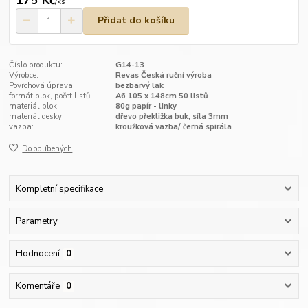
/
ks
Přidat do košíku
Číslo produktu:
G14-13
Výrobce:
Revas Česká ruční výroba
Povrchová úprava:
bezbarvý lak
formát blok, počet listů:
A6 105 x 148cm 50 listů
materiál blok:
80g papír - linky
materiál desky:
dřevo překližka buk, síla 3mm
vazba:
kroužková vazba/ černá spirála
Do oblíbených
Kompletní specifikace
Parametry
Hodnocení
0
Komentáře
0