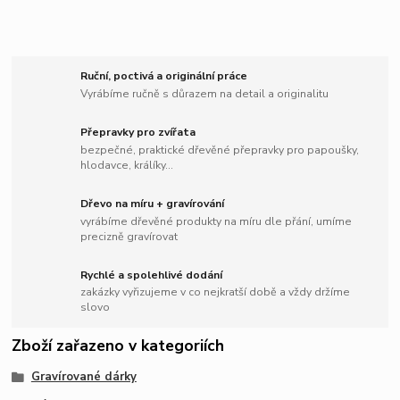
Ruční, poctivá a originální práce
Vyrábíme ručně s důrazem na detail a originalitu
Přepravky pro zvířata
bezpečné, praktické dřevěné přepravky pro papoušky,
hlodavce, králíky...
Dřevo na míru + gravírování
vyrábíme dřevěné produkty na míru dle přání, umíme
precizně gravírovat
Rychlé a spolehlivé dodání
zakázky vyřizujeme v co nejkratší době a vždy držíme
slovo
Zboží zařazeno v kategoriích
Gravírované dárky