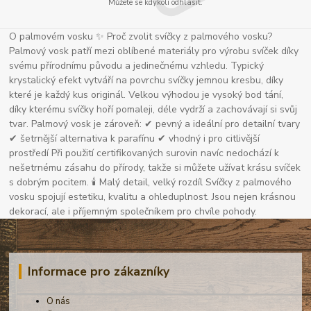
Můžete se kdykoli odhlásit.
O palmovém vosku ✨ Proč zvolit svíčky z palmového vosku?
Palmový vosk patří mezi oblíbené materiály pro výrobu svíček díky
svému přírodnímu původu a jedinečnému vzhledu. Typický
krystalický efekt vytváří na povrchu svíčky jemnou kresbu, díky
které je každý kus originál. Velkou výhodou je vysoký bod tání,
díky kterému svíčky hoří pomaleji, déle vydrží a zachovávají si svůj
tvar. Palmový vosk je zároveň: ✔ pevný a ideální pro detailní tvary
✔ šetrnější alternativa k parafínu ✔ vhodný i pro citlivější
prostředí Při použití certifikovaných surovin navíc nedochází k
nešetrnému zásahu do přírody, takže si můžete užívat krásu svíček
s dobrým pocitem. 🕯 Malý detail, velký rozdíl Svíčky z palmového
vosku spojují estetiku, kvalitu a ohleduplnost. Jsou nejen krásnou
dekorací, ale i příjemným společníkem pro chvíle pohody.
Informace pro zákazníky
O nás