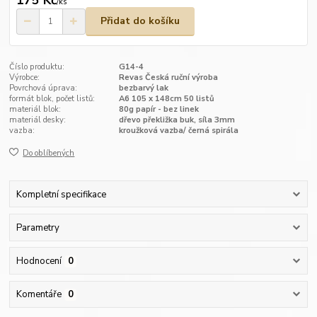
/
ks
Přidat do košíku
Číslo produktu:
G14-4
Výrobce:
Revas Česká ruční výroba
Povrchová úprava:
bezbarvý lak
formát blok, počet listů:
A6 105 x 148cm 50 listů
materiál blok:
80g papír - bez linek
materiál desky:
dřevo překližka buk, síla 3mm
vazba:
kroužková vazba/ černá spirála
Do oblíbených
Kompletní specifikace
Parametry
Hodnocení
0
Komentáře
0