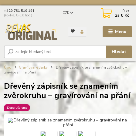
0
ks
+420 731 510 191
CZK
za
0 Kč
(Po-Pá, 8-16 hod.)
Menu
Hledat
Úvod
Gravírované dárky
Dřevěný zápisník se znamením zvěrokruhu –
gravírování na přání
Dřevěný zápisník se znamením
zvěrokruhu – gravírování na přání
Doporučujeme