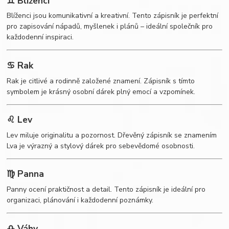
♊ Blíženci
Blíženci jsou komunikativní a kreativní. Tento zápisník je perfektní
pro zapisování nápadů, myšlenek i plánů – ideální společník pro
každodenní inspiraci.
♋ Rak
Rak je citlivé a rodinně založené znamení. Zápisník s tímto
symbolem je krásný osobní dárek plný emocí a vzpomínek.
♌ Lev
Lev miluje originalitu a pozornost. Dřevěný zápisník se znamením
Lva je výrazný a stylový dárek pro sebevědomé osobnosti.
♍ Panna
Panny ocení praktičnost a detail. Tento zápisník je ideální pro
organizaci, plánování i každodenní poznámky.
♎ Váhy