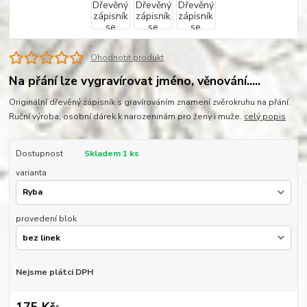
Ohodnotit produkt
Na přání lze vygravírovat jméno, věnování.....
Originální dřevěný zápisník s gravírováním znamení zvěrokruhu na přání.
Ruční výroba, osobní dárek k narozeninám pro ženy i muže.
celý popis
Dostupnost
Skladem 1 ks
varianta
provedení blok
Nejsme plátci DPH
175 Kč