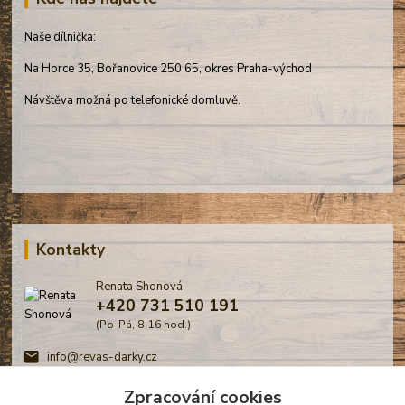
Naše dílnička:
Na Horce 35, Bořanovice 250 65, okres Praha-východ
Návštěva možná po telefonické domluvě.
Kontakty
Renata Shonová
+420 731 510 191
(Po-Pá, 8-16 hod.)
info@revas-darky.cz
Zpracování cookies