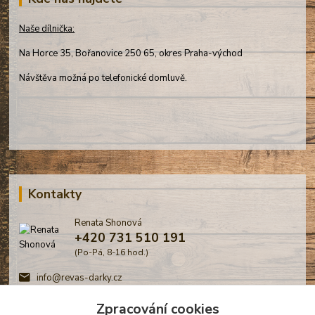
Naše dílnička:
Na Horce 35, Bořanovice 250 65, okres Praha-východ
Návštěva možná po telefonické domluvě.
Kontakty
Renata Shonová
+420 731 510 191
(Po-Pá, 8-16 hod.)
info@revas-darky.cz
Zpracování cookies