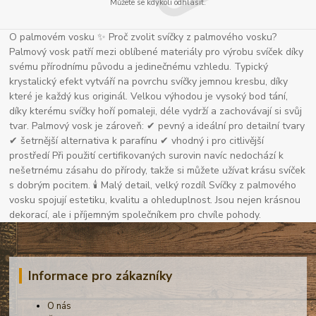
Můžete se kdykoli odhlásit.
O palmovém vosku ✨ Proč zvolit svíčky z palmového vosku?
Palmový vosk patří mezi oblíbené materiály pro výrobu svíček díky
svému přírodnímu původu a jedinečnému vzhledu. Typický
krystalický efekt vytváří na povrchu svíčky jemnou kresbu, díky
které je každý kus originál. Velkou výhodou je vysoký bod tání,
díky kterému svíčky hoří pomaleji, déle vydrží a zachovávají si svůj
tvar. Palmový vosk je zároveň: ✔ pevný a ideální pro detailní tvary
✔ šetrnější alternativa k parafínu ✔ vhodný i pro citlivější
prostředí Při použití certifikovaných surovin navíc nedochází k
nešetrnému zásahu do přírody, takže si můžete užívat krásu svíček
s dobrým pocitem. 🕯 Malý detail, velký rozdíl Svíčky z palmového
vosku spojují estetiku, kvalitu a ohleduplnost. Jsou nejen krásnou
dekorací, ale i příjemným společníkem pro chvíle pohody.
Informace pro zákazníky
O nás