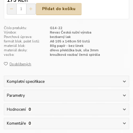
/
ks
Přidat do košíku
Číslo produktu:
G14-22
Výrobce:
Revas Česká ruční výroba
Povrchová úprava:
bezbarvý lak
formát blok, počet listů:
A6 105 x 148cm 50 listů
materiál blok:
80g papír - bez linek
materiál desky:
dřevo překližka buk, síla 3mm
vazba:
kroužková vazba/ černá spirála
Do oblíbených
Kompletní specifikace
Parametry
Hodnocení
0
Komentáře
0