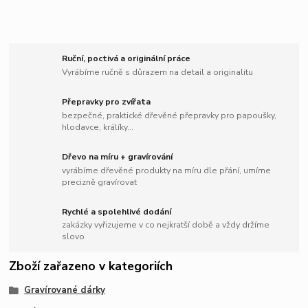
Ruční, poctivá a originální práce
Vyrábíme ručně s důrazem na detail a originalitu
Přepravky pro zvířata
bezpečné, praktické dřevěné přepravky pro papoušky,
hlodavce, králíky...
Dřevo na míru + gravírování
vyrábíme dřevěné produkty na míru dle přání, umíme
precizně gravírovat
Rychlé a spolehlivé dodání
zakázky vyřizujeme v co nejkratší době a vždy držíme
slovo
Zboží zařazeno v kategoriích
Gravírované dárky