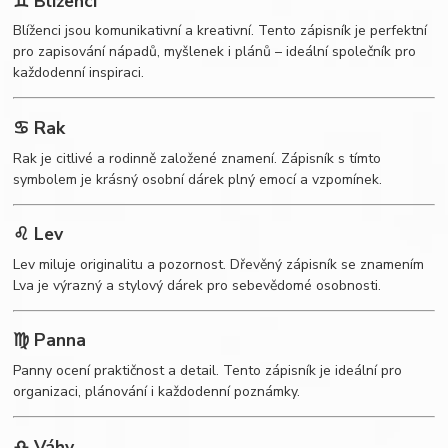
♊ Blíženci
Blíženci jsou komunikativní a kreativní. Tento zápisník je perfektní
pro zapisování nápadů, myšlenek i plánů – ideální společník pro
každodenní inspiraci.
♋ Rak
Rak je citlivé a rodinně založené znamení. Zápisník s tímto
symbolem je krásný osobní dárek plný emocí a vzpomínek.
♌ Lev
Lev miluje originalitu a pozornost. Dřevěný zápisník se znamením
Lva je výrazný a stylový dárek pro sebevědomé osobnosti.
♍ Panna
Panny ocení praktičnost a detail. Tento zápisník je ideální pro
organizaci, plánování i každodenní poznámky.
♎ Váhy