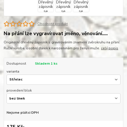
Ohodnotit produkt
Na přání lze vygravírovat jméno, věnování.....
Originální dřevěný zápisník s gravírováním znamení zvěrokruhu na přání.
Ruční výroba, osobní dárek k narozeninám pro ženy i muže.
celý popis
Dostupnost
Skladem 1 ks
varianta
provedení blok
Nejsme plátci DPH
175 Kč