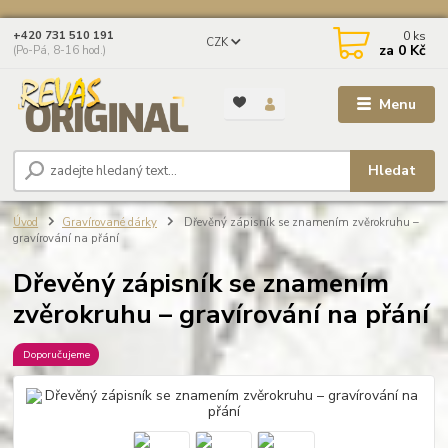
0
ks
+420 731 510 191
CZK
za
0 Kč
(Po-Pá, 8-16 hod.)
Menu
Hledat
Úvod
Gravírované dárky
Dřevěný zápisník se znamením zvěrokruhu –
gravírování na přání
Dřevěný zápisník se znamením
zvěrokruhu – gravírování na přání
Doporučujeme