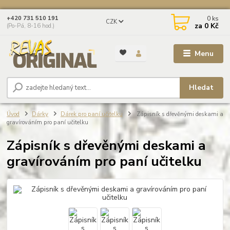
0
ks
+420 731 510 191
CZK
za
0 Kč
(Po-Pá, 8-16 hod.)
Menu
Hledat
Úvod
Dárky
Dárek pro paní učitelku
Zápisník s dřevěnými deskami a
gravírováním pro paní učitelku
Zápisník s dřevěnými deskami a
gravírováním pro paní učitelku