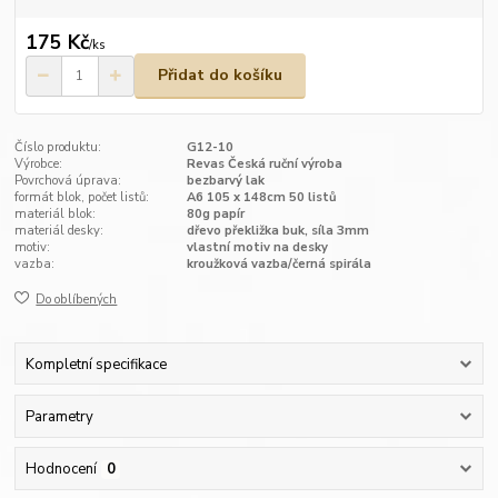
175 Kč
/
ks
Přidat do košíku
Číslo produktu:
G12-10
Výrobce:
Revas Česká ruční výroba
Povrchová úprava:
bezbarvý lak
formát blok, počet listů:
A6 105 x 148cm 50 listů
materiál blok:
80g papír
materiál desky:
dřevo překližka buk, síla 3mm
motiv:
vlastní motiv na desky
vazba:
kroužková vazba/černá spirála
Do oblíbených
Kompletní specifikace
Parametry
Hodnocení
0