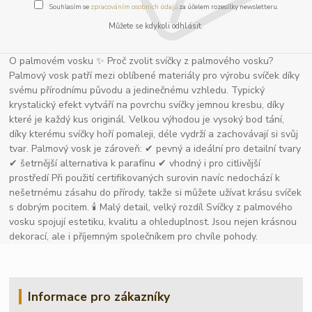
Souhlasím se
zpracováním osobních údajů
za účelem rozesílky newsletteru.
Můžete se kdykoli odhlásit.
O palmovém vosku ✨ Proč zvolit svíčky z palmového vosku?
Palmový vosk patří mezi oblíbené materiály pro výrobu svíček díky
svému přírodnímu původu a jedinečnému vzhledu. Typický
krystalický efekt vytváří na povrchu svíčky jemnou kresbu, díky
které je každý kus originál. Velkou výhodou je vysoký bod tání,
díky kterému svíčky hoří pomaleji, déle vydrží a zachovávají si svůj
tvar. Palmový vosk je zároveň: ✔ pevný a ideální pro detailní tvary
✔ šetrnější alternativa k parafínu ✔ vhodný i pro citlivější
prostředí Při použití certifikovaných surovin navíc nedochází k
nešetrnému zásahu do přírody, takže si můžete užívat krásu svíček
s dobrým pocitem. 🕯 Malý detail, velký rozdíl Svíčky z palmového
vosku spojují estetiku, kvalitu a ohleduplnost. Jsou nejen krásnou
dekorací, ale i příjemným společníkem pro chvíle pohody.
Informace pro zákazníky