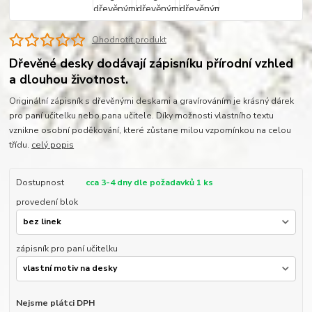
Ohodnotit produkt
Dřevěné desky dodávají zápisníku přírodní vzhled
a dlouhou životnost.
Originální zápisník s dřevěnými deskami a gravírováním je krásný dárek
pro paní učitelku nebo pana učitele. Díky možnosti vlastního textu
vznikne osobní poděkování, které zůstane milou vzpomínkou na celou
třídu.
celý popis
Dostupnost
cca 3-4 dny dle požadavků 1 ks
provedení blok
zápisník pro paní učitelku
Nejsme plátci DPH