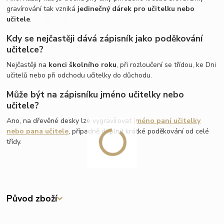
gravírování tak vzniká
jedinečný dárek pro učitelku nebo
učitele
.
Kdy se nejčastěji dává zápisník jako poděkování
učitelce?
Nejčastěji na
konci školního roku
, při rozloučení se třídou, ke Dni
učitelů nebo při odchodu učitelky do důchodu.
Může být na zápisníku jméno učitelky nebo
učitele?
Ano, na dřevěné desky lze vygravírovat
jméno paní učitelky
nebo pana učitele
, případně doplnit krátké poděkování od celé
třídy.
Původ zboží