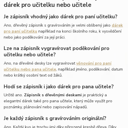
dárek pro učitelku nebo učitele
Je zápisník vhodný jako dárek pro paní učitelku?
Ano, dřevěný zápisník s gravírováním je velmi oblíbený jako
dárek
pro paní učitelku
například na konci školního roku, k vysvědčení
nebo jako poděkování za její práci.
Lze na zápisník vygravírovat poděkování pro
učitelku nebo učitele?
Ano, na dřevěné desky lze vygravírovat
věnování pro paní
učitelku nebo pana učitele
, například jméno, poděkování, datum
nebo krátký osobní text od žáků.
Hodí se zápisník i jako dárek pro pana učitele?
Určitě ano.
Zápisník s dřevěnými deskami
je praktický a
elegantní dárek také pro pana učitele, který může využít pro
poznámky, plánování nebo zapisování nápadů.
Je každý zápisník s gravírováním originální?
Ano. Každý kus je trochu jiný díky přirozené kresbě dřeva. Díky