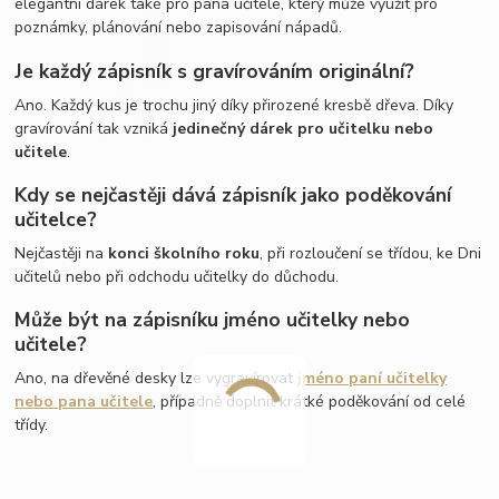
elegantní dárek také pro pana učitele, který může využít pro
poznámky, plánování nebo zapisování nápadů.
Je každý zápisník s gravírováním originální?
Ano. Každý kus je trochu jiný díky přirozené kresbě dřeva. Díky
gravírování tak vzniká
jedinečný dárek pro učitelku nebo
učitele
.
Kdy se nejčastěji dává zápisník jako poděkování
učitelce?
Nejčastěji na
konci školního roku
, při rozloučení se třídou, ke Dni
učitelů nebo při odchodu učitelky do důchodu.
Může být na zápisníku jméno učitelky nebo
učitele?
Ano, na dřevěné desky lze vygravírovat
jméno paní učitelky
nebo pana učitele
, případně doplnit krátké poděkování od celé
třídy.