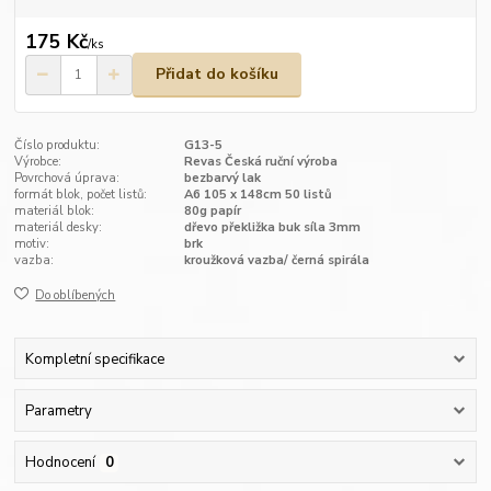
175 Kč
/
ks
Přidat do košíku
Číslo produktu:
G13-5
Výrobce:
Revas Česká ruční výroba
Povrchová úprava:
bezbarvý lak
formát blok, počet listů:
A6 105 x 148cm 50 listů
materiál blok:
80g papír
materiál desky:
dřevo překližka buk síla 3mm
motiv:
brk
vazba:
kroužková vazba/ černá spirála
Do oblíbených
Kompletní specifikace
Parametry
Hodnocení
0