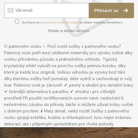
Přihlásit se
Souhlasím se
zpracováním osobních údajů
za účelem rozesílky newsletteru.
Můžete se kdykoli odhlásit.
O palmovém vosku ✨ Proč zvolit svíčky z palmového vosku?
Palmový vosk patří mezi oblíbené materiály pro výrobu svíček díky
svému přírodnímu původu a jedinečnému vzhledu. Typický
krystalický efekt vytváří na povrchu svíčky jemnou kresbu, díky
které je každý kus originál. Velkou výhodou je vysoký bod tání,
díky kterému svíčky hoří pomaleji, déle vydrží a zachovávají si svůj
tvar. Palmový vosk je zároveň: ✔ pevný a ideální pro detailní tvary
✔ šetrnější alternativa k parafínu ✔ vhodný i pro citlivější
prostředí Při použití certifikovaných surovin navíc nedochází k
nešetrnému zásahu do přírody, takže si můžete užívat krásu svíček
s dobrým pocitem. 🕯 Malý detail, velký rozdíl Svíčky z palmového
vosku spojují estetiku, kvalitu a ohleduplnost. Jsou nejen krásnou
dekorací, ale i příjemným společníkem pro chvíle pohody.