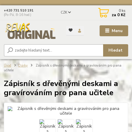
0
ks
+420 731 510 191
CZK
za
0 Kč
(Po-Pá, 8-16 hod.)
Menu
Hledat
Úvod
Dárky
Zápisník s dřevěnými deskami a gravírováním pro pana
učitele
Zápisník s dřevěnými deskami a
gravírováním pro pana učitele