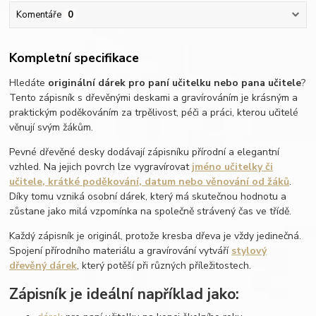
Komentáře
0
Kompletní specifikace
Hledáte
originální dárek pro paní učitelku nebo pana učitele
?
Tento zápisník s dřevěnými deskami a gravírováním je krásným a
praktickým poděkováním za trpělivost, péči a práci, kterou učitelé
věnují svým žákům.
Pevné dřevěné desky dodávají zápisníku přírodní a elegantní
vzhled. Na jejich povrch lze vygravírovat
jméno učitelky či
učitele, krátké poděkování, datum nebo věnování od žáků
.
Díky tomu vzniká osobní dárek, který má skutečnou hodnotu a
zůstane jako milá vzpomínka na společně strávený čas ve třídě.
Každý zápisník je originál, protože kresba dřeva je vždy jedinečná.
Spojení přírodního materiálu a gravírování vytváří
stylový
dřevěný dárek
, který potěší při různých příležitostech.
Zápisník je ideální například jako: