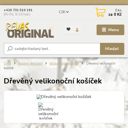
0
ks
+420 731 510 191
CZK
za
0 Kč
(Po-Pá, 8-16 hod.)
Menu
Hledat
Úvod
Sezonní dekorace
Velikonoční dekorace
Dřevěný velikonoční
košíček
Dřevěný velikonoční košíček