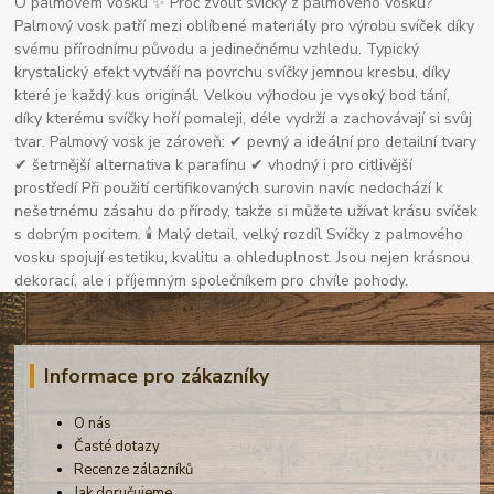
O palmovém vosku ✨ Proč zvolit svíčky z palmového vosku?
Palmový vosk patří mezi oblíbené materiály pro výrobu svíček díky
svému přírodnímu původu a jedinečnému vzhledu. Typický
krystalický efekt vytváří na povrchu svíčky jemnou kresbu, díky
které je každý kus originál. Velkou výhodou je vysoký bod tání,
díky kterému svíčky hoří pomaleji, déle vydrží a zachovávají si svůj
tvar. Palmový vosk je zároveň: ✔ pevný a ideální pro detailní tvary
✔ šetrnější alternativa k parafínu ✔ vhodný i pro citlivější
prostředí Při použití certifikovaných surovin navíc nedochází k
nešetrnému zásahu do přírody, takže si můžete užívat krásu svíček
s dobrým pocitem. 🕯 Malý detail, velký rozdíl Svíčky z palmového
vosku spojují estetiku, kvalitu a ohleduplnost. Jsou nejen krásnou
dekorací, ale i příjemným společníkem pro chvíle pohody.
Informace pro zákazníky
O nás
Časté dotazy
Recenze zálazníků
Jak doručujeme