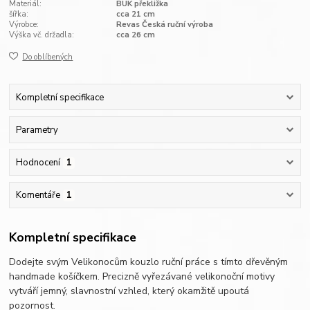
Materiál:
BUK překližka
šířka:
cca 21 cm
Výrobce:
Revas Česká ruční výroba
Výška vč. držadla:
cca 26 cm
Do oblíbených
Kompletní specifikace
Parametry
Hodnocení
1
Komentáře
1
Kompletní specifikace
Dodejte svým Velikonocům kouzlo ruční práce s tímto dřevěným
handmade košíčkem. Precizně vyřezávané velikonoční motivy
vytváří jemný, slavnostní vzhled, který okamžitě upoutá
pozornost.