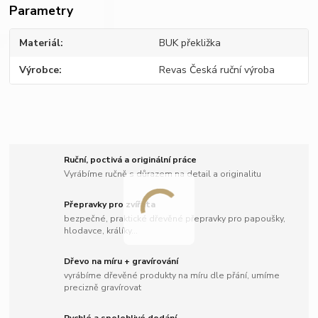
Parametry
Materiál
BUK překližka
Výrobce
Revas Česká ruční výroba
Ruční, poctivá a originální práce
Vyrábíme ručně s důrazem na detail a originalitu
Přepravky pro zvířata
bezpečné, praktické dřevěné přepravky pro papoušky,
hlodavce, králíky...
Dřevo na míru + gravírování
vyrábíme dřevěné produkty na míru dle přání, umíme
precizně gravírovat
Rychlé a spolehlivé dodání