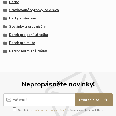
Dárky
Gravírované výrobky ze dřeva
Dárky s věnováním
Stojánky a organizéry
Dárek pro paní učitelku
Dárek pro muže
Personalizované dárky
Nepropásněte novinky!
Přihlásit se
Souhlasím se
zpracováním osobních údajů
za účelem rozesílky newsletteru.