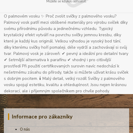
Můžete se kdykoli odhlásit.
O palmovém vosku ✨ Proč zvolit svíčky z palmového vosku?
Palmový vosk patří mezi oblíbené materiály pro výrobu svíček díky
svému přírodnímu původu a jedinečnému vzhledu. Typický
krystalický efekt vytváří na povrchu svíčky jemnou kresbu, díky
které je každý kus originál. Velkou výhodou je vysoký bod tání,
díky kterému svíčky hoří pomaleji, déle vydrží a zachovávají si svůj
tvar. Palmový vosk je zároveň: ✔ pevný a ideální pro detailní tvary
✔ šetrnější alternativa k parafínu ✔ vhodný i pro citlivější
prostředí Při použití certifikovaných surovin navíc nedochází k
nešetrnému zásahu do přírody, takže si můžete užívat krásu svíček
s dobrým pocitem. 🕯 Malý detail, velký rozdíl Svíčky z palmového
vosku spojují estetiku, kvalitu a ohleduplnost. Jsou nejen krásnou
dekorací, ale i příjemným společníkem pro chvíle pohody.
Informace pro zákazníky
O nás