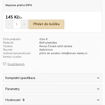
Nejsme plátci DPH
145 Kč
/
ks
Přidat do košíku
Číslo produktu:
G2a-9
Materiál:
BUK překližka
Výrobce:
Revas Česká ruční výroba
Rozměr:
8x8x14cm
možnost personalizace
pište do emailu: info@revas-darky.cz
formou visačky:
Do oblíbených
Kompletní specifikace
Parametry
Hodnocení
0