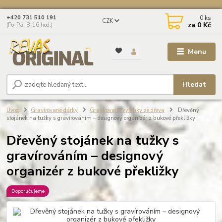
0
ks
+420 731 510 191
CZK
za
0 Kč
(Po-Pá, 8-16 hod.)
Menu
Hledat
Úvod
Gravírované dárky
Gravírované výrobky ze dřeva
Dřevěný
stojánek na tužky s gravírováním – designový organizér z bukové překližky
Dřevěný stojánek na tužky s
gravírováním – designový
organizér z bukové překližky
Doporučujeme