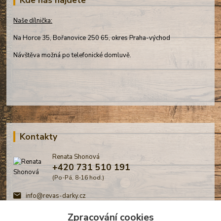
Naše dílnička:
Na Horce 35, Bořanovice 250 65, okres Praha-východ
Návštěva možná po telefonické domluvě.
Kontakty
Renata Shonová
+420 731 510 191
(Po-Pá, 8-16 hod.)
info@revas-darky.cz
Zpracování cookies