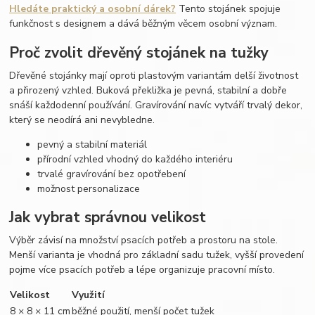
Hledáte praktický a osobní dárek?
Tento stojánek spojuje
funkčnost s designem a dává běžným věcem osobní význam.
Proč zvolit dřevěný stojánek na tužky
Dřevěné stojánky mají oproti plastovým variantám delší životnost
a přirozený vzhled. Buková překližka je pevná, stabilní a dobře
snáší každodenní používání. Gravírování navíc vytváří trvalý dekor,
který se neodírá ani nevybledne.
pevný a stabilní materiál
přírodní vzhled vhodný do každého interiéru
trvalé gravírování bez opotřebení
možnost personalizace
Jak vybrat správnou velikost
Výběr závisí na množství psacích potřeb a prostoru na stole.
Menší varianta je vhodná pro základní sadu tužek, vyšší provedení
pojme více psacích potřeb a lépe organizuje pracovní místo.
Velikost
Využití
8 × 8 × 11 cm
běžné použití, menší počet tužek