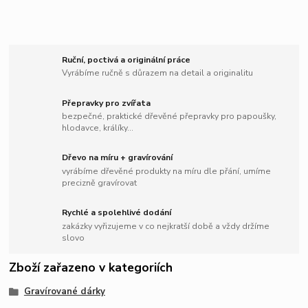
Ruční, poctivá a originální práce
Vyrábíme ručně s důrazem na detail a originalitu
Přepravky pro zvířata
bezpečné, praktické dřevěné přepravky pro papoušky,
hlodavce, králíky...
Dřevo na míru + gravírování
vyrábíme dřevěné produkty na míru dle přání, umíme
precizně gravírovat
Rychlé a spolehlivé dodání
zakázky vyřizujeme v co nejkratší době a vždy držíme
slovo
Zboží zařazeno v kategoriích
Gravírované dárky