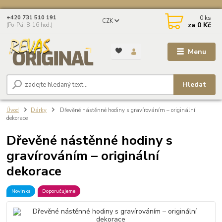
0
ks
+420 731 510 191
CZK
za
0 Kč
(Po-Pá, 8-16 hod.)
Menu
Hledat
Úvod
Dárky
Dřevěné nástěnné hodiny s gravírováním – originální
dekorace
Dřevěné nástěnné hodiny s
gravírováním – originální
dekorace
Novinka
Doporučujeme