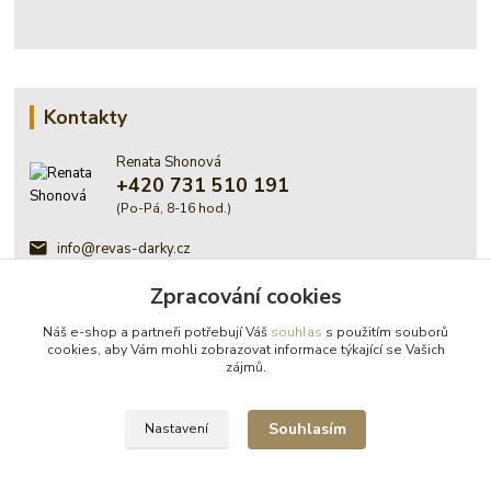
Kontakty
Renata Shonová
+420 731 510 191
(Po-Pá, 8-16 hod.)
info@revas-darky.cz
Zpracování cookies
Náš e-shop a partneři potřebují Váš
souhlas
s použitím souborů
cookies, aby Vám mohli zobrazovat informace týkající se Vašich
zájmů.
© Renata Shonová - Revas -
Souhlasím
Nastavení
Bořanovice, 2026
Vytvořeno na
Eshop-rychle.cz