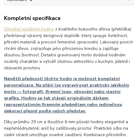
Kompletní specifikace
Dřevěné nástěnné hodiny
z kvalitního bukového dřeva (překližka)
představují výrazný designový doplněk, který spojuje funkčnost,
přírodní materiál a precizní řemeslné zpracování. Lakovaný povrch
chrání dřevo, zvýrazňuje jeho přirozenou kresbu a zajišťuje
dlouhou životnost. Detailní gravírovaný motiv dodává hodinám
osobitý charakter a vytváří útulnou atmosféru v kuchyni, jídelně i
obývacím prostoru.
Největší předností těchto hodin je možnost kompletní
personalizace. Na přání lze vygravírovat prakticky jakýkoliv
motiv — fotografii, firemní logo, věnování nebo vlastní
grafiku. Hodiny se tak stávají originálním dárkem,
reprezentativním firemním předmětem nebo jedinečnou
dekorací přesně podle vašich představ.
Díky průměru 29 cm a tloušťce 6 mm působí hodiny elegantně a
nepřehlédnutelně, aniž by zatěžovaly prostor. Praktické očko na
zadní straně umožňuje snadné zavěšení. Kombinace přírodního