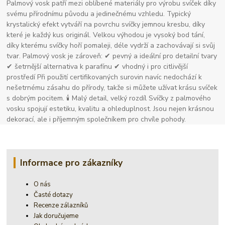
Palmový vosk patří mezi oblíbené materiály pro výrobu svíček díky
svému přírodnímu původu a jedinečnému vzhledu. Typický
krystalický efekt vytváří na povrchu svíčky jemnou kresbu, díky
které je každý kus originál. Velkou výhodou je vysoký bod tání,
díky kterému svíčky hoří pomaleji, déle vydrží a zachovávají si svůj
tvar. Palmový vosk je zároveň: ✔ pevný a ideální pro detailní tvary
✔ šetrnější alternativa k parafínu ✔ vhodný i pro citlivější
prostředí Při použití certifikovaných surovin navíc nedochází k
nešetrnému zásahu do přírody, takže si můžete užívat krásu svíček
s dobrým pocitem. 🕯 Malý detail, velký rozdíl Svíčky z palmového
vosku spojují estetiku, kvalitu a ohleduplnost. Jsou nejen krásnou
dekorací, ale i příjemným společníkem pro chvíle pohody.
Informace pro zákazníky
O nás
Časté dotazy
Recenze zálazníků
Jak doručujeme