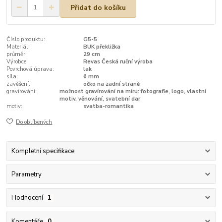
Přidat do košíku
Číslo produktu:
G5-5
Materiál:
BUK překližka
průměr:
29 cm
Výrobce:
Revas Česká ruční výroba
Povrchová úprava:
lak
síla:
6 mm
zavěšení:
očko na zadní straně
gravírování:
možnost gravírování na míru: fotografie, logo, vlastní
motiv, věnování, svatební dar
motiv:
svatba-romantika
Do oblíbených
Kompletní specifikace
Parametry
Hodnocení
1
Komentáře
0