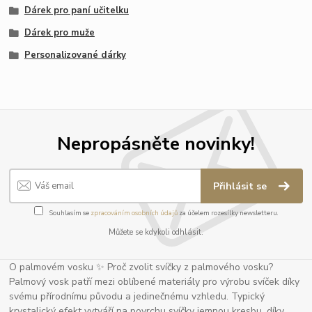
Dárek pro paní učitelku
Dárek pro muže
Personalizované dárky
Nepropásněte novinky!
Přihlásit se
Souhlasím se
zpracováním osobních údajů
za účelem rozesílky newsletteru.
Můžete se kdykoli odhlásit.
O palmovém vosku ✨ Proč zvolit svíčky z palmového vosku?
Palmový vosk patří mezi oblíbené materiály pro výrobu svíček díky
svému přírodnímu původu a jedinečnému vzhledu. Typický
krystalický efekt vytváří na povrchu svíčky jemnou kresbu, díky