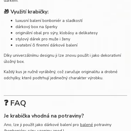
dárkem.
🎁 Využití krabičky:
luxusní balení bonboniér a sladkostí
dárkový box na šperky
originální obal pro sýry, klobásy a delikatesy
stylový dárek pro muže i ženy
svatební či firemní dárkové balení
Díky univerzálnímu designu ji lze znovu použít i jako dekorativní
úložný box.
Každý kus je ručně vyráběný, což zaručuje originalitu a drobné
odchylky, které podtrhují jedinečný charakter výrobku.
❓ FAQ
Je krabička vhodná na potraviny?
Ano, lze ji použít jako dárkové balení pro
balené
potraviny
(bonboniéry, sýry, uzeniny apod.).