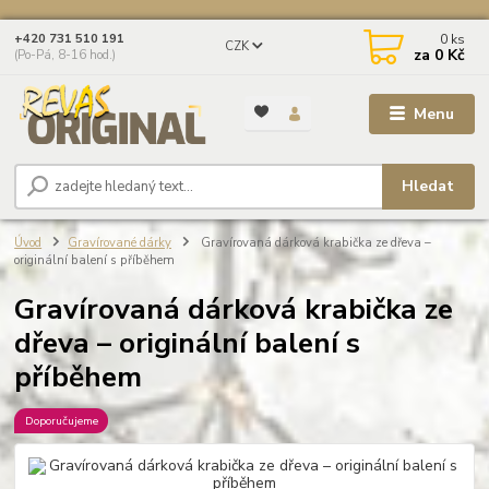
0
ks
+420 731 510 191
CZK
za
0 Kč
(Po-Pá, 8-16 hod.)
Menu
Hledat
Úvod
Gravírované dárky
Gravírovaná dárková krabička ze dřeva –
originální balení s příběhem
Gravírovaná dárková krabička ze
dřeva – originální balení s
příběhem
Doporučujeme