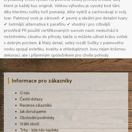
které je každý kus originál. Velkou výhodou je vysoký bod tání,
díky kterému svíčky hoří pomaleji, déle vydrží a zachovávají si svůj
tvar. Palmový vosk je zároveň: ✔ pevný a ideální pro detailní tvary
✔ šetrnější alternativa k parafínu ✔ vhodný i pro citlivější
prostředí Při použití certifikovaných surovin navíc nedochází k
nešetrnému zásahu do přírody, takže si můžete užívat krásu svíček
s dobrým pocitem. 🕯 Malý detail, velký rozdíl Svíčky z palmového
vosku spojují estetiku, kvalitu a ohleduplnost. Jsou nejen krásnou
dekorací, ale i příjemným společníkem pro chvíle pohody.
Informace pro zákazníky
O nás
Časté dotazy
Recenze zálazníků
Jak doručujeme
Obchodní podmínky
Vrátit zboží
Trhy - kde nás najdete