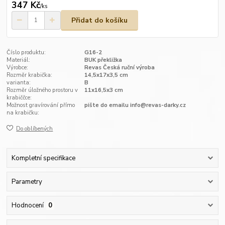
347 Kč
/
ks
Přidat do košíku
Číslo produktu:
G16-2
Materiál:
BUK překližka
Výrobce:
Revas Česká ruční výroba
Rozměr krabička:
14,5x17x3,5 cm
varianta:
B
Rozměr úložného prostoru v
11x16,5x3 cm
krabiččce:
Možnost gravírování přímo
pište do emailu info@revas-darky.cz
na krabičku:
Do oblíbených
Kompletní specifikace
Parametry
Hodnocení
0