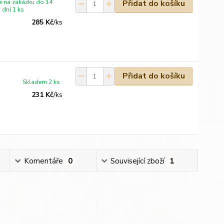
e na zakázku do 14
Přidat do košíku
 dní 1 ks
285 Kč
/
ks
Přidat do košíku
Skladem 2 ks
231 Kč
/
ks
Komentáře
0
Související zboží
1