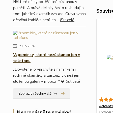
Některé dárky potěší. Jiné zůstanou v
paměti. A právě detaily často rozhodují o
Souvise
tom, jak silný okamžik vznikne. Gravírovaná
dřevěná krabička není jen ...
číst celé
23.05.2026
Vzpomínky, které nezůstanou jen v
telefonu
„Dovolené, první chvíle s miminkem i
rodinné okamžiky si zaslouží víc než jen
uloženou galerii v mobilu…“ ❤️
číst celé
Zobrazit všechny články
Adventn
Nepropásněte novinky!
VÝROBA