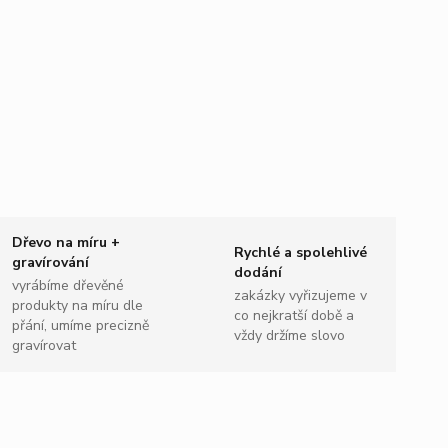
Dřevo na míru +
Rychlé a spolehlivé
gravírování
dodání
vyrábíme dřevěné
zakázky vyřizujeme v
produkty na míru dle
co nejkratší době a
přání, umíme precizně
vždy držíme slovo
gravírovat