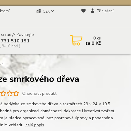
kromí
Přihlášení
CZK
 si rady? Zavolejte.
0
ks
 731 510 191
za
0 Kč
, 8-16 hod.)
va
ze smrkového dřeva
Ohodnotit produkt
á bedýnka ze smrkového dřeva o rozměrech 29 × 24 × 10,5
vhodná pro organizaci domácnosti, dekorace i kreativní tvoření.
a je hladce opracovaná, bez povrchové úpravy a ponechána
odním vzhledu.
celý popis