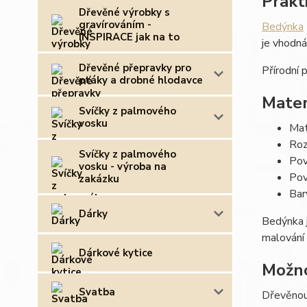
Prakt
Dřevěné výrobky s
gravírováním -
Bedýnka
INSPIRACE jak na to
je vhodná
Dřevěné přepravky pro
Přírodní 
ptáky a drobné hlodavce
Mater
Svíčky z palmového
vosku
Mat
Roz
Svíčky z palmového
Pov
vosku - výroba na
Pov
zakázku
Bar
Dárky
Bedýnka j
malování 
Dárkové kytice
Možno
Svatba
Dřevěnou 