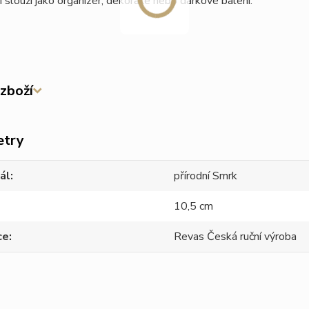
i slouží jako organizér, dekorace nebo dárkové balení.
zboží
etry
ál
přírodní Smrk
10,5 cm
ce
Revas Česká ruční výroba