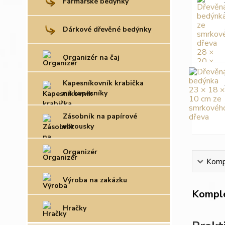
Farmářské bedýnky
Dárkové dřevěné bedýnky
Organizér na čaj
Kapesníkovník krabička
na kapesníky
Zásobník na papírové
ubrousky
Organizér
Kompl
Výroba na zakázku
Komple
Hračky