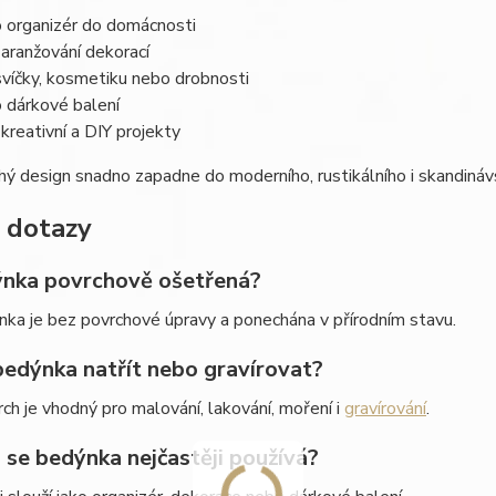
o organizér do domácnosti
 aranžování dekorací
svíčky, kosmetiku nebo drobnosti
o dárkové balení
 kreativní a DIY projekty
ý design snadno zapadne do moderního, rustikálního i skandinávs
 dotazy
ýnka povrchově ošetřená?
ka je bez povrchové úpravy a ponechána v přírodním stavu.
bedýnka natřít nebo gravírovat?
ch je vhodný pro malování, lakování, moření i
gravírování
.
 se bedýnka nejčastěji používá?