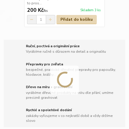
to pros...
200 Kč
Skladem 3 ks
/
ks
Přidat do košíku
Ruční, poctivá a originální práce
Vyrábíme ručně s důrazem na detail a originalitu
Přepravky pro zvířata
bezpečné, praktické dřevěné přepravky pro papoušky,
hlodavce, králíky...
Dřevo na míru + gravírování
vyrábíme dřevěné produkty na míru dle přání, umíme
precizně gravírovat
Rychlé a spolehlivé dodání
zakázky vyřizujeme v co nejkratší době a vždy držíme
slovo