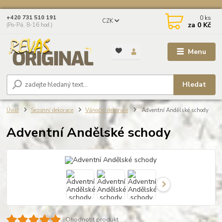
0
ks
+420 731 510 191
CZK
za
0 Kč
(Po-Pá, 8-16 hod.)
Menu
Hledat
Úvod
Sezonní dekorace
Vánoční dekorace
Adventní Andělské schody
Adventní Andělské schody
Ohodnotit produkt