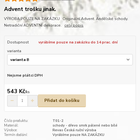
Advent trošku jinak.
VÝROBA POUZE NA ZAKÁZKU Originální Advent. Andělské schody.
Netradiční ADVENTNÍ dekorace.
celý popis
Dostupnost
vyrábíme pouze na zakázku do 14 prac. dní
varianta
Nejsme plátci DPH
543 Kč
/
ks
Přidat do košíku
Číslo produktu:
T01-2
Materiál:
schody - dřevo smrk pálené nebo bílé
Výrobce:
Revas Česká ruční výroba
Termín dodání:
Vyrábíme pouze NA ZAKÁZKU