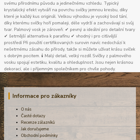
svému přírodnímu původu a jedinečnému vzhledu. Typický
krystalický efekt vytváří na povrchu svíčky jemnou kresbu, díky
které je každý kus originál. Velkou výhodou je vysoký bod tání,
díky kterému svíčky hoří pomaleji, déle vydrží a zachovávají si svůj
tvar. Palmový vosk je zároveň: ✔ pevný a ideální pro detailní tvary
✔ šetrnější alternativa k parafínu ✔ vhodný i pro citlivější
prostředí Při použití certifikovaných surovin navíc nedochází k
nešetrnému zásahu do přírody, takže si můžete užívat krásu svíček
s dobrým pocitem. 🕯 Malý detail, velký rozdíl Svíčky z palmového
vosku spojují estetiku, kvalitu a ohleduplnost. Jsou nejen krásnou
dekorací, ale i příjemným společníkem pro chvíle pohody.
Informace pro zákazníky
O nás
Časté dotazy
Recenze zálazníků
Jak doručujeme
Obchodní podmínky